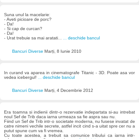
Suna unul la macelarie:
- Aveti picioare de porc?
- Da!
- Si cap de curcan?
- Da!
- Urat trebuie sa mai aratati...
... deschide bancul
Bancuri Diverse
Marți, 8 Iunie 2010
In curand va aparea in cinematografe Titanic - 3D. Poate asa vor
vedea icebergul!
... deschide bancul
Bancuri Diverse
Marți, 4 Decembrie 2012
Era toamna si indienii dintr-o rezervatie indepartata si-au intrebat
noul Sef de Trib daca iarna urmeaza sa fie aspra sau nu.
Fiind un Sef de Trib intr-o societate moderna, nu fusese invatat de
catre nimeni vechile secrete, astfel incit cind s-a uitat spre cer nu a
putut spune cum va fi vremea.
Cu toate acestea, a trebuit sa comunice tribului ca iarna intr-