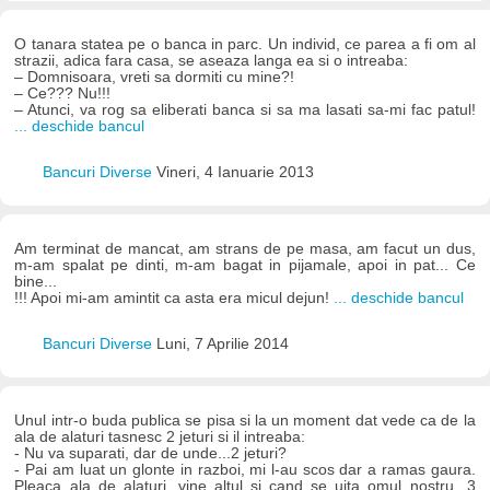
O tanara statea pe o banca in parc. Un individ, ce parea a fi om al
strazii, adica fara casa, se aseaza langa ea si o intreaba:
– Domnisoara, vreti sa dormiti cu mine?!
– Ce??? Nu!!!
– Atunci, va rog sa eliberati banca si sa ma lasati sa-mi fac patul!
... deschide bancul
Bancuri Diverse
Vineri, 4 Ianuarie 2013
Am terminat de mancat, am strans de pe masa, am facut un dus,
m-am spalat pe dinti, m-am bagat in pijamale, apoi in pat... Ce
bine...
!!! Apoi mi-am amintit ca asta era micul dejun!
... deschide bancul
Bancuri Diverse
Luni, 7 Aprilie 2014
Unul intr-o buda publica se pisa si la un moment dat vede ca de la
ala de alaturi tasnesc 2 jeturi si il intreaba:
- Nu va suparati, dar de unde...2 jeturi?
- Pai am luat un glonte in razboi, mi l-au scos dar a ramas gaura.
Pleaca ala de alaturi, vine altul si cand se uita omul nostru...3