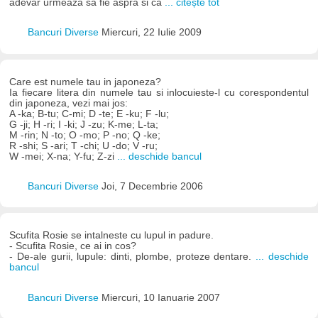
adevar urmeaza sa fie aspra si ca
... citește tot
Bancuri Diverse
Miercuri, 22 Iulie 2009
Care est numele tau in japoneza?
Ia fiecare litera din numele tau si inlocuieste-l cu corespondentul
din japoneza, vezi mai jos:
A -ka; B-tu; C-mi; D -te; E -ku; F -lu;
G -ji; H -ri; I -ki; J -zu; K-me; L-ta;
M -rin; N -to; O -mo; P -no; Q -ke;
R -shi; S -ari; T -chi; U -do; V -ru;
W -mei; X-na; Y-fu; Z-zi
... deschide bancul
Bancuri Diverse
Joi, 7 Decembrie 2006
Scufita Rosie se intalneste cu lupul in padure.
- Scufita Rosie, ce ai in cos?
- De-ale gurii, lupule: dinti, plombe, proteze dentare.
... deschide
bancul
Bancuri Diverse
Miercuri, 10 Ianuarie 2007