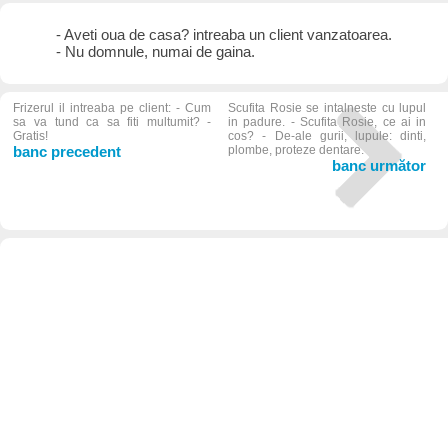
- Aveti oua de casa? intreaba un client vanzatoarea.
- Nu domnule, numai de gaina.
Frizerul il intreaba pe client: - Cum
Scufita Rosie se intalneste cu lupul
sa va tund ca sa fiti multumit? -
in padure. - Scufita Rosie, ce ai in
Gratis!
cos? - De-ale gurii, lupule: dinti,
banc precedent
plombe, proteze dentare.
banc următor