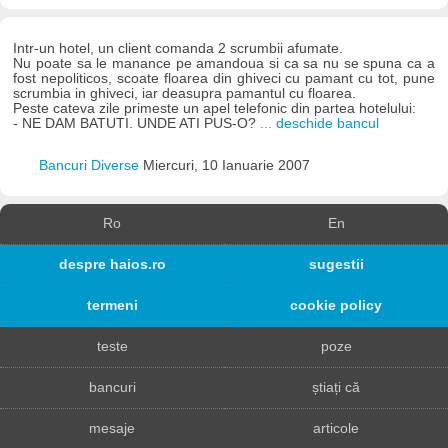
Intr-un hotel, un client comanda 2 scrumbii afumate.
Nu poate sa le manance pe amandoua si ca sa nu se spuna ca a
fost nepoliticos, scoate floarea din ghiveci cu pamant cu tot, pune
scrumbia in ghiveci, iar deasupra pamantul cu floarea.
Peste cateva zile primeste un apel telefonic din partea hotelului:
- NE DAM BATUTI. UNDE ATI PUS-O?
... deschide bancul
Bancuri Diverse
Miercuri, 10 Ianuarie 2007
Ro
En
despre haios.ro
sugestii
termeni
cookie policy
teste
poze
bancuri
știați că
mesaje
articole