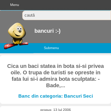
Menu
bancuri :-)
Submenu
Cica un baci statea in bota si-si privea
oile. O trupa de turisti se opreste in
fata lui si-i admira bota sculptata: -
Bade,...
Banc din categoria: Bancuri Seci
propus: 13 Iul 2006