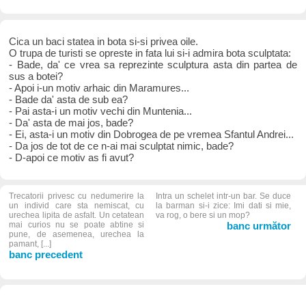
Cica un baci statea in bota si-si privea oile.
O trupa de turisti se opreste in fata lui si-i admira bota sculptata:
- Bade, da' ce vrea sa reprezinte sculptura asta din partea de
sus a botei?
- Apoi i-un motiv arhaic din Maramures...
- Bade da' asta de sub ea?
- Pai asta-i un motiv vechi din Muntenia...
- Da' asta de mai jos, bade?
- Ei, asta-i un motiv din Dobrogea de pe vremea Sfantul Andrei...
- Da jos de tot de ce n-ai mai sculptat nimic, bade?
- D-apoi ce motiv as fi avut?
Trecatorii privesc cu nedumerire la
Intra un schelet intr-un bar. Se duce
un individ care sta nemiscat, cu
la barman si-i zice: Imi dati si mie,
urechea lipita de asfalt. Un cetatean
va rog, o bere si un mop?
mai curios nu se poate abtine si
banc următor
pune, de asemenea, urechea la
pamant, [...]
banc precedent