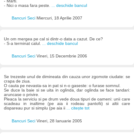
- Marti.
- Nici o masa fara peste.
... deschide bancul
Bancuri Seci
Miercuri, 18 Aprilie 2007
Un om mergea pe cal si dintr-o data a cazut. De ce?
- S-a terminat calul.
... deschide bancul
Bancuri Seci
Vineri, 15 Decembrie 2006
Se trezeste unul de dimineata din cauza unor zgomote ciudate: se
crapa de ziua.
O cauta pe nevasta-sa in pat si n-o gaseste: o furase somnul.
Se duce la baie si se uita in oglinda, dar oglinda se face tandari:
aruncase o privire.
Pleaca la serviciu si pe drum vede doua tipuri de oameni: unii care
scadeau in inaltime (pe aia ii rodeau pantofii) si altii care
dispareau pur si simplu (pe aia ii
... citește tot
Bancuri Seci
Vineri, 28 Ianuarie 2005