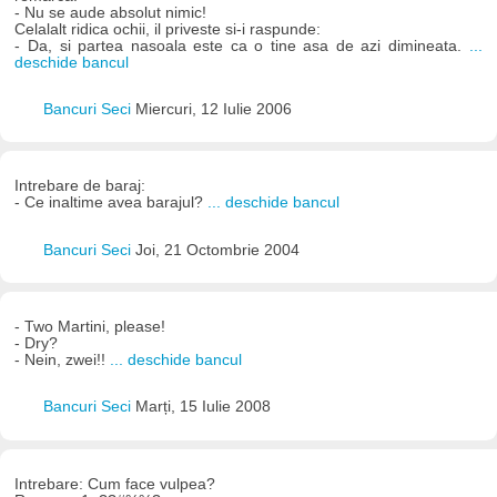
- Nu se aude absolut nimic!
Celalalt ridica ochii, il priveste si-i raspunde:
- Da, si partea nasoala este ca o tine asa de azi dimineata.
...
deschide bancul
Bancuri Seci
Miercuri, 12 Iulie 2006
Intrebare de baraj:
- Ce inaltime avea barajul?
... deschide bancul
Bancuri Seci
Joi, 21 Octombrie 2004
- Two Martini, please!
- Dry?
- Nein, zwei!!
... deschide bancul
Bancuri Seci
Marți, 15 Iulie 2008
Intrebare: Cum face vulpea?