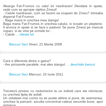
Alearga Fat-Frumos cu calul lui nazdravan! Deodata in spate,
vede cum se apropie vijelios Zmeul!
- Calule nazdravan, cum sa facem sa scapam de Zmeu? intreaba
disperat Fat-Frumos
- Baga mana in urechea mea stanga!
Baga mana Fat-Frumos in urechea calului, si scoate un pieptene.
Il arunca in spate si se face o padure! Se pune Zmeul pe mancat
copaci, si iar vine pe urmele lor...
- Calule
... citește tot
Bancuri Seci
Vineri, 21 Martie 2008
Care e diferenta dintre o gaina?
- Are picioarele paralele, mai ales stangul.
... deschide bancul
Bancuri Seci
Miercuri, 15 Iunie 2011
Trecatorii privesc cu nedumerire la un individ care sta nemiscat,
cu urechea lipita de asfalt.
Un cetatean mai curios nu se poate abtine si pune, de asemenea,
urechea la pamant, asculta concentrat cateva secunde bune, apoi
remarca: