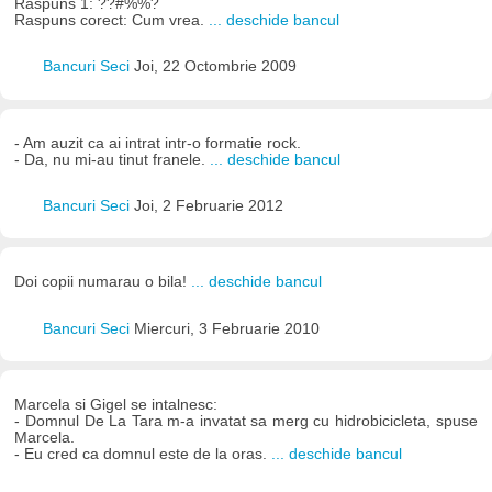
Raspuns 1: ??#%%?
Raspuns corect: Cum vrea.
... deschide bancul
Bancuri Seci
Joi, 22 Octombrie 2009
- Am auzit ca ai intrat intr-o formatie rock.
- Da, nu mi-au tinut franele.
... deschide bancul
Bancuri Seci
Joi, 2 Februarie 2012
Doi copii numarau o bila!
... deschide bancul
Bancuri Seci
Miercuri, 3 Februarie 2010
Marcela si Gigel se intalnesc:
- Domnul De La Tara m-a invatat sa merg cu hidrobicicleta, spuse
Marcela.
- Eu cred ca domnul este de la oras.
... deschide bancul