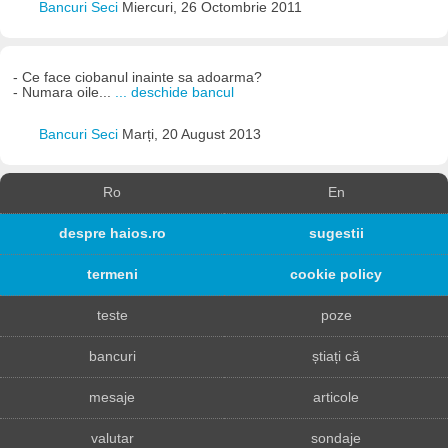
Bancuri Seci
Miercuri, 26 Octombrie 2011
- Ce face ciobanul inainte sa adoarma?
- Numara oile...
... deschide bancul
Bancuri Seci
Marți, 20 August 2013
Ro
En
despre haios.ro
sugestii
termeni
cookie policy
teste
poze
bancuri
știați că
mesaje
articole
valutar
sondaje