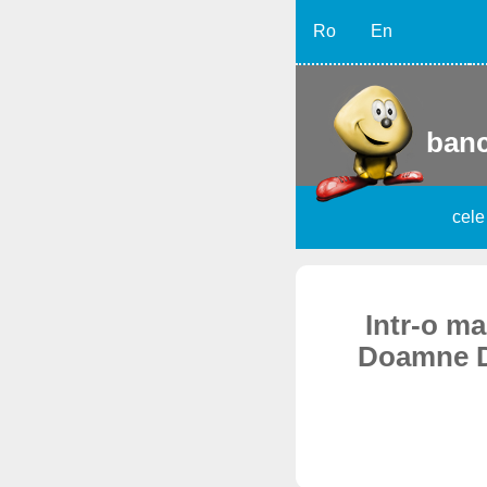
Ro
En
banc
cele
Intr-o ma
Doamne Du