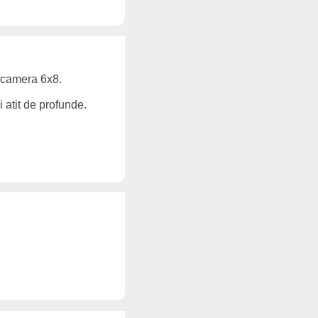
o camera 6x8.
i atit de profunde.