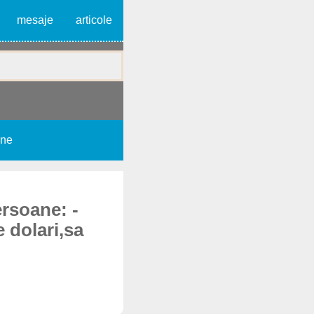
mesaje
articole
une
rsoane: -
 dolari,sa