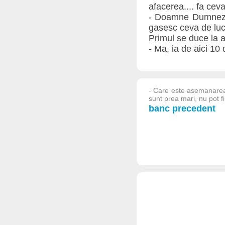
afacerea.... fa cev
- Doamne Dumnezeul
gasesc ceva de luc
Primul se duce la a
- Ma, ia de aici 10
- Care este asemanarea 
sunt prea mari, nu pot f
banc precedent