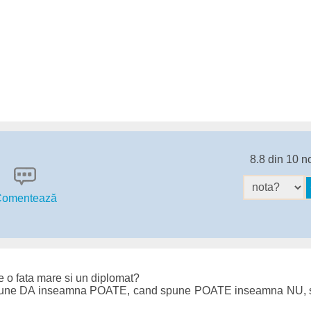
8.8 din 10 n
omentează
re o fata mare si un diplomat?
pune DA inseamna POATE, cand spune POATE inseamna NU, s