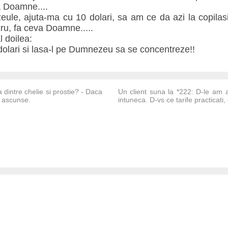
a Doamne....
e, ajuta-ma cu 10 dolari, sa am ce da azi la copilasi
ru, fa ceva Doamne.....
l doilea:
 dolari si lasa-l pe Dumnezeu sa se concentreze!!
dintre chelie si prostie? - Daca
Un client suna la *222: D-le am a
i ascunse.
intuneca. D-vs ce tarife practicati