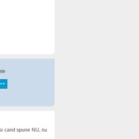
ote
i cand spune NU, nu