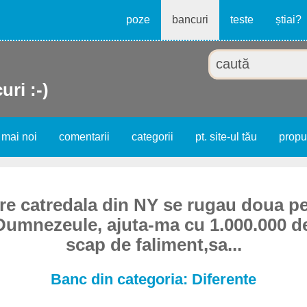
poze
bancuri
teste
știai?
uri :-)
 mai noi
comentarii
categorii
pt. site-ul tău
prop
re catredala din NY se rugau doua pe
mnezeule, ajuta-ma cu 1.000.000 de
scap de faliment,sa...
Banc din categoria: Diferente