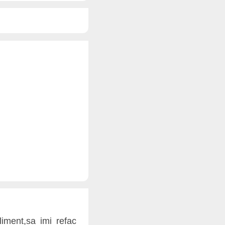
iment,sa imi refac