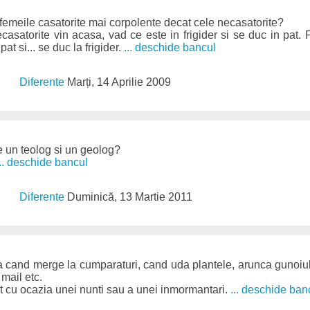
 femeile casatorite mai corpolente decat cele necasatorite?
satorite vin acasa, vad ce este in frigider si se duc in pat. 
at si... se duc la frigider.
... deschide bancul
Diferente
Marți, 14 Aprilie 2009
re un teolog si un geolog?
... deschide bancul
Diferente
Duminică, 13 Martie 2011
ta cand merge la cumparaturi, cand uda plantele, arunca gunoiul
 mail etc.
at cu ocazia unei nunti sau a unei inmormantari.
... deschide ban