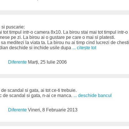
u si puscarie:
i tot timpul intr-o camera 8x10. La birou stai mai tot timpul intr-
 mese pe zi. La birou ai o gustare pe care o mai si platesti.
 sa meditezi la viata ta. La birou nu ai timp cind lucrezi de chesti
dian deschide si inchide usile dupa
... citește tot
Diferente
Marți, 25 Iulie 2006
de scandal si gata, ai tot ce-ti trebuie.
ic de scandal si gata, n-ai ce manca.
... deschide bancul
Diferente
Vineri, 8 Februarie 2013