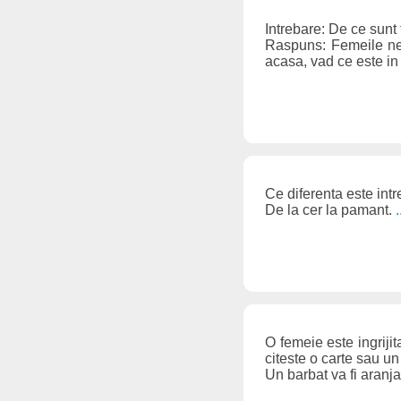
Intrebare: De ce sunt
Raspuns: Femeile neca
acasa, vad ce este in p
Ce diferenta este int
De la cer la pamant.
O femeie este ingriji
citeste o carte sau un
Un barbat va fi aranj