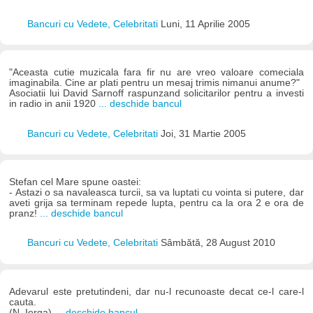
Bancuri cu Vedete, Celebritati
Luni, 11 Aprilie 2005
"Aceasta cutie muzicala fara fir nu are vreo valoare comeciala
imaginabila. Cine ar plati pentru un mesaj trimis nimanui anume?"
Asociatii lui David Sarnoff raspunzand solicitarilor pentru a investi
in radio in anii 1920
... deschide bancul
Bancuri cu Vedete, Celebritati
Joi, 31 Martie 2005
Stefan cel Mare spune oastei:
- Astazi o sa navaleasca turcii, sa va luptati cu vointa si putere, dar
aveti grija sa terminam repede lupta, pentru ca la ora 2 e ora de
pranz!
... deschide bancul
Bancuri cu Vedete, Celebritati
Sâmbătă, 28 August 2010
Adevarul este pretutindeni, dar nu-l recunoaste decat ce-l care-l
cauta.
(N. Iorga)
... deschide bancul