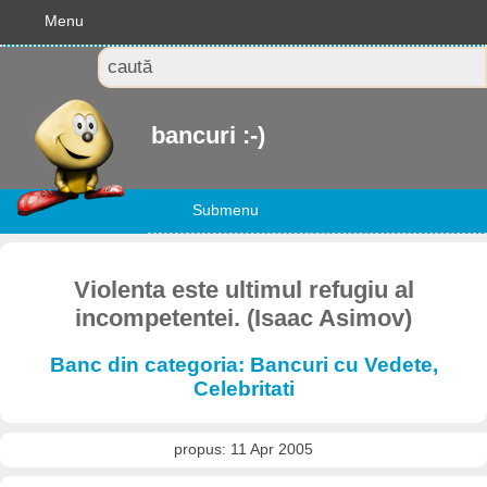
Menu
bancuri :-)
Submenu
Violenta este ultimul refugiu al
incompetentei. (Isaac Asimov)
Banc din categoria: Bancuri cu Vedete,
Celebritati
propus: 11 Apr 2005