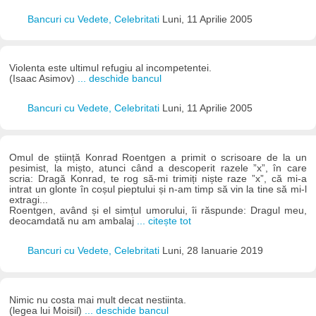
Bancuri cu Vedete, Celebritati
Luni, 11 Aprilie 2005
Violenta este ultimul refugiu al incompetentei.
(Isaac Asimov)
... deschide bancul
Bancuri cu Vedete, Celebritati
Luni, 11 Aprilie 2005
Omul de știință Konrad Roentgen a primit o scrisoare de la un
pesimist, la mișto, atunci când a descoperit razele ”x”, în care
scria: Dragă Konrad, te rog să-mi trimiți niște raze ”x”, că mi-a
intrat un glonte în coșul pieptului și n-am timp să vin la tine să mi-l
extragi...
Roentgen, având și el simțul umorului, îi răspunde: Dragul meu,
deocamdată nu am ambalaj
... citește tot
Bancuri cu Vedete, Celebritati
Luni, 28 Ianuarie 2019
Nimic nu costa mai mult decat nestiinta.
(legea lui Moisil)
... deschide bancul