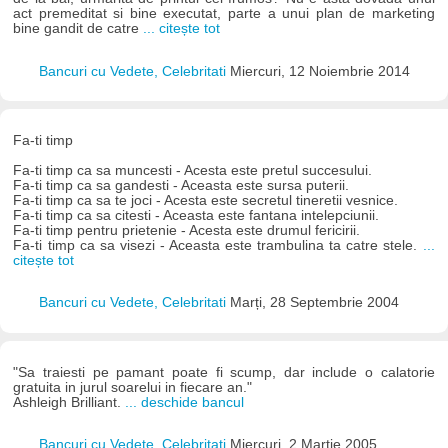
act premeditat si bine executat, parte a unui plan de marketing
bine gandit de catre
... citește tot
Bancuri cu Vedete, Celebritati
Miercuri, 12 Noiembrie 2014
Fa-ti timp
Fa-ti timp ca sa muncesti - Acesta este pretul succesului.
Fa-ti timp ca sa gandesti - Aceasta este sursa puterii.
Fa-ti timp ca sa te joci - Acesta este secretul tineretii vesnice.
Fa-ti timp ca sa citesti - Aceasta este fantana intelepciunii.
Fa-ti timp pentru prietenie - Acesta este drumul fericirii.
Fa-ti timp ca sa visezi - Aceasta este trambulina ta catre stele.
...
citește tot
Bancuri cu Vedete, Celebritati
Marți, 28 Septembrie 2004
"Sa traiesti pe pamant poate fi scump, dar include o calatorie
gratuita in jurul soarelui in fiecare an."
Ashleigh Brilliant.
... deschide bancul
Bancuri cu Vedete, Celebritati
Miercuri, 2 Martie 2005