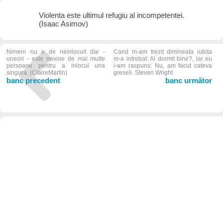
Violenta este ultimul refugiu al incompetentei.
(Isaac Asimov)
Nimeni nu e de neinlocuit dar -
Cand m-am trezit dimineata iubita
uneori - este nevoie de mai multe
m-a intrebat: Ai dormit bine?, iar eu
persoane pentru a inlocui una
i-am raspuns: Nu, am facut cateva
singura. (ClaireMartin)
greseli. Steven Wright
banc precedent
banc următor