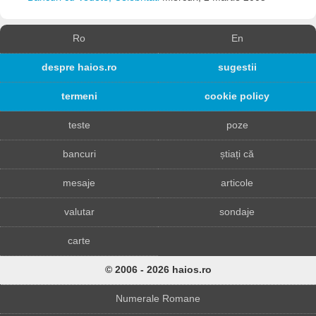
Ro
En
despre haios.ro
sugestii
termeni
cookie policy
teste
poze
bancuri
știați că
mesaje
articole
valutar
sondaje
carte
© 2006 - 2026 haios.ro
Numerale Romane