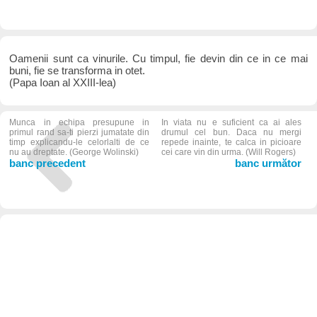
Oamenii sunt ca vinurile. Cu timpul, fie devin din ce in ce mai
buni, fie se transforma in otet.
(Papa Ioan al XXIII-lea)
Munca in echipa presupune in
In viata nu e suficient ca ai ales
primul rand sa-ti pierzi jumatate din
drumul cel bun. Daca nu mergi
timp explicandu-le celorlalti de ce
repede inainte, te calca in picioare
nu au dreptate. (George Wolinski)
cei care vin din urma. (Will Rogers)
banc precedent
banc următor