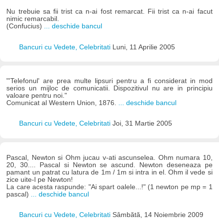
Nu trebuie sa fii trist ca n-ai fost remarcat. Fii trist ca n-ai facut
nimic remarcabil.
(Confucius)
... deschide bancul
Bancuri cu Vedete, Celebritati
Luni, 11 Aprilie 2005
"'Telefonul' are prea multe lipsuri pentru a fi considerat in mod
serios un mijloc de comunicatii. Dispozitivul nu are in principiu
valoare pentru noi."
Comunicat al Western Union, 1876.
... deschide bancul
Bancuri cu Vedete, Celebritati
Joi, 31 Martie 2005
Pascal, Newton si Ohm jucau v-ati ascunselea. Ohm numara 10,
20, 30.... Pascal si Newton se ascund. Newton deseneaza pe
pamant un patrat cu latura de 1m / 1m si intra in el. Ohm il vede si
zice uite-l pe Newton!
La care acesta raspunde: "Ai spart oalele...!" (1 newton pe mp = 1
pascal)
... deschide bancul
Bancuri cu Vedete, Celebritati
Sâmbătă, 14 Noiembrie 2009