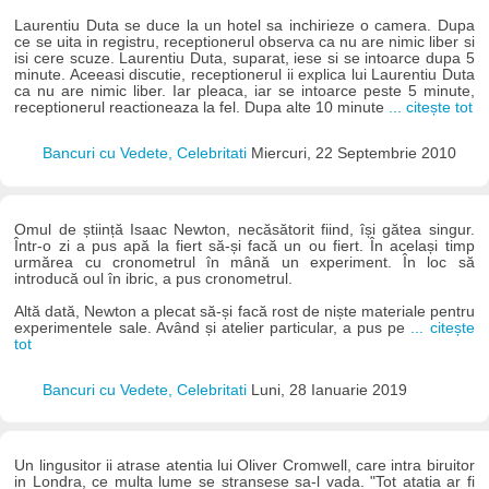
Laurentiu Duta se duce la un hotel sa inchirieze o camera. Dupa
ce se uita in registru, receptionerul observa ca nu are nimic liber si
isi cere scuze. Laurentiu Duta, suparat, iese si se intoarce dupa 5
minute. Aceeasi discutie, receptionerul ii explica lui Laurentiu Duta
ca nu are nimic liber. Iar pleaca, iar se intoarce peste 5 minute,
receptionerul reactioneaza la fel. Dupa alte 10 minute
... citește tot
Bancuri cu Vedete, Celebritati
Miercuri, 22 Septembrie 2010
Omul de știință Isaac Newton, necăsătorit fiind, își gătea singur.
Într-o zi a pus apă la fiert să-și facă un ou fiert. În același timp
urmărea cu cronometrul în mână un experiment. În loc să
introducă oul în ibric, a pus cronometrul.
Altă dată, Newton a plecat să-și facă rost de niște materiale pentru
experimentele sale. Având și atelier particular, a pus pe
... citește
tot
Bancuri cu Vedete, Celebritati
Luni, 28 Ianuarie 2019
Un lingusitor ii atrase atentia lui Oliver Cromwell, care intra biruitor
in Londra, ce multa lume se stransese sa-l vada. "Tot atatia ar fi