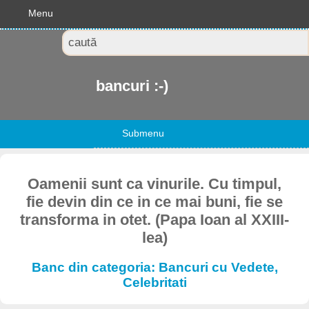
Menu
bancuri :-)
Submenu
Oamenii sunt ca vinurile. Cu timpul,
fie devin din ce in ce mai buni, fie se
transforma in otet. (Papa Ioan al XXIII-
lea)
Banc din categoria: Bancuri cu Vedete,
Celebritati