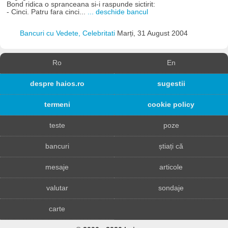
Bond ridica o spranceana si-i raspunde sictirit:
- Cinci. Patru fara cinci...
... deschide bancul
Bancuri cu Vedete, Celebritati
Marți, 31 August 2004
Ro
En
despre haios.ro
sugestii
termeni
cookie policy
teste
poze
bancuri
știați că
mesaje
articole
valutar
sondaje
carte