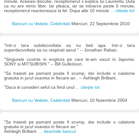
minute. Aceeasi discutie, receptionerul ii explica lui Laurentiu Duta
ca nu are nimic liber. Iar pleaca, iar se intoarce peste 5 minute,
receptionerul reactioneaza la fel. Dupa alte 10 minute
... citește tot
Bancuri cu Vedete, Celebritati
Miercuri, 22 Septembrie 2010
"Intr-o tara subdezvoltata sa nu beti apa. Intr-o tara
superdezvoltata sa nu respirati aerul." -- Jonathan Raban.
"Singurele cuvinte in engleza pe care le-am vazut in Japonia:
SONY si MITSUBISHI." -- Bill Gullickson.
"Sa traiesti pe pamant poate fi scump, dar include o calatorie
gratuita in jurul soarelui in fiecare an . -- Ashleigh Brilliant.
"Daca iti consideri seful ca fiind unul
... citește tot
Bancuri cu Vedete, Celebritati
Miercuri, 10 Noiembrie 2004
"Sa traiesti pe pamant poate fi scump, dar include o calatorie
gratuita in jurul soarelui in fiecare an."
Ashleigh Brilliant.
... deschide bancul