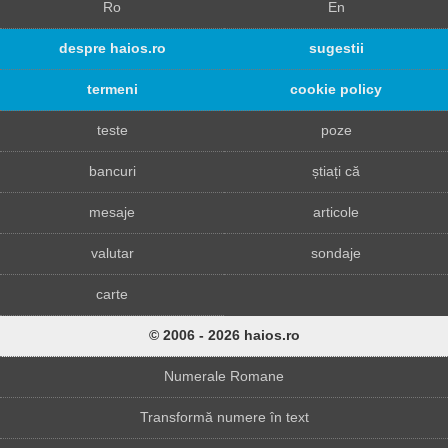
Ro
En
despre haios.ro
sugestii
termeni
cookie policy
teste
poze
bancuri
știați că
mesaje
articole
valutar
sondaje
carte
© 2006 - 2026 haios.ro
Numerale Romane
Transformă numere în text