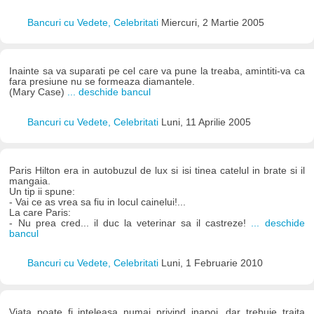
Bancuri cu Vedete, Celebritati
Miercuri, 2 Martie 2005
Inainte sa va suparati pe cel care va pune la treaba, amintiti-va ca
fara presiune nu se formeaza diamantele.
(Mary Case)
... deschide bancul
Bancuri cu Vedete, Celebritati
Luni, 11 Aprilie 2005
Paris Hilton era in autobuzul de lux si isi tinea catelul in brate si il
mangaia.
Un tip ii spune:
- Vai ce as vrea sa fiu in locul cainelui!...
La care Paris:
- Nu prea cred... il duc la veterinar sa il castreze!
... deschide
bancul
Bancuri cu Vedete, Celebritati
Luni, 1 Februarie 2010
Viata poate fi inteleasa numai privind inapoi, dar trebuie traita