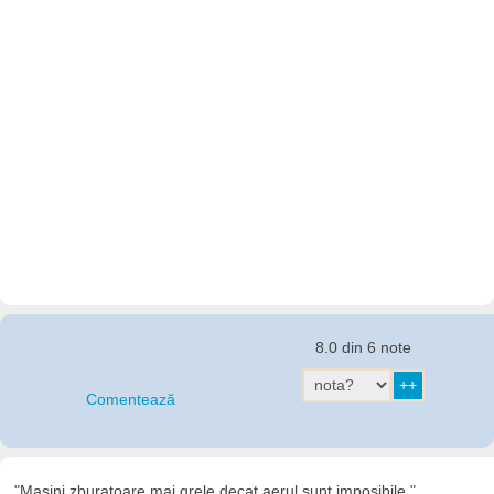
8.0 din 6 note
Comentează
"Masini zburatoare mai grele decat aerul sunt imposibile."