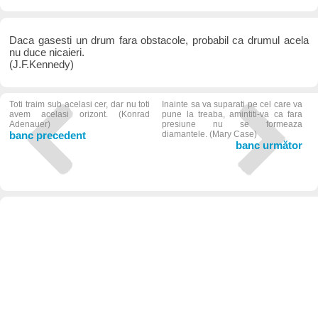
Daca gasesti un drum fara obstacole, probabil ca drumul acela
nu duce nicaieri.
(J.F.Kennedy)
Toti traim sub acelasi cer, dar nu toti
Inainte sa va suparati pe cel care va
avem acelasi orizont. (Konrad
pune la treaba, amintiti-va ca fara
Adenauer)
presiune nu se formeaza
banc precedent
diamantele. (Mary Case)
banc următor