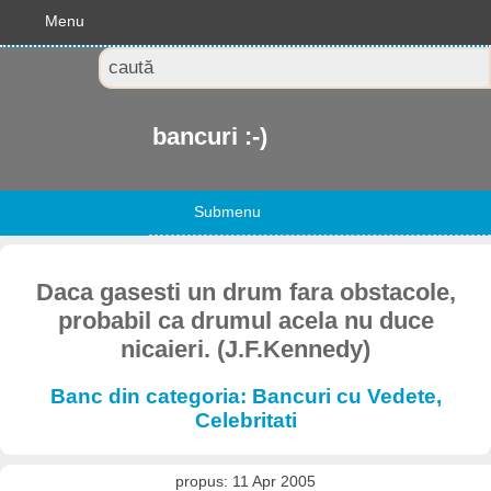
Menu
bancuri :-)
Submenu
Daca gasesti un drum fara obstacole,
probabil ca drumul acela nu duce
nicaieri. (J.F.Kennedy)
Banc din categoria: Bancuri cu Vedete,
Celebritati
propus: 11 Apr 2005