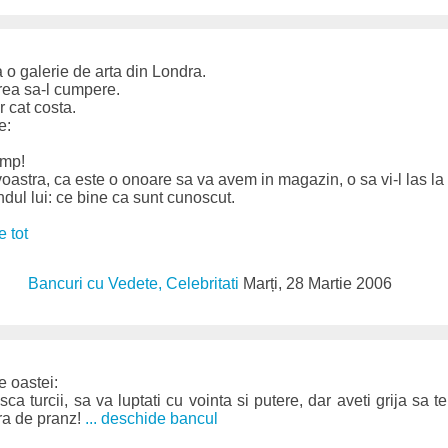
 o galerie de arta din Londra.
vrea sa-l cumpere.
r cat costa.
e:
ump!
astra, ca este o onoare sa va avem in magazin, o sa vi-l las la
ndul lui: ce bine ca sunt cunoscut.
te tot
Bancuri cu Vedete, Celebritati
Marți, 28 Martie 2006
e oastei:
ca turcii, sa va luptati cu vointa si putere, dar aveti grija sa
ora de pranz!
... deschide bancul