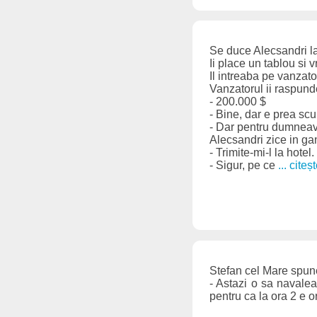
Se duce Alecsandri la
Ii place un tablou si 
Il intreaba pe vanzato
Vanzatorul ii raspund
- 200.000 $
- Bine, dar e prea sc
- Dar pentru dumneavo
Alecsandri zice in ga
- Trimite-mi-l la hotel.
- Sigur, pe ce
... citeș
Stefan cel Mare spun
- Astazi o sa navaleas
pentru ca la ora 2 e 