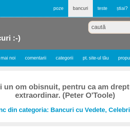
poze
bancuri
teste
știai?
uri :-)
 mai noi
comentarii
categorii
pt. site-ul tău
prop
fi un om obisnuit, pentru ca am dreptu
extraordinar. (Peter O'Toole)
c din categoria: Bancuri cu Vedete, Celebri