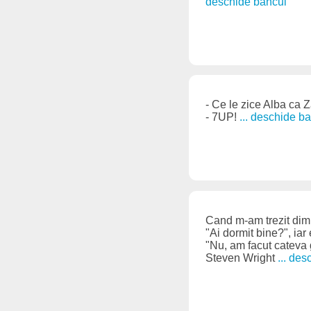
deschide bancul
- Ce le zice Alba ca 
- 7UP!
... deschide b
Cand m-am trezit dimi
"Ai dormit bine?", iar
"Nu, am facut cateva 
Steven Wright
... de