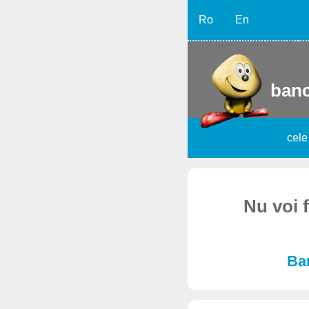
Ro
En
banc
cele
Nu voi 
Ban