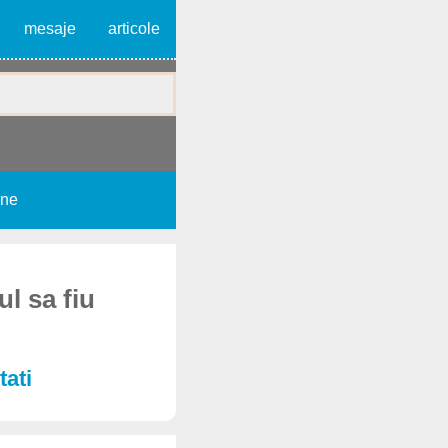
mesaje
articole
une
l sa fiu
tati