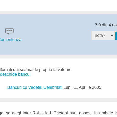
7.0 din 4 no
omentează
tora iti dai seama de propria ta valoare.
. deschide bancul
Bancuri cu Vedete, Celebritati
Luni, 11 Aprilie 2005
gat sa alegi intre Rai si Iad. Prieteni buni gasesti in ambele 