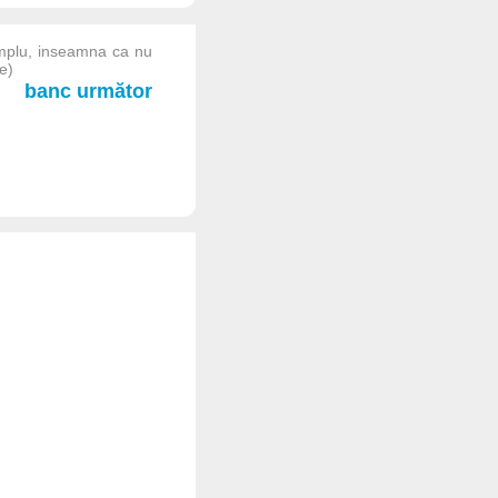
implu, inseamna ca nu
e)
banc următor