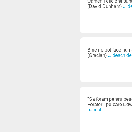
Oamenii eficienti sunt
(David Dunham)
... 
Bine ne pot face numai
(Gracian)
... deschid
"Sa foram pentru petr
Foratorii pe care Edw
bancul