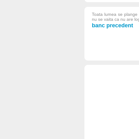
Toata lumea se plange
nu se vaita ca nu are lo
banc precedent