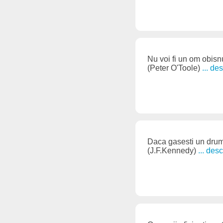
Nu voi fi un om obisnu
(Peter O'Toole)
... de
Daca gasesti un drum 
(J.F.Kennedy)
... des