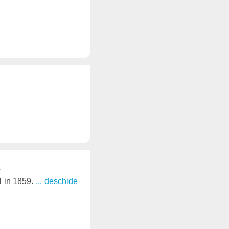
"
l in 1859.
... deschide