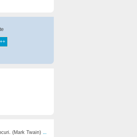
te
locuri. (Mark Twain)
...