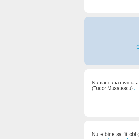
C
Numai dupa invidia al
(Tudor Musatescu)
..
Nu e bine sa fii obli