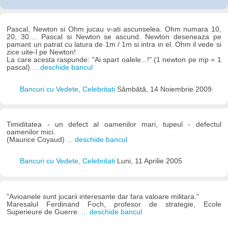
Pascal, Newton si Ohm jucau v-ati ascunselea. Ohm numara 10,
20, 30.... Pascal si Newton se ascund. Newton deseneaza pe
pamant un patrat cu latura de 1m / 1m si intra in el. Ohm il vede si
zice uite-l pe Newton!
La care acesta raspunde: "Ai spart oalele...!" (1 newton pe mp = 1
pascal)
... deschide bancul
Bancuri cu Vedete, Celebritati
Sâmbătă, 14 Noiembrie 2009
Timiditatea - un defect al oamenilor mari, tupeul - defectul
oamenilor mici.
(Maurice Coyaud)
... deschide bancul
Bancuri cu Vedete, Celebritati
Luni, 11 Aprilie 2005
"Avioanele sunt jucarii interesante dar fara valoare militara."
Maresalul Ferdinand Foch, profesor de strategie, Ecole
Superieure de Guerre.
... deschide bancul