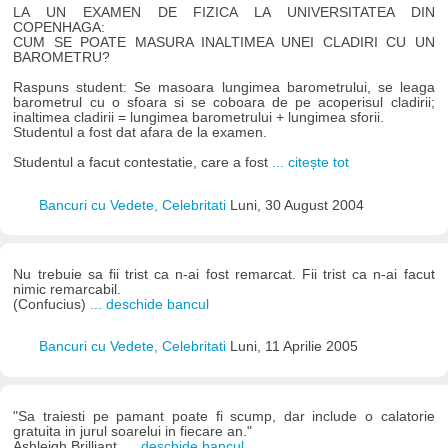
LA UN EXAMEN DE FIZICA LA UNIVERSITATEA DIN
COPENHAGA:
CUM SE POATE MASURA INALTIMEA UNEI CLADIRI CU UN
BAROMETRU?
Raspuns student: Se masoara lungimea barometrului, se leaga
barometrul cu o sfoara si se coboara de pe acoperisul cladirii;
inaltimea cladirii = lungimea barometrului + lungimea sforii.
Studentul a fost dat afara de la examen.
Studentul a facut contestatie, care a fost
... citește tot
Bancuri cu Vedete, Celebritati
Luni, 30 August 2004
Nu trebuie sa fii trist ca n-ai fost remarcat. Fii trist ca n-ai facut
nimic remarcabil.
(Confucius)
... deschide bancul
Bancuri cu Vedete, Celebritati
Luni, 11 Aprilie 2005
"Sa traiesti pe pamant poate fi scump, dar include o calatorie
gratuita in jurul soarelui in fiecare an."
Ashleigh Brilliant.
... deschide bancul