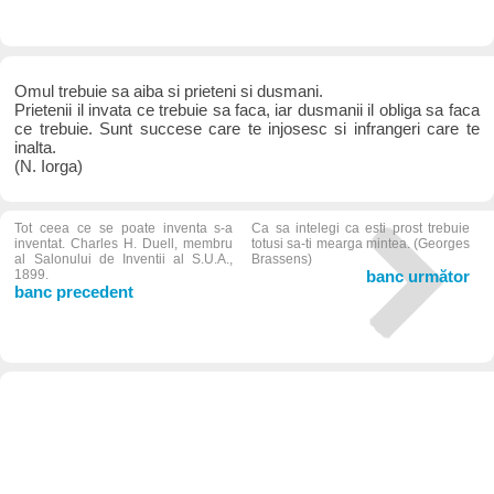
Omul trebuie sa aiba si prieteni si dusmani.
Prietenii il invata ce trebuie sa faca, iar dusmanii il obliga sa faca
ce trebuie. Sunt succese care te injosesc si infrangeri care te
inalta.
(N. Iorga)
Tot ceea ce se poate inventa s-a
Ca sa intelegi ca esti prost trebuie
inventat. Charles H. Duell, membru
totusi sa-ti mearga mintea. (Georges
al Salonului de Inventii al S.U.A.,
Brassens)
1899.
banc următor
banc precedent