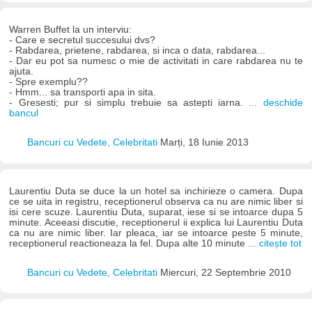
Warren Buffet la un interviu:
- Care e secretul succesului dvs?
- Rabdarea, prietene, rabdarea, si inca o data, rabdarea...
- Dar eu pot sa numesc o mie de activitati in care rabdarea nu te
ajuta.
- Spre exemplu??
- Hmm... sa transporti apa in sita.
- Gresesti; pur si simplu trebuie sa astepti iarna.
... deschide
bancul
Bancuri cu Vedete, Celebritati
Marți, 18 Iunie 2013
Laurentiu Duta se duce la un hotel sa inchirieze o camera. Dupa
ce se uita in registru, receptionerul observa ca nu are nimic liber si
isi cere scuze. Laurentiu Duta, suparat, iese si se intoarce dupa 5
minute. Aceeasi discutie, receptionerul ii explica lui Laurentiu Duta
ca nu are nimic liber. Iar pleaca, iar se intoarce peste 5 minute,
receptionerul reactioneaza la fel. Dupa alte 10 minute
... citește tot
Bancuri cu Vedete, Celebritati
Miercuri, 22 Septembrie 2010