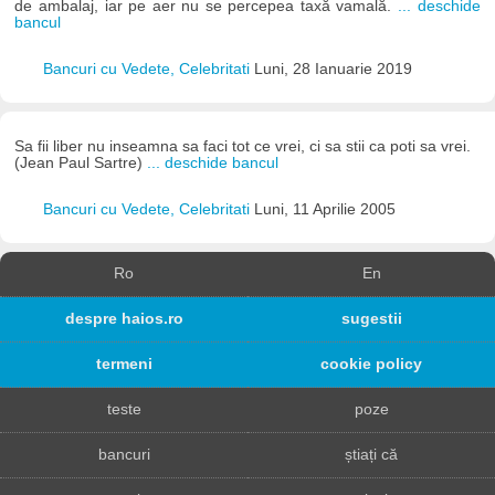
de ambalaj, iar pe aer nu se percepea taxă vamală.
... deschide
bancul
Bancuri cu Vedete, Celebritati
Luni, 28 Ianuarie 2019
Sa fii liber nu inseamna sa faci tot ce vrei, ci sa stii ca poti sa vrei.
(Jean Paul Sartre)
... deschide bancul
Bancuri cu Vedete, Celebritati
Luni, 11 Aprilie 2005
Ro
En
despre haios.ro
sugestii
termeni
cookie policy
teste
poze
bancuri
știați că