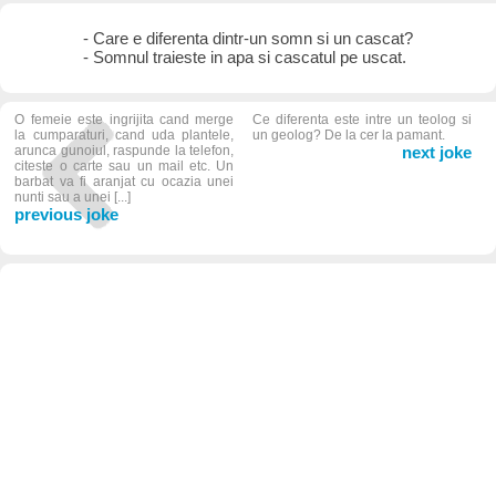
- Care e diferenta dintr-un somn si un cascat?
- Somnul traieste in apa si cascatul pe uscat.
O femeie este ingrijita cand merge
Ce diferenta este intre un teolog si
la cumparaturi, cand uda plantele,
un geolog? De la cer la pamant.
arunca gunoiul, raspunde la telefon,
next joke
citeste o carte sau un mail etc. Un
barbat va fi aranjat cu ocazia unei
nunti sau a unei [...]
previous joke