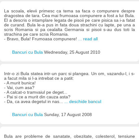
La scoala, elevii primesc ca tema sa faca o compunere despre
dragostea de tara. Cea mai frumoasa compunere a fost a lui Bula.
El a descris o intamplare legata de pisoii pe care pisica sa i-a fatat
de curand. Bula le-a pus in fata doua strachini cu lapte, pe una a
scris Romania si pa cealalta Germania si pisoii s-au dus toti la
strachina pe care scria Romania.
- Bravo, Bula! Frumoasa compunere!
... read all
Bancuri cu Bula
Wednesday, 25 August 2010
Intr-o zi Bula statea intr-un parc si plangea. Un om, vazandu-l, i s-
a facut mila si l-a intrebat ce a patit:
- A murit bunica!
- Vai, cum asa?
- A calcat-o tramvaiul pe deget...
- Pai si ce a murit din cauza asta?
- Da, ca avea degetul in nas...
... deschide bancul
Bancuri cu Bula
Sunday, 17 August 2008
Bula are probleme de sanatate, obezitate, colesterol, tensiune