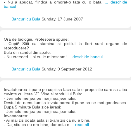
- Nu a apucat, fiindca a omorat-o tata cu o bata!
... deschide
bancul
Bancuri cu Bula
Sunday, 17 June 2007
Ora de biologie. Profesoara spune:
- Copii! Stiti ca stamina si pistilul la flori sunt organe de
reproducere?
Bula din randul din spate:
- Nu creeeed... si eu le miroseam!
... deschide bancul
Bancuri cu Bula
Sunday, 9 September 2012
Invatatoarea ii pune pe copii sa faca cate o propozitie care sa aiba
cuvinte cu litera "J". Vine si randul lui Bula:
- Jermele merjea pe marjinea jeamului.
Destul de nemultumita invatatoarea il pune sa se mai gandeasca.
Dupa 5 minute Bula zice iarasi:
- Jermele merjea pe marjinea jeamului.
Invatatoarea:
- Ai mai zis odata asta si ti-am zis ca nu e bine,
- Da, stiu ca nu era bine, dar asta e
... read all