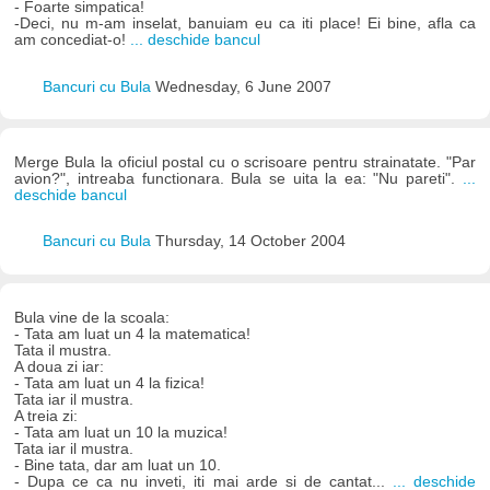
- Foarte simpatica!
-Deci, nu m-am inselat, banuiam eu ca iti place! Ei bine, afla ca
am concediat-o!
... deschide bancul
Bancuri cu Bula
Wednesday, 6 June 2007
Merge Bula la oficiul postal cu o scrisoare pentru strainatate. "Par
avion?", intreaba functionara. Bula se uita la ea: "Nu pareti".
...
deschide bancul
Bancuri cu Bula
Thursday, 14 October 2004
Bula vine de la scoala:
- Tata am luat un 4 la matematica!
Tata il mustra.
A doua zi iar:
- Tata am luat un 4 la fizica!
Tata iar il mustra.
A treia zi:
- Tata am luat un 10 la muzica!
Tata iar il mustra.
- Bine tata, dar am luat un 10.
- Dupa ce ca nu inveti, iti mai arde si de cantat...
... deschide