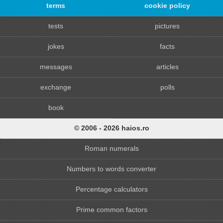
terms
cookie policy
tests
pictures
jokes
facts
messages
articles
exchange
polls
book
© 2006 - 2026 haios.ro
Roman numerals
Numbers to words converter
Percentage calculators
Prime common factors