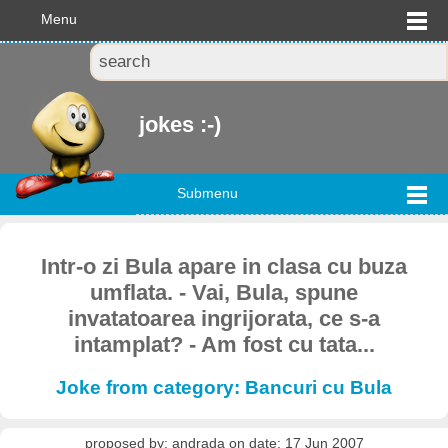
Menu
jokes :-)
Submenu
Intr-o zi Bula apare in clasa cu buza
umflata. - Vai, Bula, spune
invatatoarea ingrijorata, ce s-a
intamplat? - Am fost cu tata...
Joke from category: Bancuri cu Bula
proposed by: andrada on date: 17 Jun 2007