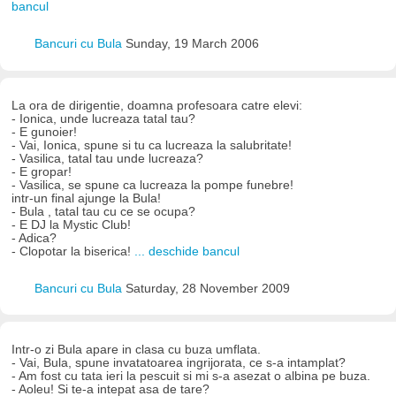
bancul
Bancuri cu Bula
Sunday, 19 March 2006
La ora de dirigentie, doamna profesoara catre elevi:
- Ionica, unde lucreaza tatal tau?
- E gunoier!
- Vai, Ionica, spune si tu ca lucreaza la salubritate!
- Vasilica, tatal tau unde lucreaza?
- E gropar!
- Vasilica, se spune ca lucreaza la pompe funebre!
intr-un final ajunge la Bula!
- Bula , tatal tau cu ce se ocupa?
- E DJ la Mystic Club!
- Adica?
- Clopotar la biserica!
... deschide bancul
Bancuri cu Bula
Saturday, 28 November 2009
Intr-o zi Bula apare in clasa cu buza umflata.
- Vai, Bula, spune invatatoarea ingrijorata, ce s-a intamplat?
- Am fost cu tata ieri la pescuit si mi s-a asezat o albina pe buza.
- Aoleu! Si te-a intepat asa de tare?