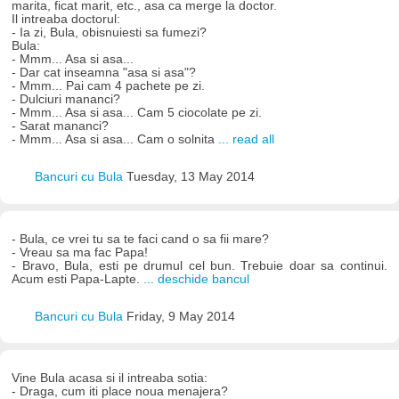
marita, ficat marit, etc., asa ca merge la doctor.
Il intreaba doctorul:
- Ia zi, Bula, obisnuiesti sa fumezi?
Bula:
- Mmm... Asa si asa...
- Dar cat inseamna "asa si asa"?
- Mmm... Pai cam 4 pachete pe zi.
- Dulciuri mananci?
- Mmm... Asa si asa... Cam 5 ciocolate pe zi.
- Sarat mananci?
- Mmm... Asa si asa... Cam o solnita
... read all
Bancuri cu Bula
Tuesday, 13 May 2014
- Bula, ce vrei tu sa te faci cand o sa fii mare?
- Vreau sa ma fac Papa!
- Bravo, Bula, esti pe drumul cel bun. Trebuie doar sa continui.
Acum esti Papa-Lapte.
... deschide bancul
Bancuri cu Bula
Friday, 9 May 2014
Vine Bula acasa si il intreaba sotia:
- Draga, cum iti place noua menajera?