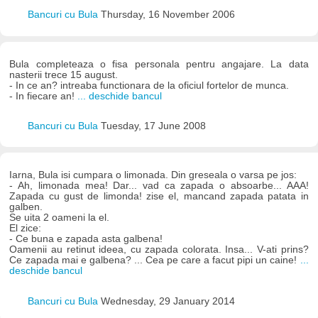
Bancuri cu Bula
Thursday, 16 November 2006
Bula completeaza o fisa personala pentru angajare. La data
nasterii trece 15 august.
- In ce an? intreaba functionara de la oficiul fortelor de munca.
- In fiecare an!
... deschide bancul
Bancuri cu Bula
Tuesday, 17 June 2008
Iarna, Bula isi cumpara o limonada. Din greseala o varsa pe jos:
- Ah, limonada mea! Dar... vad ca zapada o absoarbe... AAA!
Zapada cu gust de limonda! zise el, mancand zapada patata in
galben.
Se uita 2 oameni la el.
El zice:
- Ce buna e zapada asta galbena!
Oamenii au retinut ideea, cu zapada colorata. Insa... V-ati prins?
Ce zapada mai e galbena? ... Cea pe care a facut pipi un caine!
...
deschide bancul
Bancuri cu Bula
Wednesday, 29 January 2014