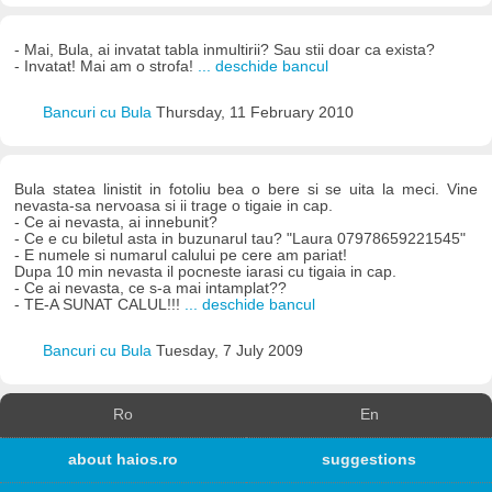
- Mai, Bula, ai invatat tabla inmultirii? Sau stii doar ca exista?
- Invatat! Mai am o strofa!
... deschide bancul
Bancuri cu Bula
Thursday, 11 February 2010
Bula statea linistit in fotoliu bea o bere si se uita la meci. Vine
nevasta-sa nervoasa si ii trage o tigaie in cap.
- Ce ai nevasta, ai innebunit?
- Ce e cu biletul asta in buzunarul tau? "Laura 07978659221545"
- E numele si numarul calului pe cere am pariat!
Dupa 10 min nevasta il pocneste iarasi cu tigaia in cap.
- Ce ai nevasta, ce s-a mai intamplat??
- TE-A SUNAT CALUL!!!
... deschide bancul
Bancuri cu Bula
Tuesday, 7 July 2009
Ro
En
about haios.ro
suggestions