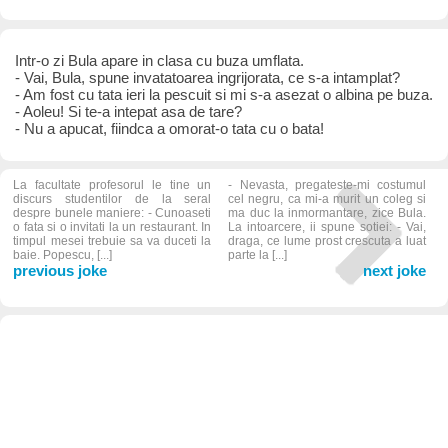
Intr-o zi Bula apare in clasa cu buza umflata.
- Vai, Bula, spune invatatoarea ingrijorata, ce s-a intamplat?
- Am fost cu tata ieri la pescuit si mi s-a asezat o albina pe buza.
- Aoleu! Si te-a intepat asa de tare?
- Nu a apucat, fiindca a omorat-o tata cu o bata!
La facultate profesorul le tine un
- Nevasta, pregateste-mi costumul
discurs studentilor de la seral
cel negru, ca mi-a murit un coleg si
despre bunele maniere: - Cunoaseti
ma duc la inmormantare, zice Bula.
o fata si o invitati la un restaurant. In
La intoarcere, ii spune sotiei: - Vai,
timpul mesei trebuie sa va duceti la
draga, ce lume prost crescuta a luat
baie. Popescu, [...]
parte la [...]
previous joke
next joke