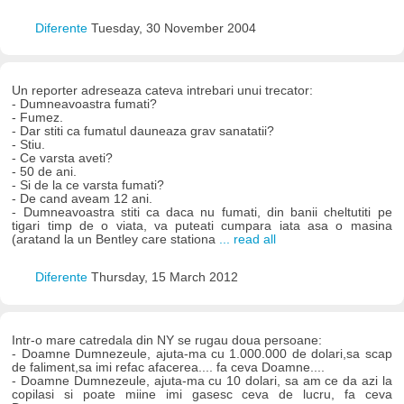
Diferente
Tuesday, 30 November 2004
Un reporter adreseaza cateva intrebari unui trecator:
- Dumneavoastra fumati?
- Fumez.
- Dar stiti ca fumatul dauneaza grav sanatatii?
- Stiu.
- Ce varsta aveti?
- 50 de ani.
- Si de la ce varsta fumati?
- De cand aveam 12 ani.
- Dumneavoastra stiti ca daca nu fumati, din banii cheltutiti pe
tigari timp de o viata, va puteati cumpara iata asa o masina
(aratand la un Bentley care stationa
... read all
Diferente
Thursday, 15 March 2012
Intr-o mare catredala din NY se rugau doua persoane:
- Doamne Dumnezeule, ajuta-ma cu 1.000.000 de dolari,sa scap
de faliment,sa imi refac afacerea.... fa ceva Doamne....
- Doamne Dumnezeule, ajuta-ma cu 10 dolari, sa am ce da azi la
copilasi si poate miine imi gasesc ceva de lucru, fa ceva