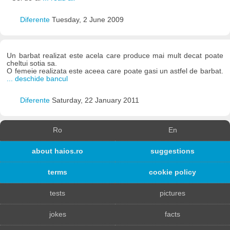
Diferente
Tuesday, 2 June 2009
Un barbat realizat este acela care produce mai mult decat poate
cheltui sotia sa.
O femeie realizata este aceea care poate gasi un astfel de barbat.
... deschide bancul
Diferente
Saturday, 22 January 2011
Ro
En
about haios.ro
suggestions
terms
cookie policy
tests
pictures
jokes
facts