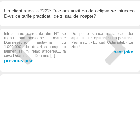
Un client suna la *222: D-le am auzit ca de eclipsa se intuneca.
D-vs ce tarife practicati, de zi sau de noapte?
Intr-o mare catredala din NY se
De pe o stanca inalta cad doi
rugau doua persoane: - Doamne
alpinisti - un optimist si un pesimist.
Dumnezeule, ajuta-ma cu
Pesimistul: - Eu cad! Optimistul: - Eu
1.000.000 de dolari,sa scap de
zbor!
faliment,sa imi refac afacerea.... fa
next joke
ceva Doamne.... - Doamne [...]
previous joke