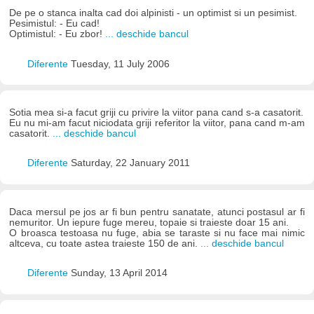
De pe o stanca inalta cad doi alpinisti - un optimist si un pesimist.
Pesimistul: - Eu cad!
Optimistul: - Eu zbor!
... deschide bancul
Diferente
Tuesday, 11 July 2006
Sotia mea si-a facut griji cu privire la viitor pana cand s-a casatorit.
Eu nu mi-am facut niciodata griji referitor la viitor, pana cand m-am
casatorit.
... deschide bancul
Diferente
Saturday, 22 January 2011
Daca mersul pe jos ar fi bun pentru sanatate, atunci postasul ar fi
nemuritor. Un iepure fuge mereu, topaie si traieste doar 15 ani.
O broasca testoasa nu fuge, abia se taraste si nu face mai nimic
altceva, cu toate astea traieste 150 de ani.
... deschide bancul
Diferente
Sunday, 13 April 2014