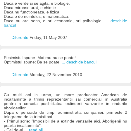
Daca e verde si se agita, e biologie.
Daca miroase urat, e chimie.
Daca nu functioneaza, e fizica.
Daca e de neinteles, e matematica.
Daca nu are sens, e ori economie, ori psihologie.
... deschide
bancul
Diferente
Friday, 11 May 2007
Pesimistul spune: Mai rau nu se poate!
Optimistul spune: Ba se poate!
... deschide bancul
Diferente
Monday, 22 November 2010
Cu multi ani in urma, un mare producator American de
incaltaminte a trimis reprezentantii sai comerciali in Australia
pentru a cerceta posibilitatea extinderii vanzarilor in rindurile
aborigenilor.
Dupa o perioada de timp, administratia companiei, primeste 2
telegrame de la trimisii sai.
- Primul scrie: "Imposibil de a extinde vanzarile aici. Aborigenii nu
poarta incaltaminte".
- Cel de-al
... read all