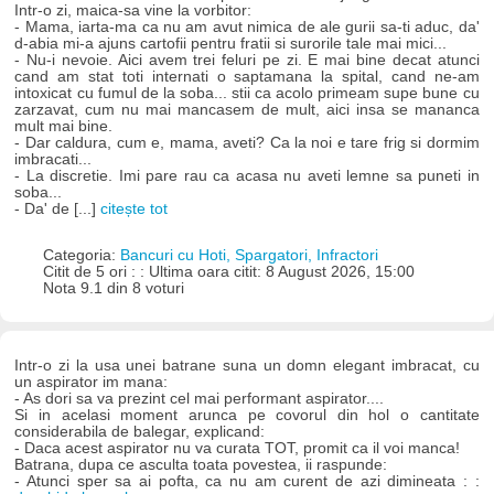
Intr-o zi, maica-sa vine la vorbitor:
- Mama, iarta-ma ca nu am avut nimica de ale gurii sa-ti aduc, da'
d-abia mi-a ajuns cartofii pentru fratii si surorile tale mai mici...
- Nu-i nevoie. Aici avem trei feluri pe zi. E mai bine decat atunci
cand am stat toti internati o saptamana la spital, cand ne-am
intoxicat cu fumul de la soba... stii ca acolo primeam supe bune cu
zarzavat, cum nu mai mancasem de mult, aici insa se mananca
mult mai bine.
- Dar caldura, cum e, mama, aveti? Ca la noi e tare frig si dormim
imbracati...
- La discretie. Imi pare rau ca acasa nu aveti lemne sa puneti in
soba...
- Da' de [...]
citește tot
Categoria:
Bancuri cu Hoti, Spargatori, Infractori
Citit de 5 ori : : Ultima oara citit: 8 August 2026, 15:00
Nota 9.1 din 8 voturi
Intr-o zi la usa unei batrane suna un domn elegant imbracat, cu
un aspirator im mana:
- As dori sa va prezint cel mai performant aspirator....
Si in acelasi moment arunca pe covorul din hol o cantitate
considerabila de balegar, explicand:
- Daca acest aspirator nu va curata TOT, promit ca il voi manca!
Batrana, dupa ce asculta toata povestea, ii raspunde:
- Atunci sper sa ai pofta, ca nu am curent de azi dimineata : :