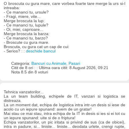
O broscuta cu gura mare, care vorbea foarte tare merge la urs si-l
intreaba:
- Ce mananci tu, ursule?
- Fragi, miere, vite...
Merge broscuta la lup:
- Ce mananci tu, lupule?
- Oi, miei, caprioare...
Merge broscuta la barza:
- Ce mananci tu, barzo?
- Broscute cu gura mare.
Broscuta, cu gura cat un cap de cui:
- Serios? : :
deschide bancul
Categoria:
Bancuri cu Animale, Pasari
Citit de 8 ori : : Ultima oara citit: 8 August 2026, 09:21
Nota 8.5 din 8 voturi
Tehnica vanzatorilor...
La un team building, echipele de IT, vanzari si logistica se
distreaza.
La un moment dat, echipa de logistica intra intr-un desis si iese de
acolo cu un iepure spunand: avem de un gratar!
Mai stau ce mai stau, intra echipa de la IT in desis si ies si ei tot cu
un iepure spunand: uite si de o friptura!
Echipa vanzatorilor, un pic iritata si privind de sus (ca de obicei),
intra in padure, si... liniste... liniste... deodata urlete, crengi rupte,