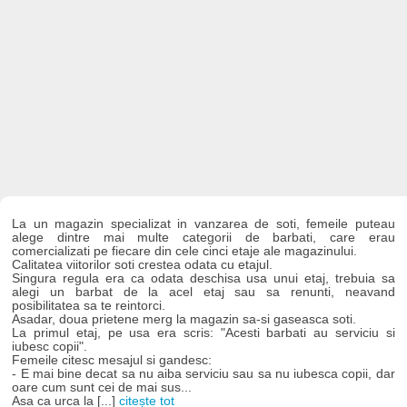
La un magazin specializat in vanzarea de soti, femeile puteau
alege dintre mai multe categorii de barbati, care erau
comercializati pe fiecare din cele cinci etaje ale magazinului.
Calitatea viitorilor soti crestea odata cu etajul.
Singura regula era ca odata deschisa usa unui etaj, trebuia sa
alegi un barbat de la acel etaj sau sa renunti, neavand
posibilitatea sa te reintorci.
Asadar, doua prietene merg la magazin sa-si gaseasca soti.
La primul etaj, pe usa era scris: "Acesti barbati au serviciu si
iubesc copii".
Femeile citesc mesajul si gandesc:
- E mai bine decat sa nu aiba serviciu sau sa nu iubesca copii, dar
oare cum sunt cei de mai sus...
Asa ca urca la [...]
citește tot