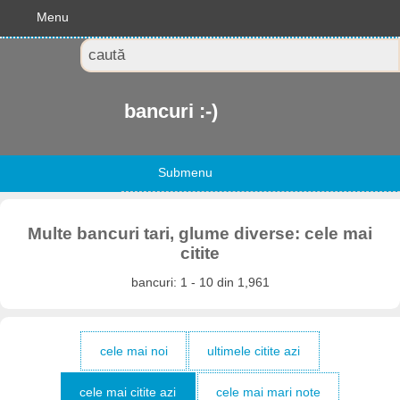
Menu
bancuri :-)
Submenu
Multe bancuri tari, glume diverse: cele mai
citite
bancuri: 1 - 10 din 1,961
cele mai noi
ultimele citite azi
cele mai citite azi
cele mai mari note