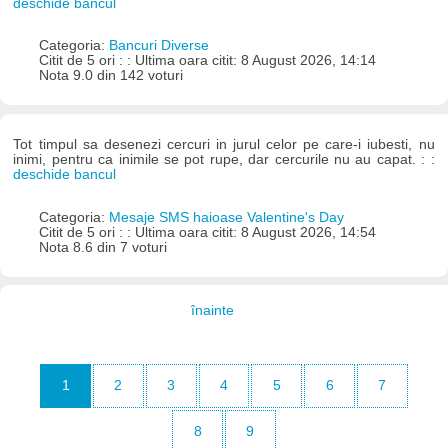
deschide bancul
Categoria:
Bancuri Diverse
Citit de 5 ori : : Ultima oara citit: 8 August 2026, 14:14
Nota 9.0 din 142 voturi
Tot timpul sa desenezi cercuri in jurul celor pe care-i iubesti, nu
inimi, pentru ca inimile se pot rupe, dar cercurile nu au capat. : :
deschide bancul
Categoria:
Mesaje SMS haioase Valentine's Day
Citit de 5 ori : : Ultima oara citit: 8 August 2026, 14:54
Nota 8.6 din 7 voturi
înainte
1
2
3
4
5
6
7
8
9