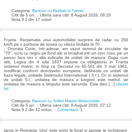
Categoria:
Bancuri cu Barbati si Femei
Citit de 5 ori : : Ultima oara citit: 8 August 2026, 08:19
Nota 9.2 din 17 voturi
Franta. Reclamatia unui automobilist surprins de radar cu 250
km/h pe o portiune de sosea cu viteza limitata la 70:
- Onorata Curte, Intr-adevar, am vazut semnul de circulatie de
"70", scris cu negru pe fond alb si incadrat intr-un cerc rosu, pe un
panou fara nici o alta indicatie de unitati de masura. Dupa cum
stiti, Legea din 4 iulie 1837 impune ca obligatoriu in Franta
sistemul metric, in timp ce Decretul ns 65-501 din 3 mai 1961,
modificat conform directivelor europene, defineste ca unitati de
baza legale, unitatile Sistemului International ( S.I.). Or, in sistemul
de unitati S.I., unitatea de masura a lungimii este metrul, iar
unitatea de masura a timpului este secunda. Este deci [...]
citește
tot
Categoria:
Bancuri cu Soferi Masini Motociclete
Citit de 5 ori : : Ultima oara citit: 8 August 2026, 07:12
Nota 9.2 din 12 voturi : :
Comentarii:
1
Iarna in Romania. Unu' este prins la furat si ajunge la inchisoare.