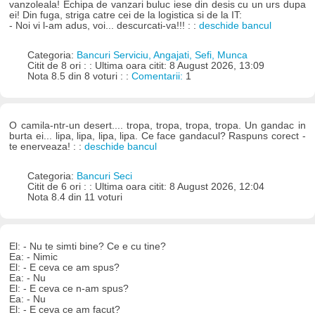
vanzoleala! Echipa de vanzari buluc iese din desis cu un urs dupa
ei! Din fuga, striga catre cei de la logistica si de la IT:
- Noi vi l-am adus, voi... descurcati-va!!! : :
deschide bancul
Categoria:
Bancuri Serviciu, Angajati, Sefi, Munca
Citit de 8 ori : : Ultima oara citit: 8 August 2026, 13:09
Nota 8.5 din 8 voturi : :
Comentarii:
1
O camila-ntr-un desert.... tropa, tropa, tropa, tropa. Un gandac in
burta ei... lipa, lipa, lipa, lipa. Ce face gandacul? Raspuns corect -
te enerveaza! : :
deschide bancul
Categoria:
Bancuri Seci
Citit de 6 ori : : Ultima oara citit: 8 August 2026, 12:04
Nota 8.4 din 11 voturi
El: - Nu te simti bine? Ce e cu tine?
Ea: - Nimic
El: - E ceva ce am spus?
Ea: - Nu
El: - E ceva ce n-am spus?
Ea: - Nu
El: - E ceva ce am facut?