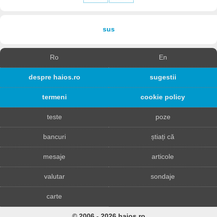
sus
Ro
En
despre haios.ro
sugestii
termeni
cookie policy
teste
poze
bancuri
știați că
mesaje
articole
valutar
sondaje
carte
© 2006 - 2026 haios.ro