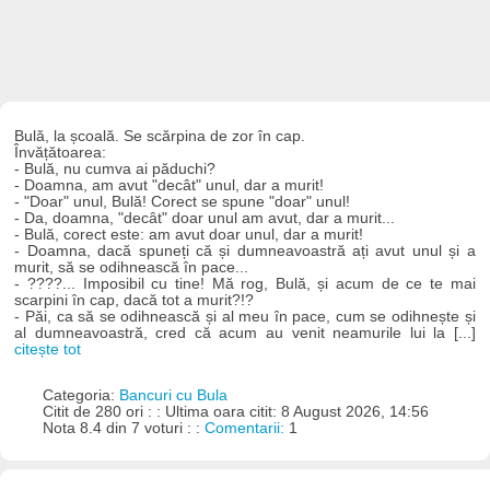
Bulă, la școală. Se scărpina de zor în cap.
Învățătoarea:
- Bulă, nu cumva ai păduchi?
- Doamna, am avut "decât" unul, dar a murit!
- "Doar" unul, Bulă! Corect se spune "doar" unul!
- Da, doamna, "decât" doar unul am avut, dar a murit...
- Bulă, corect este: am avut doar unul, dar a murit!
- Doamna, dacă spuneți că și dumneavoastră ați avut unul și a
murit, să se odihnească în pace...
- ????... Imposibil cu tine! Mă rog, Bulă, și acum de ce te mai
scarpini în cap, dacă tot a murit?!?
- Păi, ca să se odihnească și al meu în pace, cum se odihnește și
al dumneavoastră, cred că acum au venit neamurile lui la [...]
citește tot
Categoria:
Bancuri cu Bula
Citit de 280 ori : : Ultima oara citit: 8 August 2026, 14:56
Nota 8.4 din 7 voturi : :
Comentarii:
1