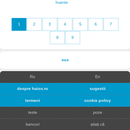
înainte
1
2
3
4
5
6
7
8
9
sus
Ro
En
despre haios.ro
sugestii
termeni
cookie policy
teste
poze
bancuri
știați că