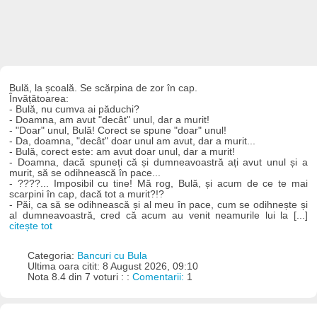
Bulă, la școală. Se scărpina de zor în cap.
Învățătoarea:
- Bulă, nu cumva ai păduchi?
- Doamna, am avut "decât" unul, dar a murit!
- "Doar" unul, Bulă! Corect se spune "doar" unul!
- Da, doamna, "decât" doar unul am avut, dar a murit...
- Bulă, corect este: am avut doar unul, dar a murit!
- Doamna, dacă spuneți că și dumneavoastră ați avut unul și a
murit, să se odihnească în pace...
- ????... Imposibil cu tine! Mă rog, Bulă, și acum de ce te mai
scarpini în cap, dacă tot a murit?!?
- Păi, ca să se odihnească și al meu în pace, cum se odihnește și
al dumneavoastră, cred că acum au venit neamurile lui la [...]
citește tot
Categoria:
Bancuri cu Bula
Ultima oara citit: 8 August 2026, 09:10
Nota 8.4 din 7 voturi : :
Comentarii:
1