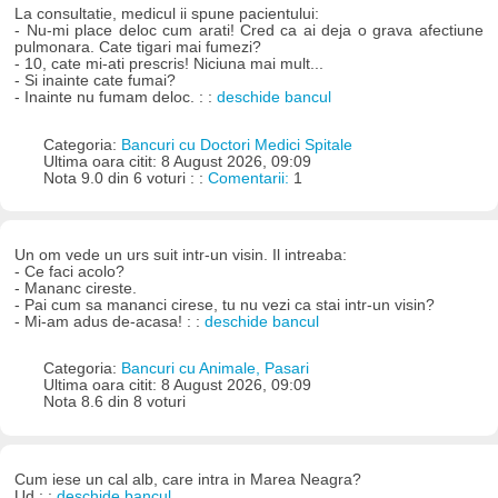
La consultatie, medicul ii spune pacientului:
- Nu-mi place deloc cum arati! Cred ca ai deja o grava afectiune
pulmonara. Cate tigari mai fumezi?
- 10, cate mi-ati prescris! Niciuna mai mult...
- Si inainte cate fumai?
- Inainte nu fumam deloc. : :
deschide bancul
Categoria:
Bancuri cu Doctori Medici Spitale
Ultima oara citit: 8 August 2026, 09:09
Nota 9.0 din 6 voturi : :
Comentarii:
1
Un om vede un urs suit intr-un visin. Il intreaba:
- Ce faci acolo?
- Mananc cireste.
- Pai cum sa mananci cirese, tu nu vezi ca stai intr-un visin?
- Mi-am adus de-acasa! : :
deschide bancul
Categoria:
Bancuri cu Animale, Pasari
Ultima oara citit: 8 August 2026, 09:09
Nota 8.6 din 8 voturi
Cum iese un cal alb, care intra in Marea Neagra?
Ud : :
deschide bancul