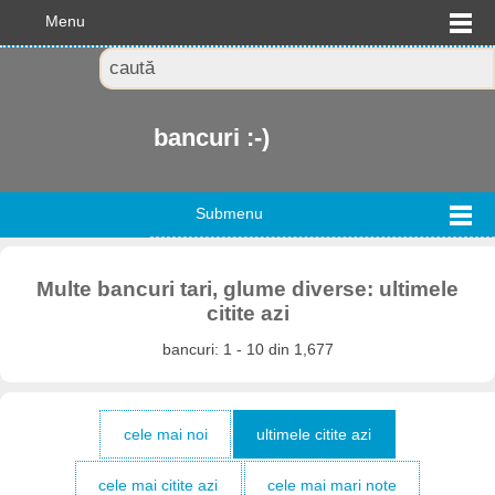
Menu
bancuri :-)
Submenu
Multe bancuri tari, glume diverse: ultimele
citite azi
bancuri: 1 - 10 din 1,677
cele mai noi
ultimele citite azi
cele mai citite azi
cele mai mari note