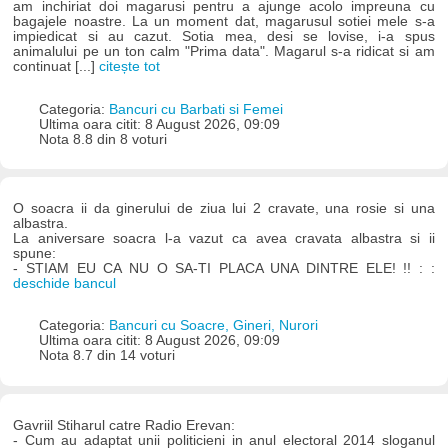
am inchiriat doi magarusi pentru a ajunge acolo impreuna cu
bagajele noastre. La un moment dat, magarusul sotiei mele s-a
impiedicat si au cazut. Sotia mea, desi se lovise, i-a spus
animalului pe un ton calm "Prima data". Magarul s-a ridicat si am
continuat [...]
citește tot
Categoria:
Bancuri cu Barbati si Femei
Ultima oara citit: 8 August 2026, 09:09
Nota 8.8 din 8 voturi
O soacra ii da ginerului de ziua lui 2 cravate, una rosie si una
albastra.
La aniversare soacra l-a vazut ca avea cravata albastra si ii
spune:
- STIAM EU CA NU O SA-TI PLACA UNA DINTRE ELE! !! : :
deschide bancul
Categoria:
Bancuri cu Soacre, Gineri, Nurori
Ultima oara citit: 8 August 2026, 09:09
Nota 8.7 din 14 voturi
Gavriil Stiharul catre Radio Erevan:
- Cum au adaptat unii politicieni in anul electoral 2014 sloganul