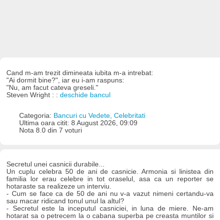
Cand m-am trezit dimineata iubita m-a intrebat:
"Ai dormit bine?", iar eu i-am raspuns:
"Nu, am facut cateva greseli."
Steven Wright : :
deschide bancul
Categoria:
Bancuri cu Vedete, Celebritati
Ultima oara citit: 8 August 2026, 09:09
Nota 8.0 din 7 voturi
Secretul unei casnicii durabile...
Un cuplu celebra 50 de ani de casnicie. Armonia si linistea din
familia lor erau celebre in tot oraselul, asa ca un reporter se
hotaraste sa realizeze un interviu.
- Cum se face ca de 50 de ani nu v-a vazut nimeni certandu-va
sau macar ridicand tonul unul la altul?
- Secretul este la inceputul casniciei, in luna de miere. Ne-am
hotarat sa o petrecem la o cabana superba pe creasta muntilor si