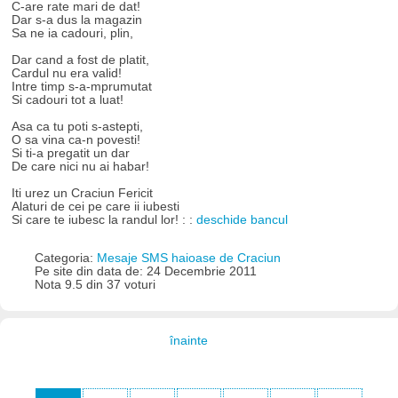
C-are rate mari de dat!
Dar s-a dus la magazin
Sa ne ia cadouri, plin,
Dar cand a fost de platit,
Cardul nu era valid!
Intre timp s-a-mprumutat
Si cadouri tot a luat!
Asa ca tu poti s-astepti,
O sa vina ca-n povesti!
Si ti-a pregatit un dar
De care nici nu ai habar!
Iti urez un Craciun Fericit
Alaturi de cei pe care ii iubesti
Si care te iubesc la randul lor! : :
deschide bancul
Categoria:
Mesaje SMS haioase de Craciun
Pe site din data de: 24 Decembrie 2011
Nota 9.5 din 37 voturi
înainte