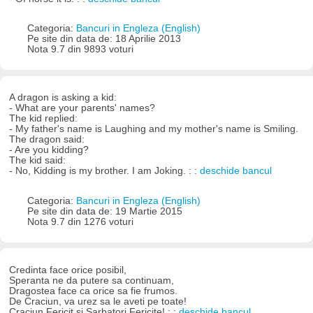
Categoria:
Bancuri in Engleza (English)
Pe site din data de: 18 Aprilie 2013
Nota 9.7 din 9893 voturi
A dragon is asking a kid:
- What are your parents' names?
The kid replied:
- My father's name is Laughing and my mother's name is Smiling.
The dragon said:
- Are you kidding?
The kid said:
- No, Kidding is my brother. I am Joking. : :
deschide bancul
Categoria:
Bancuri in Engleza (English)
Pe site din data de: 19 Martie 2015
Nota 9.7 din 1276 voturi
Credinta face orice posibil,
Speranta ne da putere sa continuam,
Dragostea face ca orice sa fie frumos.
De Craciun, va urez sa le aveti pe toate!
Craciun Fericit si Sarbatori Fericite! : :
deschide bancul