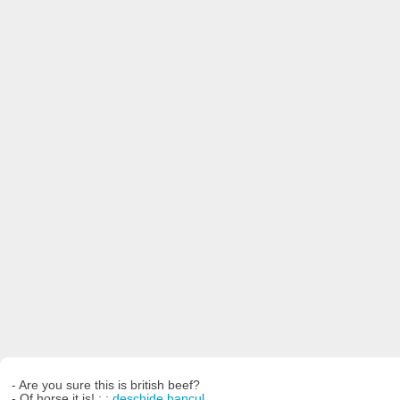
- Are you sure this is british beef?
- Of horse it is! : :
deschide bancul