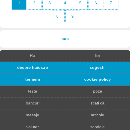
1
2
3
4
5
6
7
8
9
sus
Ro
En
despre haios.ro
sugestii
termeni
cookie policy
teste
poze
bancuri
știați că
mesaje
articole
valutar
sondaje