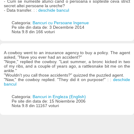
- Cum se numeste atunci cand o persoana ii sopteste ceva strict
secret altei persoane la ureche?
- Data transfer. : :
deschide bancul
Categoria:
Bancuri cu Persoane Ingenue
Pe site din data de: 3 Decembrie 2014
Nota 9.8 din 166 voturi
A cowboy went to an insurance agency to buy a policy. The agent
asked, "Have you ever had an accident?"
"Nope," replied the cowboy. "Last summer, a bronc kicked in two
of my ribs, and a couple of years ago, a rattlesnake bit me on the
ankle."
"Wouldn't you call those accidents?" quizzed the puzzled agent.
"Naw," the cowboy replied. "They did it on purpose!" : :
deschide
bancul
Categoria:
Bancuri in Engleza (English)
Pe site din data de: 15 Noiembrie 2006
Nota 9.8 din 11167 voturi