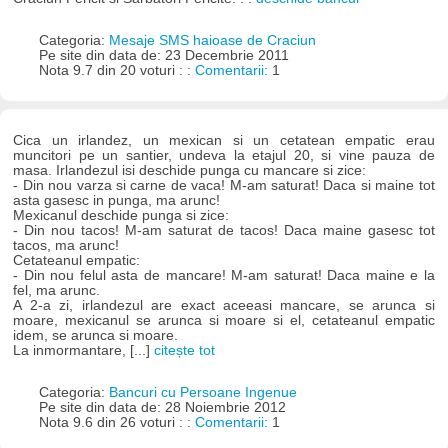
Categoria:
Mesaje SMS haioase de Craciun
Pe site din data de: 23 Decembrie 2011
Nota 9.7 din 20 voturi : :
Comentarii:
1
Cica un irlandez, un mexican si un cetatean empatic erau
muncitori pe un santier, undeva la etajul 20, si vine pauza de
masa. Irlandezul isi deschide punga cu mancare si zice:
- Din nou varza si carne de vaca! M-am saturat! Daca si maine tot
asta gasesc in punga, ma arunc!
Mexicanul deschide punga si zice:
- Din nou tacos! M-am saturat de tacos! Daca maine gasesc tot
tacos, ma arunc!
Cetateanul empatic:
- Din nou felul asta de mancare! M-am saturat! Daca maine e la
fel, ma arunc.
A 2-a zi, irlandezul are exact aceeasi mancare, se arunca si
moare, mexicanul se arunca si moare si el, cetateanul empatic
idem, se arunca si moare.
La inmormantare, [...]
citește tot
Categoria:
Bancuri cu Persoane Ingenue
Pe site din data de: 28 Noiembrie 2012
Nota 9.6 din 26 voturi : :
Comentarii:
1