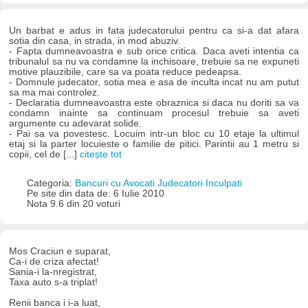
Un barbat e adus in fata judecatorului pentru ca si-a dat afara
sotia din casa, in strada, in mod abuziv.
- Fapta dumneavoastra e sub orice critica. Daca aveti intentia ca
tribunalul sa nu va condamne la inchisoare, trebuie sa ne expuneti
motive plauzibile, care sa va poata reduce pedeapsa.
- Domnule judecator, sotia mea e asa de inculta incat nu am putut
sa ma mai controlez.
- Declaratia dumneavoastra este obraznica si daca nu doriti sa va
condamn inainte sa continuam procesul trebuie sa aveti
argumente cu adevarat solide.
- Pai sa va povestesc. Locuim intr-un bloc cu 10 etaje la ultimul
etaj si la parter locuieste o familie de pitici. Parintii au 1 metru si
copii, cel de [...]
citește tot
Categoria:
Bancuri cu Avocati Judecatori Inculpati
Pe site din data de: 6 Iulie 2010
Nota 9.6 din 20 voturi
Mos Craciun e suparat,
Ca-i de criza afectat!
Sania-i la-nregistrat,
Taxa auto s-a triplat!
Renii banca i i-a luat,