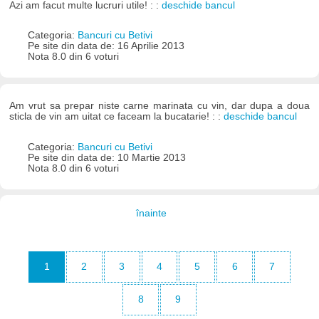
Azi am facut multe lucruri utile! : :
deschide bancul
Categoria:
Bancuri cu Betivi
Pe site din data de: 16 Aprilie 2013
Nota 8.0 din 6 voturi
Am vrut sa prepar niste carne marinata cu vin, dar dupa a doua
sticla de vin am uitat ce faceam la bucatarie! : :
deschide bancul
Categoria:
Bancuri cu Betivi
Pe site din data de: 10 Martie 2013
Nota 8.0 din 6 voturi
înainte
1
2
3
4
5
6
7
8
9