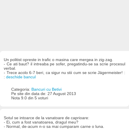
Un politist opreste in trafic o masina care mergea in zig-zag.
- Ce ati baut? il intreaba pe sofer, pregatindu-se sa scrie procesul
verbal.
- Trece acolo 6-7 beri, ca sigur nu stii cum se scrie Jägermeister! :
:
deschide bancul
Categoria:
Bancuri cu Betivi
Pe site din data de: 27 August 2013
Nota 9.0 din 5 voturi
Sotul se intoarce de la vanatoare de caprioare:
- Ei, cum a fost vanatoarea, dragul meu?
- Normal, de-acum n-o sa mai cumparam carne o luna.