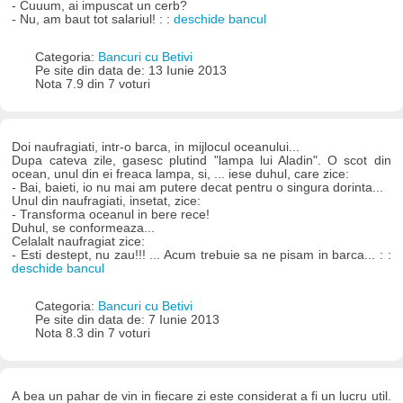
- Cuuum, ai impuscat un cerb?
- Nu, am baut tot salariul! : :
deschide bancul
Categoria:
Bancuri cu Betivi
Pe site din data de: 13 Iunie 2013
Nota 7.9 din 7 voturi
Doi naufragiati, intr-o barca, in mijlocul oceanului...
Dupa cateva zile, gasesc plutind "lampa lui Aladin". O scot din
ocean, unul din ei freaca lampa, si, ... iese duhul, care zice:
- Bai, baieti, io nu mai am putere decat pentru o singura dorinta...
Unul din naufragiati, insetat, zice:
- Transforma oceanul in bere rece!
Duhul, se conformeaza...
Celalalt naufragiat zice:
- Esti destept, nu zau!!! ... Acum trebuie sa ne pisam in barca... : :
deschide bancul
Categoria:
Bancuri cu Betivi
Pe site din data de: 7 Iunie 2013
Nota 8.3 din 7 voturi
A bea un pahar de vin in fiecare zi este considerat a fi un lucru util.