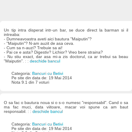
Un tip intra disperat intr-un bar, se duce direct la barman si il
intreaba:
- Dumneavoastra aveti aici bautura "Maiputin"?
- "Maiputin"? N-am auzit de asa ceva.
- Cum sa n-auzi? Trebuie sa ai!
- Pai ce e asta? Digestiv? Lichior? Vreo bere straina?
- Nu stiu exact, dar asa mi-a zis doctorul, ca ar trebui sa beau
"Maiputin". : :
deschide bancul
Categoria:
Bancuri cu Betivi
Pe site din data de: 19 Mai 2014
Nota 9.1 din 7 voturi
O sa fac o bautura noua si o s-o numesc "responsabil". Cand o sa
ma fac muci, data viitoare, macar voi spune ca am baut
responsabil. : :
deschide bancul
Categoria:
Bancuri cu Betivi
Pe site din data de: 19 Mai 2014