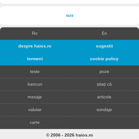
sus
Ro
En
despre haios.ro
sugestii
termeni
cookie policy
teste
poze
bancuri
știați că
mesaje
articole
valutar
sondaje
carte
© 2006 - 2026 haios.ro