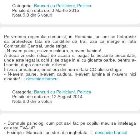
Categoria:
Bancuri cu Politicieni, Politica
Pe site din data de: 3 Martie 2015
Nota 9.0 din 6 voturi
Pe vremea regimului comunist, in Romania, un om se hotaraste
sa protesteze fata de conditiile de trai, asa ca merge in fata
Comitetului Central, unde striga:
- N-avem paine, n-avem caldura, n-avem lumina!
A doua zi este ridicat de acasa si bagat la beciurile Securitatii,
unde este legat la ochi si se trage in el cu gloante oarbe, pentru a-
l speria, dupa care este eliberat.
In ziua urmatoare, omul era din nou in fata CC-ului si striga:
- N-avem paine, n-avem caldura, n-avem lumina si n-avem nici
gloante! : :
deschide bancul
Categoria:
Bancuri cu Politicieni, Politica
Pe site din data de: 12 August 2014
Nota 9.0 din 5 voturi
- Domnule psiholog, cum pot sa-l fac pe copilul meu sa inteleaga
ce este TVA-ul?
- E simplu. Mancati-i un sfert din inghetata. : :
deschide bancul