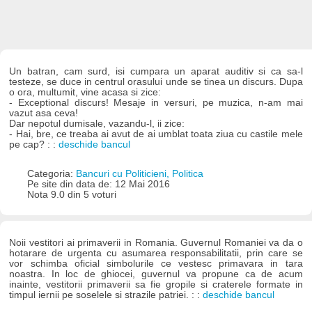
Un batran, cam surd, isi cumpara un aparat auditiv si ca sa-l
testeze, se duce in centrul orasului unde se tinea un discurs. Dupa
o ora, multumit, vine acasa si zice:
- Exceptional discurs! Mesaje in versuri, pe muzica, n-am mai
vazut asa ceva!
Dar nepotul dumisale, vazandu-l, ii zice:
- Hai, bre, ce treaba ai avut de ai umblat toata ziua cu castile mele
pe cap? : :
deschide bancul
Categoria:
Bancuri cu Politicieni, Politica
Pe site din data de: 12 Mai 2016
Nota 9.0 din 5 voturi
Noii vestitori ai primaverii in Romania. Guvernul Romaniei va da o
hotarare de urgenta cu asumarea responsabilitatii, prin care se
vor schimba oficial simbolurile ce vestesc primavara in tara
noastra. In loc de ghiocei, guvernul va propune ca de acum
inainte, vestitorii primaverii sa fie gropile si craterele formate in
timpul iernii pe soselele si strazile patriei. : :
deschide bancul