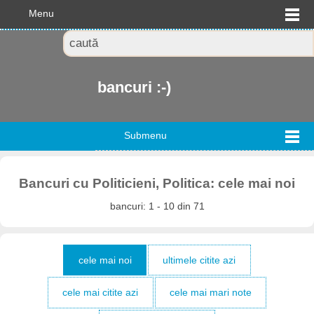
Menu
bancuri :-)
Submenu
Bancuri cu Politicieni, Politica: cele mai noi
bancuri: 1 - 10 din 71
cele mai noi
ultimele citite azi
cele mai citite azi
cele mai mari note