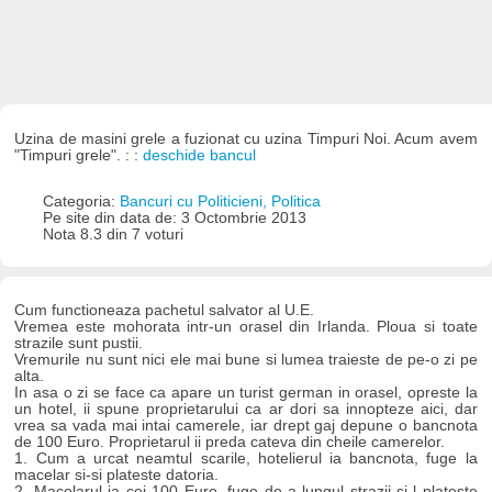
Uzina de masini grele a fuzionat cu uzina Timpuri Noi. Acum avem
"Timpuri grele". : :
deschide bancul
Categoria:
Bancuri cu Politicieni, Politica
Pe site din data de: 3 Octombrie 2013
Nota 8.3 din 7 voturi
Cum functioneaza pachetul salvator al U.E.
Vremea este mohorata intr-un orasel din Irlanda. Ploua si toate
strazile sunt pustii.
Vremurile nu sunt nici ele mai bune si lumea traieste de pe-o zi pe
alta.
In asa o zi se face ca apare un turist german in orasel, opreste la
un hotel, ii spune proprietarului ca ar dori sa innopteze aici, dar
vrea sa vada mai intai camerele, iar drept gaj depune o bancnota
de 100 Euro. Proprietarul ii preda cateva din cheile camerelor.
1. Cum a urcat neamtul scarile, hotelierul ia bancnota, fuge la
macelar si-si plateste datoria.
2. Macelarul ia cei 100 Euro, fuge de-a lungul strazii si-l plateste