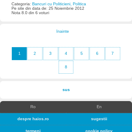
Categoria:
Bancuri cu Politicieni, Politica
Pe site din data de: 25 Noiembrie 2012
Nota 8.0 din 6 voturi
înainte
1
2
3
4
5
6
7
8
sus
Ro
En
despre haios.ro
sugestii
termeni
cookie policy