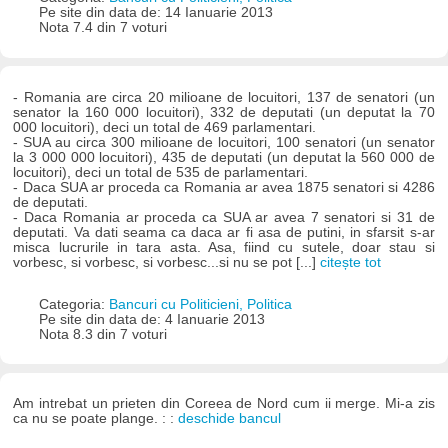
Pe site din data de: 14 Ianuarie 2013
Nota 7.4 din 7 voturi
- Romania are circa 20 milioane de locuitori, 137 de senatori (un
senator la 160 000 locuitori), 332 de deputati (un deputat la 70
000 locuitori), deci un total de 469 parlamentari.
- SUA au circa 300 milioane de locuitori, 100 senatori (un senator
la 3 000 000 locuitori), 435 de deputati (un deputat la 560 000 de
locuitori), deci un total de 535 de parlamentari.
- Daca SUA ar proceda ca Romania ar avea 1875 senatori si 4286
de deputati.
- Daca Romania ar proceda ca SUA ar avea 7 senatori si 31 de
deputati. Va dati seama ca daca ar fi asa de putini, in sfarsit s-ar
misca lucrurile in tara asta. Asa, fiind cu sutele, doar stau si
vorbesc, si vorbesc, si vorbesc...si nu se pot [...]
citește tot
Categoria:
Bancuri cu Politicieni, Politica
Pe site din data de: 4 Ianuarie 2013
Nota 8.3 din 7 voturi
Am intrebat un prieten din Coreea de Nord cum ii merge. Mi-a zis
ca nu se poate plange. : :
deschide bancul