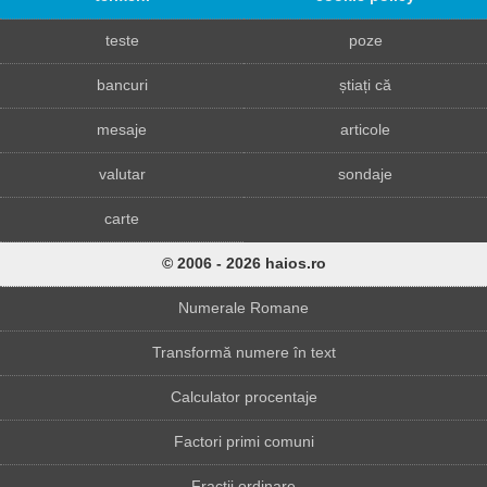
teste
poze
bancuri
știați că
mesaje
articole
valutar
sondaje
carte
© 2006 - 2026 haios.ro
Numerale Romane
Transformă numere în text
Calculator procentaje
Factori primi comuni
Fracții ordinare