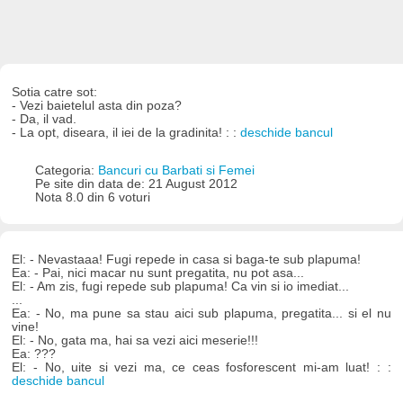
Sotia catre sot:
- Vezi baietelul asta din poza?
- Da, il vad.
- La opt, diseara, il iei de la gradinita! : :
deschide bancul
Categoria:
Bancuri cu Barbati si Femei
Pe site din data de: 21 August 2012
Nota 8.0 din 6 voturi
El: - Nevastaaa! Fugi repede in casa si baga-te sub plapuma!
Ea: - Pai, nici macar nu sunt pregatita, nu pot asa...
El: - Am zis, fugi repede sub plapuma! Ca vin si io imediat...
...
Ea: - No, ma pune sa stau aici sub plapuma, pregatita... si el nu
vine!
El: - No, gata ma, hai sa vezi aici meserie!!!
Ea: ???
El: - No, uite si vezi ma, ce ceas fosforescent mi-am luat! : :
deschide bancul