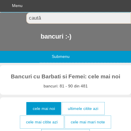
Menu
bancuri :-)
Submenu
Bancuri cu Barbati si Femei: cele mai noi
bancuri: 81 - 90 din 481
cele mai noi
ultimele citite azi
cele mai citite azi
cele mai mari note