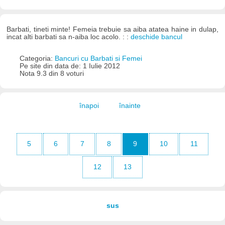
Barbati, tineti minte! Femeia trebuie sa aiba atatea haine in dulap,
incat alti barbati sa n-aiba loc acolo. : :
deschide bancul
Categoria:
Bancuri cu Barbati si Femei
Pe site din data de: 1 Iulie 2012
Nota 9.3 din 8 voturi
înapoi
înainte
5
6
7
8
9
10
11
12
13
sus