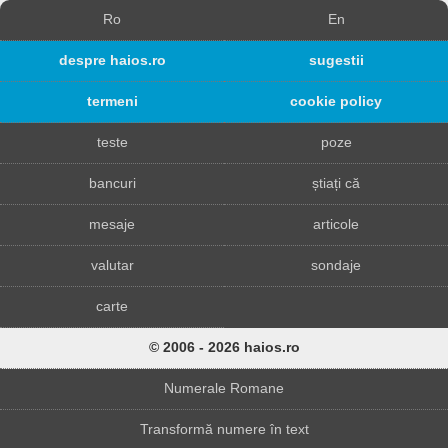
Ro
En
despre haios.ro
sugestii
termeni
cookie policy
teste
poze
bancuri
știați că
mesaje
articole
valutar
sondaje
carte
© 2006 - 2026 haios.ro
Numerale Romane
Transformă numere în text