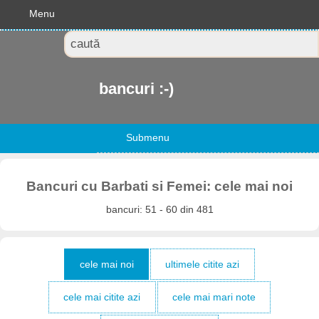
Menu
bancuri :-)
Submenu
Bancuri cu Barbati si Femei: cele mai noi
bancuri: 51 - 60 din 481
cele mai noi
ultimele citite azi
cele mai citite azi
cele mai mari note