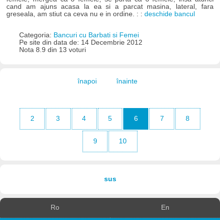
cand am ajuns acasa la ea si a parcat masina, lateral, fara
greseala, am stiut ca ceva nu e in ordine. : :
deschide bancul
Categoria:
Bancuri cu Barbati si Femei
Pe site din data de: 14 Decembrie 2012
Nota 8.9 din 13 voturi
înapoi
înainte
2
3
4
5
6
7
8
9
10
sus
Ro
En