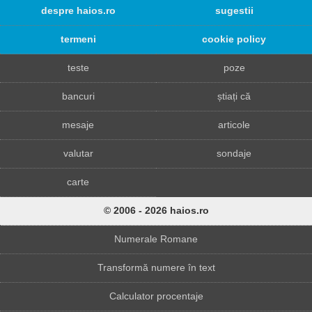
despre haios.ro
sugestii
termeni
cookie policy
teste
poze
bancuri
știați că
mesaje
articole
valutar
sondaje
carte
© 2006 - 2026 haios.ro
Numerale Romane
Transformă numere în text
Calculator procentaje