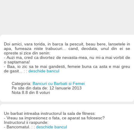
Doi amici, vara torida, in barca la pescuit, beau bere, lansetele in
apa, fumeaza niste trabucuri... cand, deodata, unul din ei se
opreste si zice din senin:
- Auzi ma, cred ca divortez de nevasta-mea, nu mi-a mai vorbit de
o saptamana!
- Baa, io zic sa te mai gandesti, femeie buna ca asta e mai greu
de gasit... : :
deschide bancul
Categoria:
Bancuri cu Barbati si Femei
Pe site din data de: 12 Ianuarie 2013
Nota 8.8 din 8 voturi
Un barbat intreaba instructorul la sala de fitness:
- Vreau sa impresionez o fata, ce aparat sa folosesc?
Instructorul ii raspunde:
- Bancomatul. : :
deschide bancul