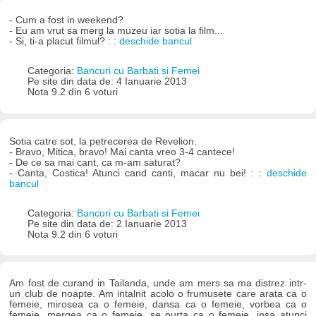
- Cum a fost in weekend?
- Eu am vrut sa merg la muzeu iar sotia la film...
- Si, ti-a placut filmul? : :
deschide bancul
Categoria:
Bancuri cu Barbati si Femei
Pe site din data de: 4 Ianuarie 2013
Nota 9.2 din 6 voturi
Sotia catre sot, la petrecerea de Revelion:
- Bravo, Mitica, bravo! Mai canta vreo 3-4 cantece!
- De ce sa mai cant, ca m-am saturat?
- Canta, Costica! Atunci cand canti, macar nu bei! : :
deschide
bancul
Categoria:
Bancuri cu Barbati si Femei
Pe site din data de: 2 Ianuarie 2013
Nota 9.2 din 6 voturi
Am fost de curand in Tailanda, unde am mers sa ma distrez intr-
un club de noapte. Am intalnit acolo o frumusete care arata ca o
femeie, mirosea ca o femeie, dansa ca o femeie, vorbea ca o
femeie, mergea ca o femeie, se purta ca o femeie, insa atunci