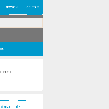
mesaje
articole
une
i noi
ai mari note