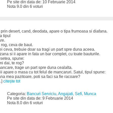
Pe site din data de: 10 Februarie 2014
Nota 9.0 din 6 voturi
 prin desert, cand, deodata, apare o tipa frumoasa si diafana.
a tipul
re.
 rog, ceva de baut.
ei ceva, trebuie doar sa tragi un part spre duna aceea.
zana si ii apare in fata un bar complet, cu toate bauturile.
 setea, spune:
i dai, te rog?
ancare, trage un part spre duna cealalta.
 ii apare o masa cu tot felul de mancaruri. Satul, tipul spune:
zana mea pazitoare, poti sa faci sa fie racoare?
.]
citește tot
Categoria:
Bancuri Serviciu, Angajati, Sefi, Munca
Pe site din data de: 9 Februarie 2014
Nota 8.0 din 6 voturi