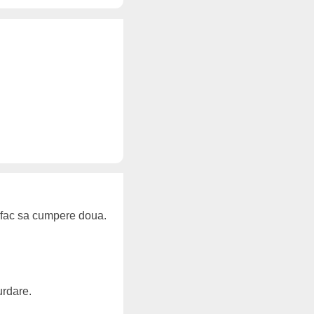
l fac sa cumpere doua.
urdare.