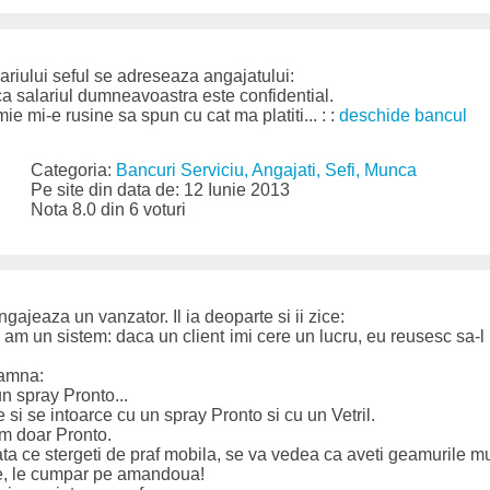
ariului seful se adreseaza angajatului:
ca salariul dumneavoastra este confidential.
 mie mi-e rusine sa spun cu cat ma platiti... : :
deschide bancul
Categoria:
Bancuri Serviciu, Angajati, Sefi, Munca
Pe site din data de: 12 Iunie 2013
Nota 8.0 din 6 voturi
ajeaza un vanzator. Il ia deoparte si ii zice:
eu am un sistem: daca un client imi cere un lucru, eu reusesc sa-
oamna:
n spray Pronto...
 si se intoarce cu un spray Pronto si cu un Vetril.
am doar Pronto.
ta ce stergeti de praf mobila, se va vedea ca aveti geamurile m
te, le cumpar pe amandoua!