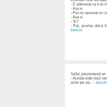
- E adevarat ca ti-ai m
- Asa e.
- Pai nu spuneai tu ca
- Asa e.
- Si?
- Pai, acuma, daca fu
bancul
Seful, prezentand un n
- Acesta este noul ven
ochii pe voi. : :
deschi