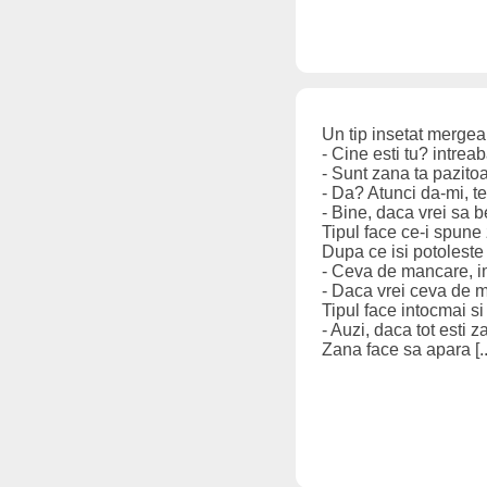
Un tip insetat mergea
- Cine esti tu? intreab
- Sunt zana ta pazitoa
- Da? Atunci da-mi, te
- Bine, daca vrei sa b
Tipul face ce-i spune 
Dupa ce isi potoleste
- Ceva de mancare, im
- Daca vrei ceva de m
Tipul face intocmai si
- Auzi, daca tot esti 
Zana face sa apara [..