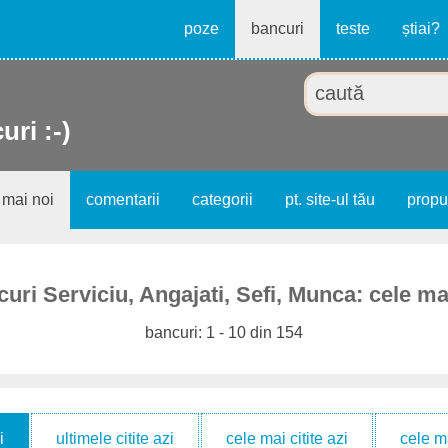
poze
bancuri
teste
știai?
uri :-)
 mai noi
comentarii
categorii
pt. site-ul tău
prop
uri Serviciu, Angajati, Sefi, Munca: cele ma
bancuri: 1 - 10 din 154
i
ultimele citite azi
cele mai citite azi
cele m