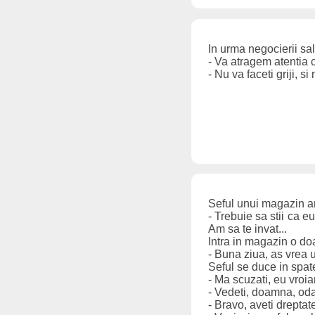
In urma negocierii sal
- Va atragem atentia 
- Nu va faceti griji, si
Seful unui magazin ang
- Trebuie sa stii ca 
Am sa te invat...
Intra in magazin o d
- Buna ziua, as vrea u
Seful se duce in spate
- Ma scuzati, eu vroi
- Vedeti, doamna, oda
- Bravo, aveti drepta