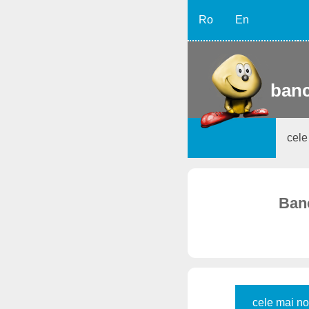
Ro
En
banc
cele
Banc
cele mai no