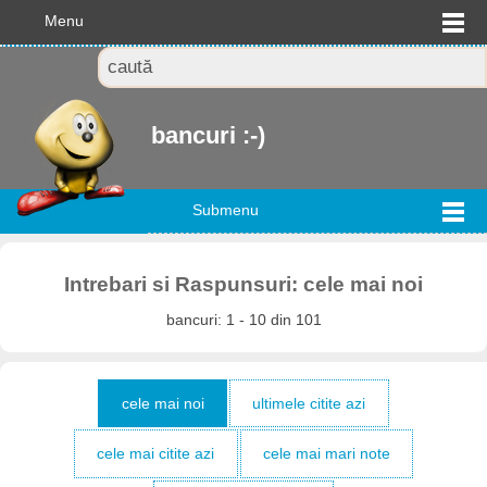
Menu
bancuri :-)
Submenu
Intrebari si Raspunsuri: cele mai noi
bancuri: 1 - 10 din 101
cele mai noi
ultimele citite azi
cele mai citite azi
cele mai mari note