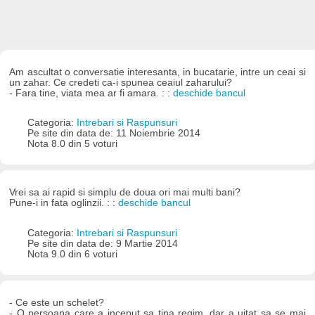
Am ascultat o conversatie interesanta, in bucatarie, intre un ceai si
un zahar. Ce credeti ca-i spunea ceaiul zaharului?
- Fara tine, viata mea ar fi amara. : :
deschide bancul
Categoria:
Intrebari si Raspunsuri
Pe site din data de: 11 Noiembrie 2014
Nota 8.0 din 5 voturi
Vrei sa ai rapid si simplu de doua ori mai multi bani?
Pune-i in fata oglinzii. : :
deschide bancul
Categoria:
Intrebari si Raspunsuri
Pe site din data de: 9 Martie 2014
Nota 9.0 din 6 voturi
- Ce este un schelet?
- O persoana care a inceput sa tina regim, dar a uitat sa se mai