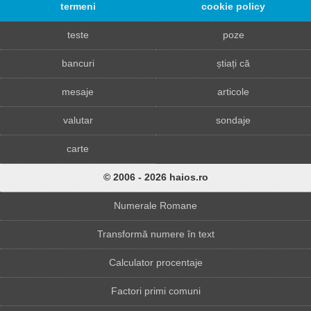
termeni
cookie policy
teste
poze
bancuri
știați că
mesaje
articole
valutar
sondaje
carte
© 2006 - 2026 haios.ro
Numerale Romane
Transformă numere în text
Calculator procentaje
Factori primi comuni