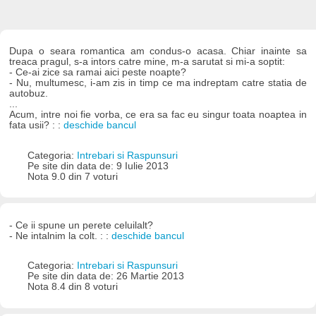
Dupa o seara romantica am condus-o acasa. Chiar inainte sa
treaca pragul, s-a intors catre mine, m-a sarutat si mi-a soptit:
- Ce-ai zice sa ramai aici peste noapte?
- Nu, multumesc, i-am zis in timp ce ma indreptam catre statia de
autobuz.
...
Acum, intre noi fie vorba, ce era sa fac eu singur toata noaptea in
fata usii? : :
deschide bancul
Categoria:
Intrebari si Raspunsuri
Pe site din data de: 9 Iulie 2013
Nota 9.0 din 7 voturi
- Ce ii spune un perete celuilalt?
- Ne intalnim la colt. : :
deschide bancul
Categoria:
Intrebari si Raspunsuri
Pe site din data de: 26 Martie 2013
Nota 8.4 din 8 voturi