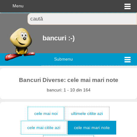
Menu
bancuri :-)
Submenu
Bancuri Diverse: cele mai mari note
bancuri: 1 - 10 din 164
cele mai noi
ultimele citite azi
cele mai citite azi
cele mai mari note