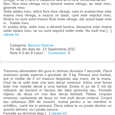
Deci fiica mea vitrega mi-a devenit mama vitrega, iar tatal meu,
ginerele meu.
Sotia tatalui meu, adica fiica mea vitrega, care in acelasi timp este
mama mea vitrega, a nascut un baiat, care este nepotul meu,
fiindca eu sunt sotul mamei fiicei mele vitrege, dar acest baiat este
si... fratele meu.
In acelas timp, sotia mea a devenit bunica, deoarece este mama
sotiei tatalui meu, iar eu sunt nepotul sotiei mele. Nu mult mai [...]
citește tot
Categoria:
Bancuri Diverse
Pe site din data de: 13 Septembrie 2011
Nota 9.3 din 8 voturi : :
Comentarii:
3
Trecerea alimentelor din gura in stomac dureaza 7 secunde. Parul
omenesc poate suporta o greutate de 3 kg. Penisul unui barbat,
are in medie de 3 ori masura degetului sau mare, de la mana.
Osul de la sold este mai tare decat cimentul. Inima unei femei
bate mai repede decat a unui barbat. Exista in jur de 3 mii de
milioane de bacterii in fiecare din laba piciorului tau. Femeile
clipesc de doua ori mai des decat barbatii. Pielea corpului
omenesc cantareste de doua ori mai mult decat creierul. Corpul
tau utilizeaza 300 de muschi, numai pentru a se mentine in
echilibru, cand sta in picioare. Daca saliva ta nu poate dizolva un
anumit aliment, nu-l poate savura.
Femeile au terminat deja [...]
citește tot