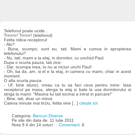
Telefonul poate ucide...
Trrrrrrr! Trrrrrr! (telefonul)
Fetita ridica receptorul:
- Alo?
- Buna, scumpo; sunt eu, tati. Mami e cumva in apropierea
telefonului?
- Nu, tati, mami e la etaj, in dormitor, cu unchiul Paul.
Dupa o scurta pauza, tati zice:
- Dar, scumpa mea, tu nu ai niciun unchi Paul!
- Oh, ba da, am, si el e la etaj, in camera cu mami, chiar in acest
moment.
O alta scurta pauza.
- Uf, bine atunci, vreau ca tu sa faci ceva pentru mine: lasa
receptorul pe masa, alerga la etaj si bate la usa dormitorului si
striga la mami: "Masina lui tati tocmai a intrat in parcare!"
- Bine, tati, doar un minut.
Cateva minute mai tirziu, fetita vine [...]
citește tot
Categoria:
Bancuri Diverse
Pe site din data de: 11 Iulie 2011
Nota 9.4 din 14 voturi : :
Comentarii:
6