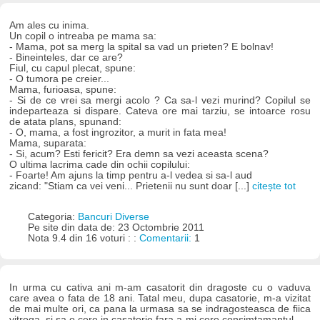
Am ales cu inima.
Un copil o intreaba pe mama sa:
- Mama, pot sa merg la spital sa vad un prieten? E bolnav!
- Bineinteles, dar ce are?
Fiul, cu capul plecat, spune:
- O tumora pe creier...
Mama, furioasa, spune:
- Si de ce vrei sa mergi acolo ? Ca sa-l vezi murind? Copilul se
indeparteaza si dispare. Cateva ore mai tarziu, se intoarce rosu
de atata plans, spunand:
- O, mama, a fost ingrozitor, a murit in fata mea!
Mama, suparata:
- Si, acum? Esti fericit? Era demn sa vezi aceasta scena?
O ultima lacrima cade din ochii copilului:
- Foarte! Am ajuns la timp pentru a-l vedea si sa-l aud
zicand: "Stiam ca vei veni... Prietenii nu sunt doar [...]
citește tot
Categoria:
Bancuri Diverse
Pe site din data de: 23 Octombrie 2011
Nota 9.4 din 16 voturi : :
Comentarii:
1
In urma cu cativa ani m-am casatorit din dragoste cu o vaduva
care avea o fata de 18 ani. Tatal meu, dupa casatorie, m-a vizitat
de mai multe ori, ca pana la urmasa sa se indragosteasca de fiica
vitrega, si sa o cere in casatorie fara a-mi cere consimtamantul.