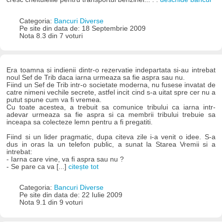
Categoria:
Bancuri Diverse
Pe site din data de: 18 Septembrie 2009
Nota 8.3 din 7 voturi
Era toamna si indienii dintr-o rezervatie indepartata si-au intrebat
noul Sef de Trib daca iarna urmeaza sa fie aspra sau nu.
Fiind un Sef de Trib intr-o societate moderna, nu fusese invatat de
catre nimeni vechile secrete, astfel incit cind s-a uitat spre cer nu a
putut spune cum va fi vremea.
Cu toate acestea, a trebuit sa comunice tribului ca iarna intr-
adevar urmeaza sa fie aspra si ca membrii tribului trebuie sa
inceapa sa colecteze lemn pentru a fi pregatiti.
Fiind si un lider pragmatic, dupa citeva zile i-a venit o idee. S-a
dus in oras la un telefon public, a sunat la Starea Vremii si a
intrebat:
- Iarna care vine, va fi aspra sau nu ?
- Se pare ca va [...]
citește tot
Categoria:
Bancuri Diverse
Pe site din data de: 22 Iulie 2009
Nota 9.1 din 9 voturi