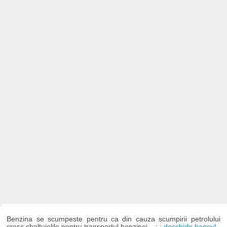
Benzina se scumpeste pentru ca din cauza scumpirii petrolului
cresc cheltuielile pentru transportul benzinei... : :
deschide bancul