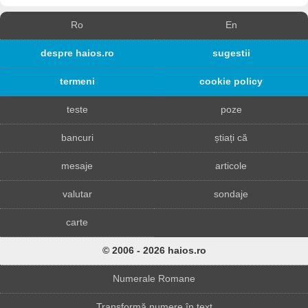
Ro
En
despre haios.ro
sugestii
termeni
cookie policy
teste
poze
bancuri
știați că
mesaje
articole
valutar
sondaje
carte
© 2006 - 2026 haios.ro
Numerale Romane
Transformă numere în text