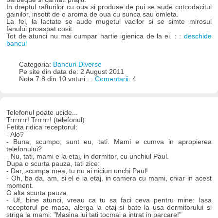
In dreptul rafturilor cu oua si produse de pui se aude cotcodacitul
gainilor, insotit de o aroma de oua cu sunca sau omleta.
La fel, la lactate se aude mugetul vacilor si se simte mirosul
fanului proaspat cosit.
Tot de atunci nu mai cumpar hartie igienica de la ei. : :
deschide
bancul
Categoria:
Bancuri Diverse
Pe site din data de: 2 August 2011
Nota 7.8 din 10 voturi : :
Comentarii:
4
Telefonul poate ucide...
Trrrrrrr! Trrrrrr! (telefonul)
Fetita ridica receptorul:
- Alo?
- Buna, scumpo; sunt eu, tati. Mami e cumva in apropierea
telefonului?
- Nu, tati, mami e la etaj, in dormitor, cu unchiul Paul.
Dupa o scurta pauza, tati zice:
- Dar, scumpa mea, tu nu ai niciun unchi Paul!
- Oh, ba da, am, si el e la etaj, in camera cu mami, chiar in acest
moment.
O alta scurta pauza.
- Uf, bine atunci, vreau ca tu sa faci ceva pentru mine: lasa
receptorul pe masa, alerga la etaj si bate la usa dormitorului si
striga la mami: "Masina lui tati tocmai a intrat in parcare!"