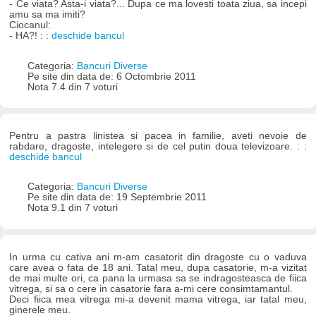
- Ce viata? Asta-i viata?... Dupa ce ma lovesti toata ziua, sa incepi
amu sa ma imiti?
Ciocanul:
- HA?! : :
deschide bancul
Categoria:
Bancuri Diverse
Pe site din data de: 6 Octombrie 2011
Nota 7.4 din 7 voturi
Pentru a pastra linistea si pacea in familie, aveti nevoie de
rabdare, dragoste, intelegere si de cel putin doua televizoare. : :
deschide bancul
Categoria:
Bancuri Diverse
Pe site din data de: 19 Septembrie 2011
Nota 9.1 din 7 voturi
In urma cu cativa ani m-am casatorit din dragoste cu o vaduva
care avea o fata de 18 ani. Tatal meu, dupa casatorie, m-a vizitat
de mai multe ori, ca pana la urmasa sa se indragosteasca de fiica
vitrega, si sa o cere in casatorie fara a-mi cere consimtamantul.
Deci fiica mea vitrega mi-a devenit mama vitrega, iar tatal meu,
ginerele meu.