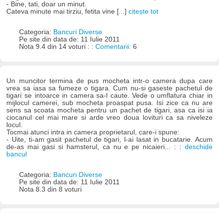
- Bine, tati, doar un minut.
Cateva minute mai tirziu, fetita vine [...]
citește tot
Categoria:
Bancuri Diverse
Pe site din data de: 11 Iulie 2011
Nota 9.4 din 14 voturi : :
Comentarii:
6
Un muncitor termina de pus mocheta intr-o camera dupa care
vrea sa iasa sa fumeze o tigara. Cum nu-si gaseste pachetul de
tigari se intoarce in camera sa-l caute. Vede o umflatura chiar in
mijlocul camerei, sub mocheta proaspat pusa. Isi zice ca nu are
sens sa scoata mocheta pentru un pachet de tigari, asa ca isi ia
ciocanul cel mai mare si arde vreo doua lovituri ca sa niveleze
locul.
Tocmai atunci intra in camera proprietarul, care-i spune:
- Uite, ti-am gasit pachetul de tigari, l-ai lasat in bucatarie. Acum
de-as mai gasi si hamsterul, ca nu e pe nicaieri... : :
deschide
bancul
Categoria:
Bancuri Diverse
Pe site din data de: 11 Iulie 2011
Nota 8.3 din 8 voturi