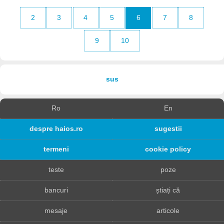
2
3
4
5
6
7
8
9
10
sus
Ro
En
despre haios.ro
sugestii
termeni
cookie policy
teste
poze
bancuri
știați că
mesaje
articole