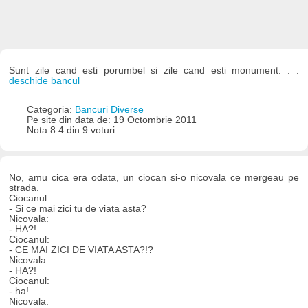
Sunt zile cand esti porumbel si zile cand esti monument. : :
deschide bancul
Categoria:
Bancuri Diverse
Pe site din data de: 19 Octombrie 2011
Nota 8.4 din 9 voturi
No, amu cica era odata, un ciocan si-o nicovala ce mergeau pe
strada.
Ciocanul:
- Si ce mai zici tu de viata asta?
Nicovala:
- HA?!
Ciocanul:
- CE MAI ZICI DE VIATA ASTA?!?
Nicovala:
- HA?!
Ciocanul:
- ha!...
Nicovala: