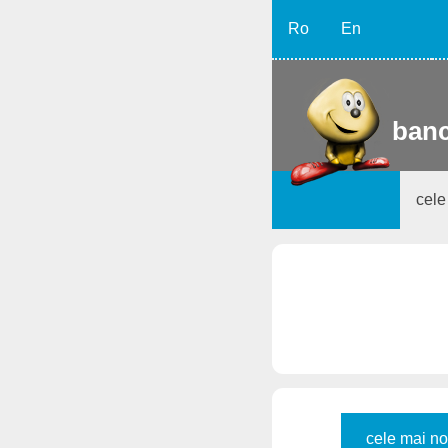
Ro
En
banc
cele
cele mai no