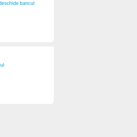
deschide bancul
ul