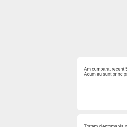
Am cumparat recent 51
Acum eu sunt principalu
Tratam cleptomania pri