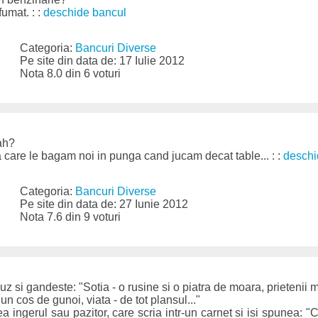
fumat. : :
deschide bancul
Categoria:
Bancuri Diverse
Pe site din data de: 17 Iulie 2012
Nota 8.0 din 6 voturi
sah?
a care le bagam noi in punga cand jucam decat table... : :
deschi
Categoria:
Bancuri Diverse
Pe site din data de: 27 Iunie 2012
Nota 7.6 din 9 voturi
 si gandeste: "Sotia - o rusine si o piatra de moara, prietenii mei
- un cos de gunoi, viata - de tot plansul..."
tea ingerul sau pazitor, care scria intr-un carnet si isi spunea: "C