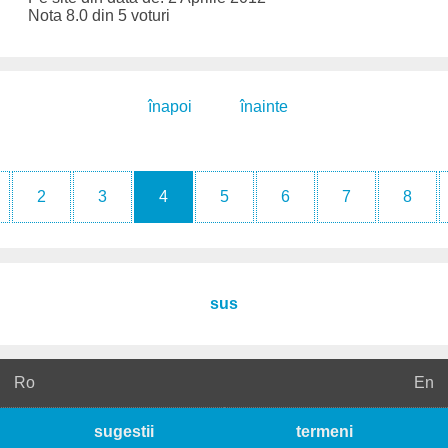
Nota 8.0 din 5 voturi
înapoi
înainte
2
3
4
5
6
7
8
sus
Ro
En
sugestii
termeni