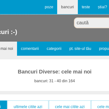
poze
bancuri
teste
știai?
uri :-)
 mai noi
comentarii
categorii
pt. site-ul tău
prop
Bancuri Diverse: cele mai noi
bancuri: 31 - 40 din 164
i
ultimele citite azi
cele mai citite azi
cele m