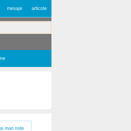
mesaje
articole
une
ai mari note