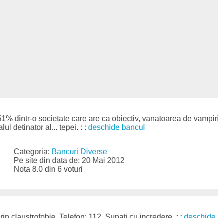
% dintr-o societate care are ca obiectiv, vanatoarea de vampiri
l detinator al... tepei. : :
deschide bancul
Categoria:
Bancuri Diverse
Pe site din data de: 20 Mai 2012
Nota 8.0 din 6 voturi
n claustrofobie. Telefon: 112. Sunati cu incredere. : :
deschide