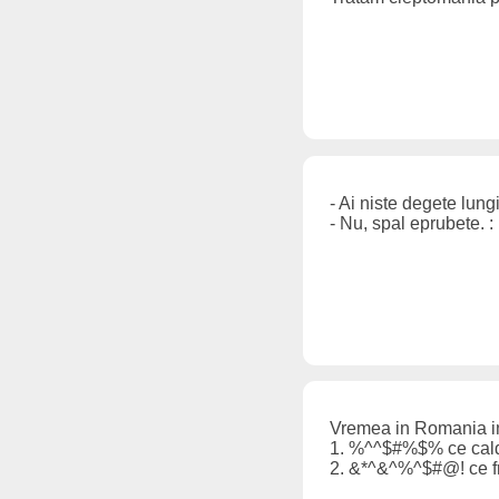
- Ai niste degete lung
- Nu, spal eprubete. :
Vremea in Romania in
1. %^^$#%$% ce cald
2. &*^&^%^$#@! ce fri