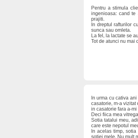
Pentru a stimula cli
ingenioasa: cand te 
prajiti.
In dreptul rafturilor
sunca sau omleta.
La fel, la lactate se 
Tot de atunci nu mai c
In urma cu cativa ani
casatorie, m-a vizitat
in casatorie fara a-m
Deci fiica mea vitreg
Sotia tatalui meu, ad
care este nepotul meu,
In acelas timp, soti
sotiei mele. Nu mult ma