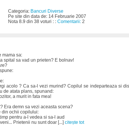
Categoria:
Bancuri Diverse
Pe site din data de: 14 Februarie 2007
Nota 8.9 din 38 voturi : :
Comentarii:
2
pe mama sa:
a spital sa vad un prieten? E bolnav!
are?
 spune:
e:
rgi acolo ? Ca sa-l vezi murind? Copilul se indeparteaza si d
su de atata plans, spunand:
zitor, a murit in fata mea!
cit? Era demn sa vezi aceasta scena?
din ochii copilului:
timp pentru a-l vedea si sa-l aud
eni... Prietenii nu sunt doar [...]
citește tot