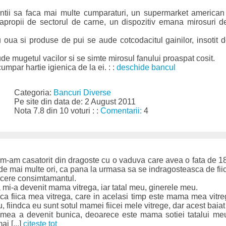
entii sa faca mai multe cumparaturi, un supermarket american 
apropii de sectorul de carne, un dispozitiv emana mirosuri d
 cu oua si produse de pui se aude cotcodacitul gainilor, insoti
aude mugetul vacilor si se simte mirosul fanului proaspat cosit.
umpar hartie igienica de la ei. : :
deschide bancul
Categoria:
Bancuri Diverse
Pe site din data de: 2 August 2011
Nota 7.8 din 10 voturi : :
Comentarii:
4
 m-am casatorit din dragoste cu o vaduva care avea o fata de 1
 de mai multe ori, ca pana la urmasa sa se indragosteasca de fiic
i cere consimtamantul.
a mi-a devenit mama vitrega, iar tatal meu, ginerele meu.
ica fiica mea vitrega, care in acelasi timp este mama mea vitre
 fiindca eu sunt sotul mamei fiicei mele vitrege, dar acest baiat e
a mea a devenit bunica, deoarece este mama sotiei tatalui meu
i [...]
citește tot