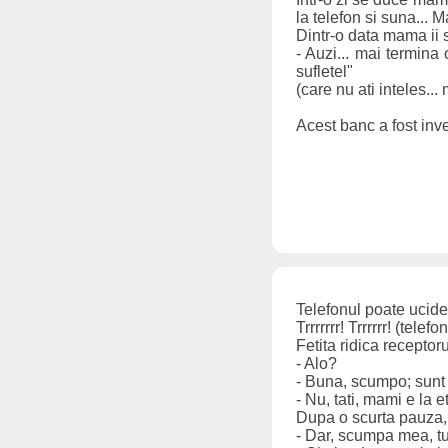
la telefon si suna... 
Dintr-o data mama ii 
- Auzi... mai termina 
sufletel"
(care nu ati inteles...
Acest banc a fost inve
Telefonul poate ucide.
Trrrrrrr! Trrrrrr! (telefo
Fetita ridica receptoru
- Alo?
- Buna, scumpo; sunt 
- Nu, tati, mami e la e
Dupa o scurta pauza, t
- Dar, scumpa mea, tu