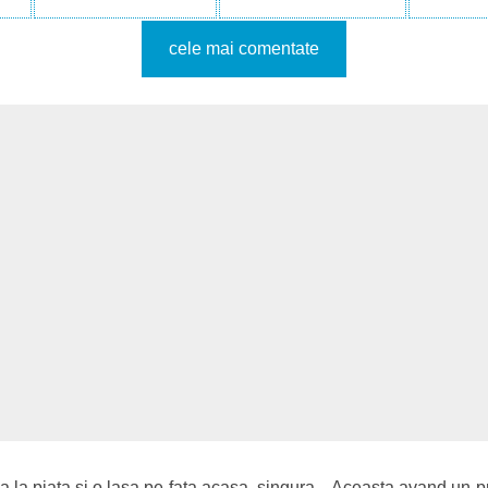
cele mai comentate
a la piata si o lasa pe fata acasa, singura... Aceasta avand un 