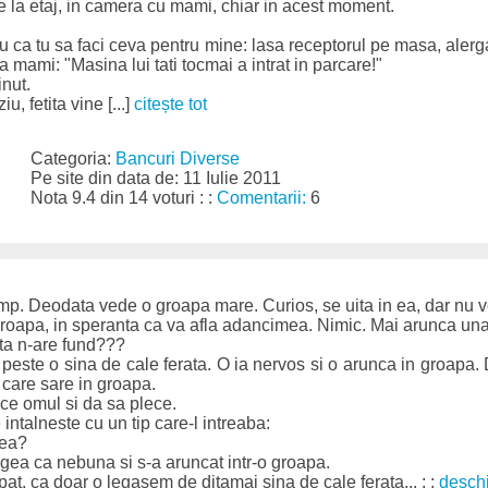
 e la etaj, in camera cu mami, chiar in acest moment.
au ca tu sa faci ceva pentru mine: lasa receptorul pe masa, alerga
la mami: "Masina lui tati tocmai a intrat in parcare!"
inut.
u, fetita vine [...]
citește tot
Categoria:
Bancuri Diverse
Pe site din data de: 11 Iulie 2011
Nota 9.4 din 14 voturi : :
Comentarii:
6
 Deodata vede o groapa mare. Curios, se uita in ea, dar nu ve
 groapa, in speranta ca va afla adancimea. Nimic. Mai arunca una
sta n-are fund???
 peste o sina de cale ferata. O ia nervos si o arunca in groap
 care sare in groapa.
ce omul si da sa plece.
 intalneste cu un tip care-l intreaba:
mea?
ugea ca nebuna si s-a aruncat intr-o groapa.
, ca doar o legasem de ditamai sina de cale ferata... : :
desch