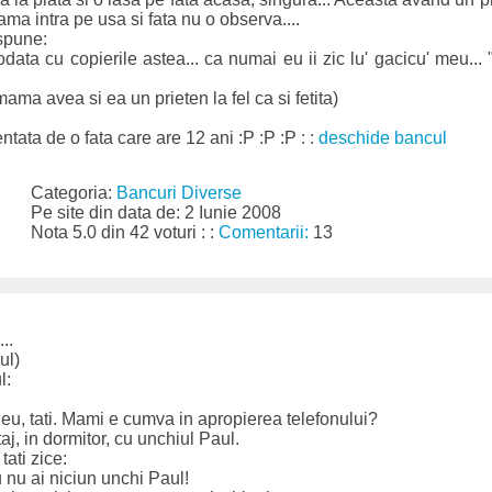
Mama intra pe usa si fata nu o observa....
spune:
odata cu copierile astea... ca numai eu ii zic lu' gacicu' meu...
 mama avea si ea un prieten la fel ca si fetita)
ntata de o fata care are 12 ani :P :P :P : :
deschide bancul
Categoria:
Bancuri Diverse
Pe site din data de: 2 Iunie 2008
Nota 5.0 din 42 voturi : :
Comentarii:
13
..
nul)
l:
eu, tati. Mami e cumva in apropierea telefonului?
taj, in dormitor, cu unchiul Paul.
ati zice:
 nu ai niciun unchi Paul!