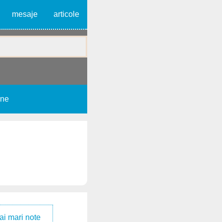
mesaje
articole
une
ai mari note