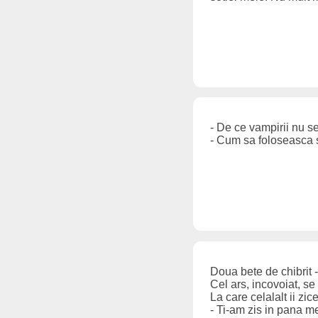
- De ce vampirii nu se
- Cum sa foloseasca s
Doua bete de chibrit - 
Cel ars, incovoiat, se
La care celalalt ii zice
- Ti-am zis in pana me