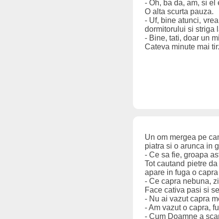
- Oh, ba da, am, si el
O alta scurta pauza.
- Uf, bine atunci, vre
dormitorului si striga 
- Bine, tati, doar un m
Cateva minute mai tirzi
Un om mergea pe camp.
piatra si o arunca in
- Ce sa fie, groapa a
Tot cautand pietre da
apare in fuga o capra
- Ce capra nebuna, zi
Face cativa pasi si se
- Nu ai vazut capra 
- Am vazut o capra, f
- Cum Doamne a scapat