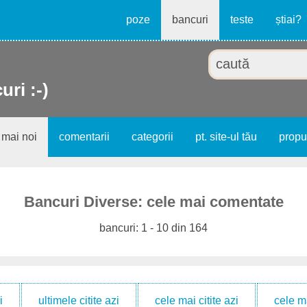
poze
bancuri
teste
știai?
uri :-)
 mai noi
comentarii
categorii
pt. site-ul tău
prop
Bancuri Diverse: cele mai comentate
bancuri: 1 - 10 din 164
i
ultimele citite azi
cele mai citite azi
cele m