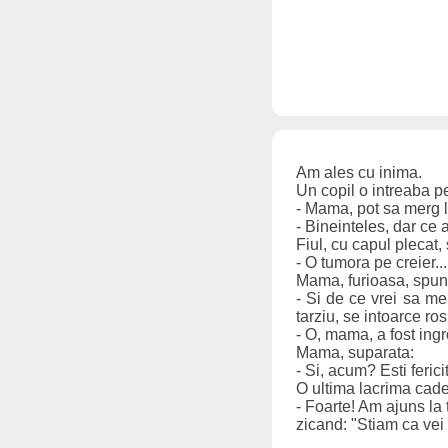
Am ales cu inima.
Un copil o intreaba 
- Mama, pot sa merg l
- Bineinteles, dar ce 
Fiul, cu capul plecat,
- O tumora pe creier...
Mama, furioasa, spun
- Si de ce vrei sa me
tarziu, se intoarce ro
- O, mama, a fost ingro
Mama, suparata:
- Si, acum? Esti feri
O ultima lacrima cade 
- Foarte! Am ajuns la 
zicand: "Stiam ca vei v