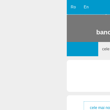
Ro
En
banc
cele
cele mai no