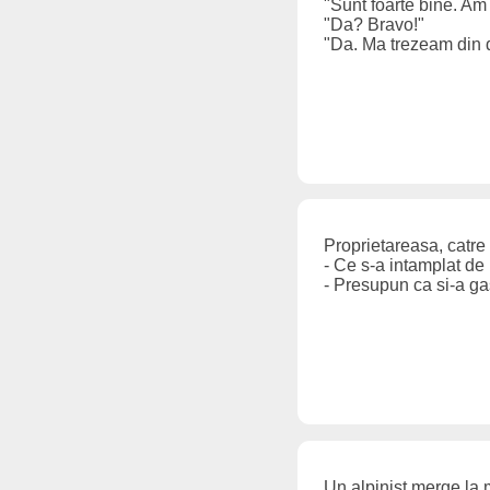
"Sunt foarte bine. Am
"Da? Bravo!"
"Da. Ma trezeam din d
Proprietareasa, catre 
- Ce s-a intamplat de 
- Presupun ca si-a gasi
Un alpinist merge la 