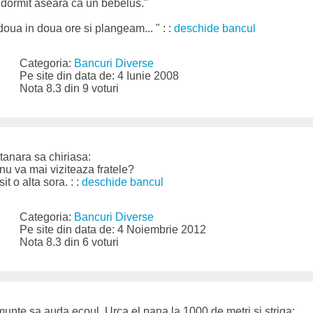
 dormit aseara ca un bebelus."
oua in doua ore si plangeam... " : :
deschide bancul
Categoria:
Bancuri Diverse
Pe site din data de: 4 Iunie 2008
Nota 8.3 din 9 voturi
tanara sa chiriasa:
nu va mai viziteaza fratele?
t o alta sora. : :
deschide bancul
Categoria:
Bancuri Diverse
Pe site din data de: 4 Noiembrie 2012
Nota 8.3 din 6 voturi
munte sa auda ecoul. Urca el pana la 1000 de metri si striga: