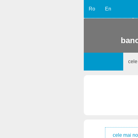
Ro
En
banc
cele
cele mai no