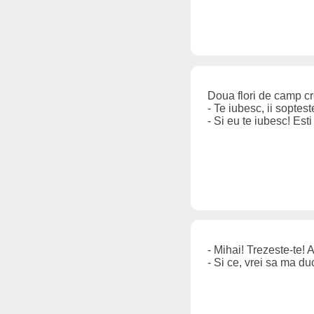
Doua flori de camp cr
- Te iubesc, ii soptest
- Si eu te iubesc! Est
- Mihai! Trezeste-te! A
- Si ce, vrei sa ma du