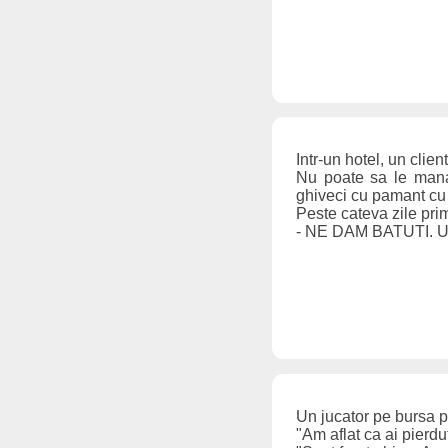
Intr-un hotel, un cli
Nu poate sa le mana
ghiveci cu pamant cu 
Peste cateva zile prim
- NE DAM BATUTI. U
Un jucator pe bursa pi
"Am aflat ca ai pierdu