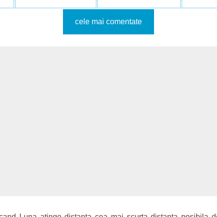
cele mai comentate
cand Luna atinge distanta cea mai scurta distanta posibila 