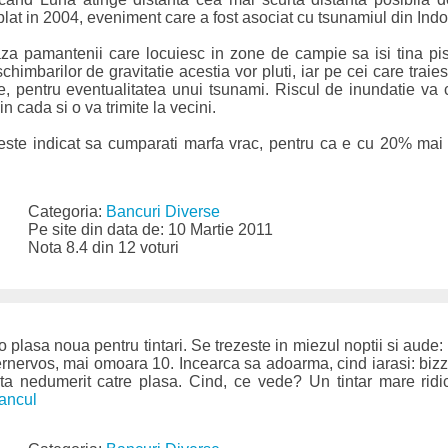
plat in 2004, eveniment care a fost asociat cu tsunamiul din Ind
aza pamantenii care locuiesc in zone de campie sa isi tina pisi
himbarilor de gravitatie acestia vor pluti, iar pe cei care traies
e, pentru eventualitatea unui tsunami. Riscul de inundatie va 
 cada si o va trimite la vecini.
este indicat sa cumparati marfa vrac, pentru ca e cu 20% mai u
Categoria:
Bancuri Diverse
Pe site din data de: 10 Martie 2011
Nota 8.4 din 12 voturi
 plasa noua pentru tintari. Se trezeste in miezul noptii si aude
pernervos, mai omoara 10. Incearca sa adoarma, cind iarasi: bizz
ta nedumerit catre plasa. Cind, ce vede? Un tintar mare ridic
ancul