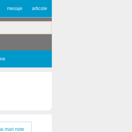
mesaje
articole
une
ai mari note