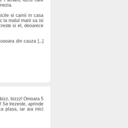
onezia.
cile si cainii in casa
c la malul marii sa isi
creste si el, deoarece
soara din cauza [...]
: bizz, bizzz! Omoara 5
! Se trezeste, aprinde
a plasa, iar aia mici