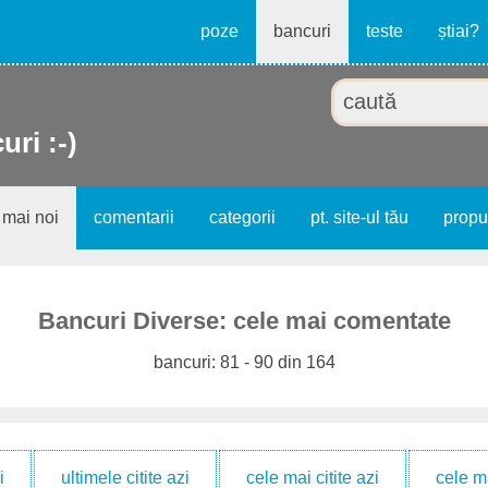
poze
bancuri
teste
știai?
uri :-)
 mai noi
comentarii
categorii
pt. site-ul tău
prop
Bancuri Diverse: cele mai comentate
bancuri: 81 - 90 din 164
i
ultimele citite azi
cele mai citite azi
cele m