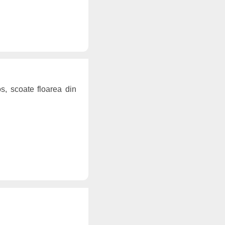
, scoate floarea din
.