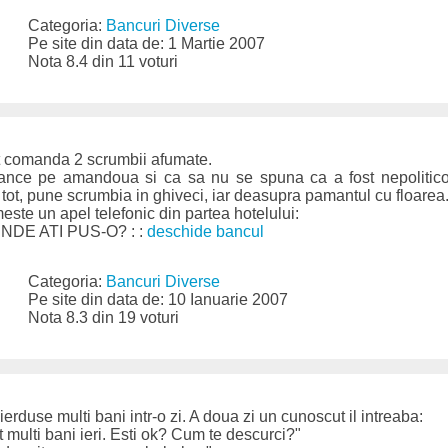
Categoria:
Bancuri Diverse
Pe site din data de: 1 Martie 2007
Nota 8.4 din 11 voturi
ent comanda 2 scrumbii afumate.
nce pe amandoua si ca sa nu se spuna ca a fost nepoliticos
tot, pune scrumbia in ghiveci, iar deasupra pamantul cu floarea
este un apel telefonic din partea hotelului:
NDE ATI PUS-O? : :
deschide bancul
Categoria:
Bancuri Diverse
Pe site din data de: 10 Ianuarie 2007
Nota 8.3 din 19 voturi
erduse multi bani intr-o zi. A doua zi un cunoscut il intreaba:
t multi bani ieri. Esti ok? Cum te descurci?"