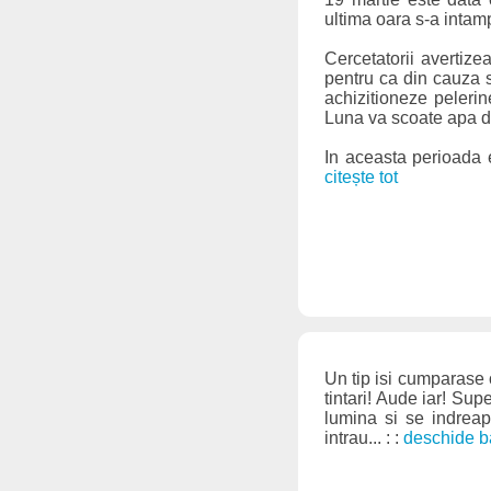
ultima oara s-a intam
Cercetatorii avertize
pentru ca din cauza sc
achizitioneze pelerin
Luna va scoate apa din
In aceasta perioada 
citește tot
Un tip isi cumparase o
tintari! Aude iar! Su
lumina si se indreap
intrau... : :
deschide b