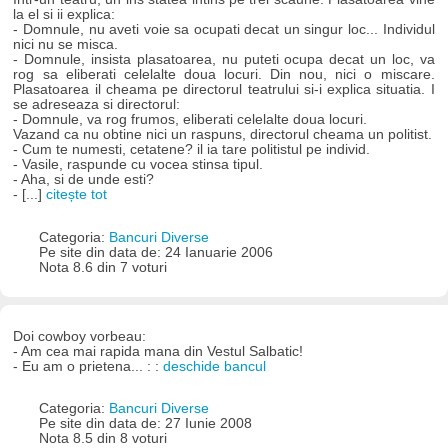
la el si ii explica:
- Domnule, nu aveti voie sa ocupati decat un singur loc... Individul
nici nu se misca.
- Domnule, insista plasatoarea, nu puteti ocupa decat un loc, va
rog sa eliberati celelalte doua locuri. Din nou, nici o miscare.
Plasatoarea il cheama pe directorul teatrului si-i explica situatia. I
se adreseaza si directorul:
- Domnule, va rog frumos, eliberati celelalte doua locuri.
Vazand ca nu obtine nici un raspuns, directorul cheama un politist.
- Cum te numesti, cetatene? il ia tare politistul pe individ.
- Vasile, raspunde cu vocea stinsa tipul.
- Aha, si de unde esti?
- [...]
citește tot
Categoria:
Bancuri Diverse
Pe site din data de: 24 Ianuarie 2006
Nota 8.6 din 7 voturi
Doi cowboy vorbeau:
- Am cea mai rapida mana din Vestul Salbatic!
- Eu am o prietena... : :
deschide bancul
Categoria:
Bancuri Diverse
Pe site din data de: 27 Iunie 2008
Nota 8.5 din 8 voturi