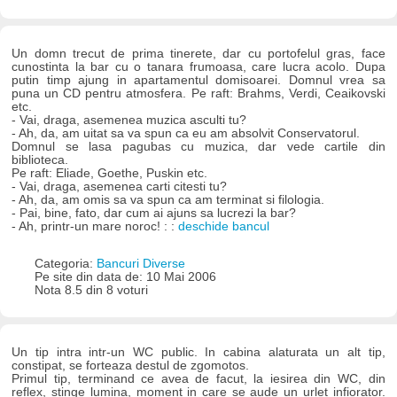
Un domn trecut de prima tinerete, dar cu portofelul gras, face
cunostinta la bar cu o tanara frumoasa, care lucra acolo. Dupa
putin timp ajung in apartamentul domisoarei. Domnul vrea sa
puna un CD pentru atmosfera. Pe raft: Brahms, Verdi, Ceaikovski
etc.
- Vai, draga, asemenea muzica asculti tu?
- Ah, da, am uitat sa va spun ca eu am absolvit Conservatorul.
Domnul se lasa pagubas cu muzica, dar vede cartile din
biblioteca.
Pe raft: Eliade, Goethe, Puskin etc.
- Vai, draga, asemenea carti citesti tu?
- Ah, da, am omis sa va spun ca am terminat si filologia.
- Pai, bine, fato, dar cum ai ajuns sa lucrezi la bar?
- Ah, printr-un mare noroc! : :
deschide bancul
Categoria:
Bancuri Diverse
Pe site din data de: 10 Mai 2006
Nota 8.5 din 8 voturi
Un tip intra intr-un WC public. In cabina alaturata un alt tip,
constipat, se forteaza destul de zgomotos.
Primul tip, terminand ce avea de facut, la iesirea din WC, din
reflex, stinge lumina, moment in care se aude un urlet infiorator.