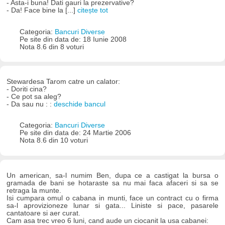
- Asta-i buna! Dati gauri la prezervative?
- Da! Face bine la [...]
citește tot
Categoria:
Bancuri Diverse
Pe site din data de: 18 Iunie 2008
Nota 8.6 din 8 voturi
Stewardesa Tarom catre un calator:
- Doriti cina?
- Ce pot sa aleg?
- Da sau nu : :
deschide bancul
Categoria:
Bancuri Diverse
Pe site din data de: 24 Martie 2006
Nota 8.6 din 10 voturi
Un american, sa-l numim Ben, dupa ce a castigat la bursa o
gramada de bani se hotaraste sa nu mai faca afaceri si sa se
retraga la munte.
Isi cumpara omul o cabana in munti, face un contract cu o firma
sa-l aprovizioneze lunar si gata... Liniste si pace, pasarele
cantatoare si aer curat.
Cam asa trec vreo 6 luni, cand aude un ciocanit la usa cabanei: