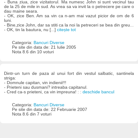
- Buna ziua, zice vizitatorul. Ma numesc John si sunt vecinul tau
de la 25 de mile in sud. As vrea sa va invit la o petrecere pe care o
dau maine seara.
- OK, zice Ben. Am sa vin ca n-am mai vazut picior de om de 6
luni.
- Bine,zice John, dar sa stiti ca la noi la petreceri se bea din greu...
- OK, tin la bautura, nu [...]
citește tot
Categoria:
Bancuri Diverse
Pe site din data de: 21 Iulie 2005
Nota 8.6 din 10 voturi
Dintr-un turn de paza al unui fort din vestul salbatic, santinela
striga:
- Domnule capitan, vin indienii!!!
- Prieteni sau dusmani? intreaba capitanul.
- Cred ca-s prieteni, ca vin impreuna! : :
deschide bancul
Categoria:
Bancuri Diverse
Pe site din data de: 22 Februarie 2007
Nota 8.6 din 7 voturi