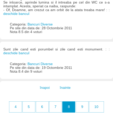
Se intoarce, aprinde lumina si il intreaba pe cel din WC ce s-a
intamplat. Acesta, speriat ca naiba, raspunde:
- Of, Doamne, am crezut ca am orbit de la atata treaba mare! : :
deschide bancul
Categoria:
Bancuri Diverse
Pe site din data de: 28 Octombrie 2011
Nota 8.5 din 4 voturi
Sunt zile cand esti porumbel si zile cand esti monument. : :
deschide bancul
Categoria:
Bancuri Diverse
Pe site din data de: 19 Octombrie 2011
Nota 8.4 din 9 voturi
înapoi
înainte
4
5
6
7
8
9
10