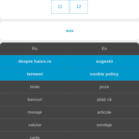
11
12
sus
Ro
En
despre haios.ro
sugestii
termeni
cookie policy
teste
poze
bancuri
știați că
mesaje
articole
valutar
sondaje
carte