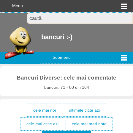
Menu
bancuri :-)
Submenu
Bancuri Diverse: cele mai comentate
bancuri: 71 - 80 din 164
cele mai noi
ultimele citite azi
cele mai citite azi
cele mai mari note