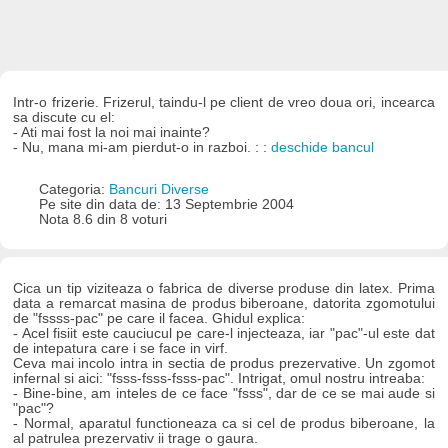
Intr-o frizerie. Frizerul, taindu-l pe client de vreo doua ori, incearca
sa discute cu el:
- Ati mai fost la noi mai inainte?
- Nu, mana mi-am pierdut-o in razboi. : :
deschide bancul
Categoria:
Bancuri Diverse
Pe site din data de: 13 Septembrie 2004
Nota 8.6 din 8 voturi
Cica un tip viziteaza o fabrica de diverse produse din latex. Prima
data a remarcat masina de produs biberoane, datorita zgomotului
de "fssss-pac" pe care il facea. Ghidul explica:
- Acel fisiit este cauciucul pe care-l injecteaza, iar "pac"-ul este dat
de intepatura care i se face in virf.
Ceva mai incolo intra in sectia de produs prezervative. Un zgomot
infernal si aici: "fsss-fsss-fsss-pac". Intrigat, omul nostru intreaba:
- Bine-bine, am inteles de ce face "fsss", dar de ce se mai aude si
"pac"?
- Normal, aparatul functioneaza ca si cel de produs biberoane, la
al patrulea prezervativ ii trage o gaura.