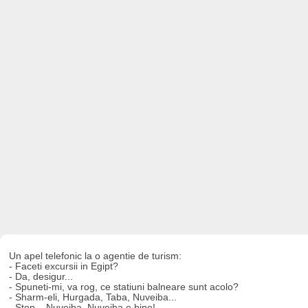
Un apel telefonic la o agentie de turism:
- Faceti excursii in Egipt?
- Da, desigur...
- Spuneti-mi, va rog, ce statiuni balneare sunt acolo?
- Sharm-eli, Hurgada, Taba, Nuveiba...
- Stop... Nuveiba. Nuveiba e bine!