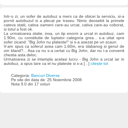
Intr-o zi, un sofer de autobuz a mers ca de obicei la serviciu, si-a
pornit autobuzul si a plecat pe traseu. Nimic deosebit la primele
cateva statii, cativa oameni care-au urcat, cativa care-au coborat,
si totul a fost ok.
La urmatoarea statie, insa, un tip enorm a urcat in autobuz, cam
1.90m, cu constitutie de luptator categoria grea... s-a uitat spre
sofer zicand: "Big John nu plateste!" si s-a asezat pe un scaun.
V-am spus ca soferul avea cam 1,60m, era slabanog si genul de
om bland?... Asa ca nu s-a certat cu Big John, dar nu i-a convenit
chestia asta deloc.
Urmatoarea zi se intampla acelasi lucru - Big John a urcat iar in
autobuz, a spus tare ca el nu plateste si s-a [...]
citește tot
Categoria:
Bancuri Diverse
Pe site din data de: 25 Noiembrie 2008
Nota 9.0 din 17 voturi