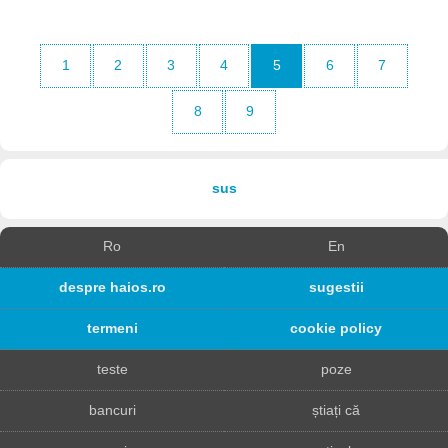
1
2
3
4
5
6
7
8
9
sus
Ro
En
despre haios.ro
sugestii
termeni
cookie policy
teste
poze
bancuri
știați că