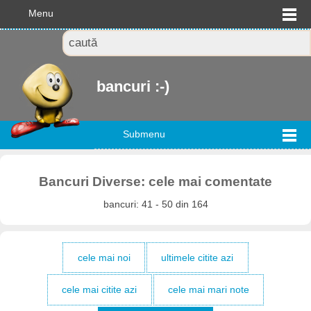
Menu
bancuri :-)
Submenu
Bancuri Diverse: cele mai comentate
bancuri: 41 - 50 din 164
cele mai noi
ultimele citite azi
cele mai citite azi
cele mai mari note