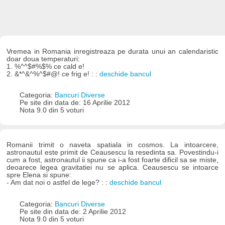
Vremea in Romania inregistreaza pe durata unui an calendaristic
doar doua temperaturi:
1. %^^$#%$% ce cald e!
2. &*^&^%^$#@! ce frig e! : :
deschide bancul
Categoria:
Bancuri Diverse
Pe site din data de: 16 Aprilie 2012
Nota 9.0 din 5 voturi
Romanii trimit o naveta spatiala in cosmos. La intoarcere,
astronautul este primit de Ceausescu la resedinta sa. Povestindu-i
cum a fost, astronautul ii spune ca i-a fost foarte dificil sa se miste,
deoarece legea gravitatiei nu se aplica. Ceausescu se intoarce
spre Elena si spune:
- Am dat noi o astfel de lege? : :
deschide bancul
Categoria:
Bancuri Diverse
Pe site din data de: 2 Aprilie 2012
Nota 9.0 din 5 voturi