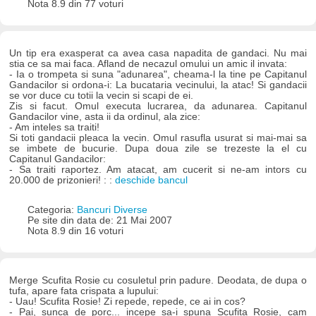
Nota 8.9 din 77 voturi
Un tip era exasperat ca avea casa napadita de gandaci. Nu mai
stia ce sa mai faca. Afland de necazul omului un amic il invata:
- Ia o trompeta si suna "adunarea", cheama-l la tine pe Capitanul
Gandacilor si ordona-i: La bucataria vecinului, la atac! Si gandacii
se vor duce cu totii la vecin si scapi de ei.
Zis si facut. Omul executa lucrarea, da adunarea. Capitanul
Gandacilor vine, asta ii da ordinul, ala zice:
- Am inteles sa traiti!
Si toti gandacii pleaca la vecin. Omul rasufla usurat si mai-mai sa
se imbete de bucurie. Dupa doua zile se trezeste la el cu
Capitanul Gandacilor:
- Sa traiti raportez. Am atacat, am cucerit si ne-am intors cu
20.000 de prizonieri! : :
deschide bancul
Categoria:
Bancuri Diverse
Pe site din data de: 21 Mai 2007
Nota 8.9 din 16 voturi
Merge Scufita Rosie cu cosuletul prin padure. Deodata, de dupa o
tufa, apare fata crispata a lupului:
- Uau! Scufita Rosie! Zi repede, repede, ce ai in cos?
- Pai, sunca de porc... incepe sa-i spuna Scufita Rosie, cam