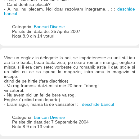
- Cand doriti sa plecati?
- A, nu, nu plecam. Noi doar rezolvam integrame... : :
deschide
bancul
Categoria:
Bancuri Diverse
Pe site din data de: 25 Aprilie 2007
Nota 8.9 din 14 voturi
Vine un englez in delegatie la noi, se imprieteneste cu unii si-l iau
aia la o bauta; beau toata ziua; pe seara romanii manga, englezu
misca si ii era cam sete; vorbeste cu romanii; astia ii dau sticle si
un bilet cu ce sa spuna la magazin; intra omu in magazin si
incepe:
citind de pe hirtie (fara diacritice)
- Va rog frumosz datzi-mi si mie 20 bere Toborg!
vinzatorul:
- Nu avem nici un fel de bere va rog.
Englezu' (citind mai departe):
- Eram sigur, mama ta de vanszator! : :
deschide bancul
Categoria:
Bancuri Diverse
Pe site din data de: 7 Septembrie 2004
Nota 8.9 din 13 voturi