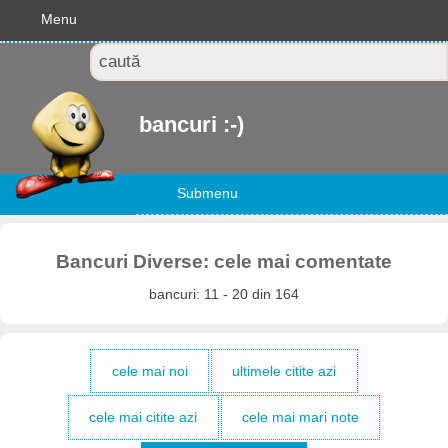
Menu
bancuri :-)
Submenu
Bancuri Diverse: cele mai comentate
bancuri: 11 - 20 din 164
cele mai noi
ultimele citite azi
cele mai citite azi
cele mai mari note