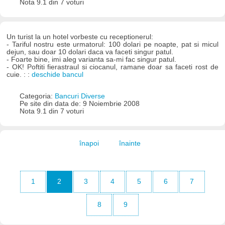
Nota 9.1 din 7 voturi
Un turist la un hotel vorbeste cu receptionerul:
- Tariful nostru este urmatorul: 100 dolari pe noapte, pat si micul
dejun, sau doar 10 dolari daca va faceti singur patul.
- Foarte bine, imi aleg varianta sa-mi fac singur patul.
- OK! Poftiti fierastraul si ciocanul, ramane doar sa faceti rost de
cuie. : :
deschide bancul
Categoria:
Bancuri Diverse
Pe site din data de: 9 Noiembrie 2008
Nota 9.1 din 7 voturi
înapoi
înainte
1
2
3
4
5
6
7
8
9