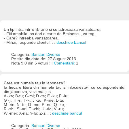
Un tip intra intr-o librarie si se adreseaza vanzatoarei:
- Fiti amabila, as dori o carte de Eminescu, va rog.
- Care? intreaba vanzatoarea.
- Mihai, raspunde clientul. : :
deschide bancul
Categoria:
Bancuri Diverse
Pe site din data de: 27 August 2013
Nota 9.0 din 5 voturi : :
Comentarii:
1
Care est numele tau in japoneza?
Ia fiecare litera din numele tau si inlocuieste-l cu corespondentul
din japoneza, vezi mai jos:
A -ka; B-tu; C-mi; D -te; E -ku; F -lu;
G -ji; H -ri; I -ki; J -zu; K-me; L-ta;
M -rin; N -to; O -mo; P -no; Q -ke;
R -shi; S -ari; T -chi; U -do; V -ru;
W -mei; X-na; Y-fu; Z-zi : :
deschide bancul
Categoria:
Bancuri Diverse