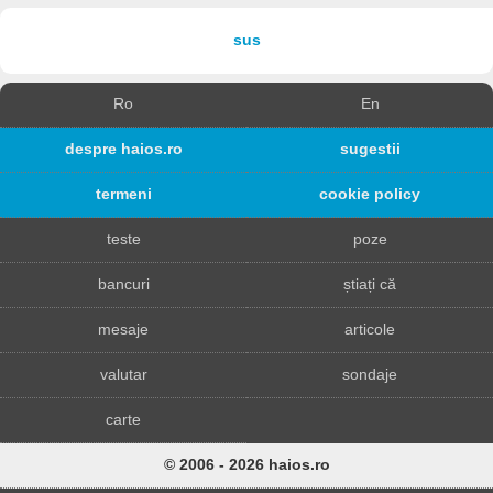
sus
Ro
En
despre haios.ro
sugestii
termeni
cookie policy
teste
poze
bancuri
știați că
mesaje
articole
valutar
sondaje
carte
© 2006 - 2026 haios.ro