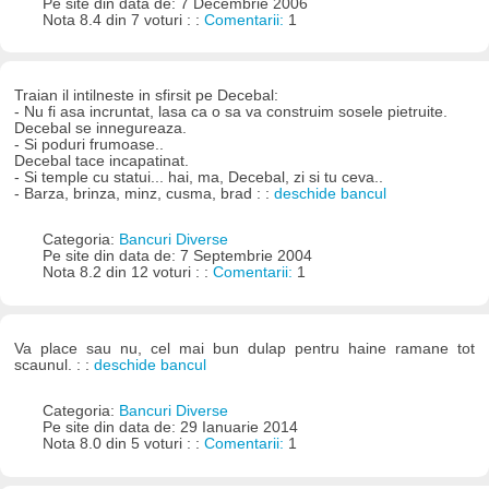
Pe site din data de: 7 Decembrie 2006
Nota 8.4 din 7 voturi : :
Comentarii:
1
Traian il intilneste in sfirsit pe Decebal:
- Nu fi asa incruntat, lasa ca o sa va construim sosele pietruite.
Decebal se innegureaza.
- Si poduri frumoase..
Decebal tace incapatinat.
- Si temple cu statui... hai, ma, Decebal, zi si tu ceva..
- Barza, brinza, minz, cusma, brad : :
deschide bancul
Categoria:
Bancuri Diverse
Pe site din data de: 7 Septembrie 2004
Nota 8.2 din 12 voturi : :
Comentarii:
1
Va place sau nu, cel mai bun dulap pentru haine ramane tot
scaunul. : :
deschide bancul
Categoria:
Bancuri Diverse
Pe site din data de: 29 Ianuarie 2014
Nota 8.0 din 5 voturi : :
Comentarii:
1