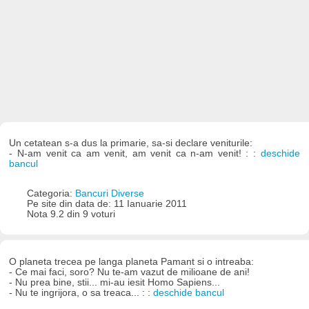
Un cetatean s-a dus la primarie, sa-si declare veniturile:
- N-am venit ca am venit, am venit ca n-am venit! : :
deschide
bancul
Categoria:
Bancuri Diverse
Pe site din data de: 11 Ianuarie 2011
Nota 9.2 din 9 voturi
O planeta trecea pe langa planeta Pamant si o intreaba:
- Ce mai faci, soro? Nu te-am vazut de milioane de ani!
- Nu prea bine, stii... mi-au iesit Homo Sapiens...
- Nu te ingrijora, o sa treaca... : :
deschide bancul