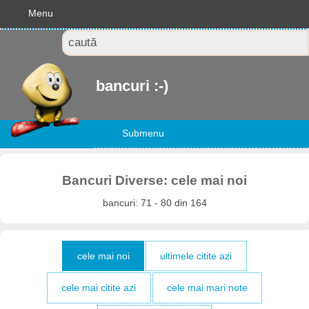
Menu
bancuri :-)
Submenu
Bancuri Diverse: cele mai noi
bancuri: 71 - 80 din 164
cele mai noi
ultimele citite azi
cele mai citite azi
cele mai mari note