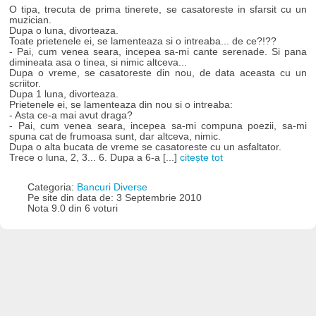
O tipa, trecuta de prima tinerete, se casatoreste in sfarsit cu un
muzician.
Dupa o luna, divorteaza.
Toate prietenele ei, se lamenteaza si o intreaba... de ce?!??
- Pai, cum venea seara, incepea sa-mi cante serenade. Si pana
dimineata asa o tinea, si nimic altceva...
Dupa o vreme, se casatoreste din nou, de data aceasta cu un
scriitor.
Dupa 1 luna, divorteaza.
Prietenele ei, se lamenteaza din nou si o intreaba:
- Asta ce-a mai avut draga?
- Pai, cum venea seara, incepea sa-mi compuna poezii, sa-mi
spuna cat de frumoasa sunt, dar altceva, nimic.
Dupa o alta bucata de vreme se casatoreste cu un asfaltator.
Trece o luna, 2, 3... 6. Dupa a 6-a [...]
citește tot
Categoria:
Bancuri Diverse
Pe site din data de: 3 Septembrie 2010
Nota 9.0 din 6 voturi