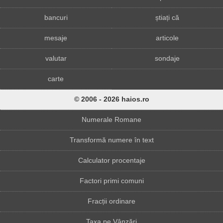
bancuri
știați că
mesaje
articole
valutar
sondaje
carte
© 2006 - 2026 haios.ro
Numerale Romane
Transformă numere în text
Calculator procentaje
Factori primi comuni
Fracții ordinare
Taxa pe Vânzări