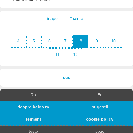
înapoi
înainte
4
5
6
7
8
9
10
11
12
sus
Ro
En
despre haios.ro
sugestii
termeni
cookie policy
teste
poze