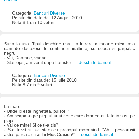
Categoria:
Bancuri Diverse
Pe site din data de: 12 August 2010
Nota 8.1 din 10 voturi
Suna la usa. Tipul deschide usa. La intrare o moarte mica, asa
cam de douazeci de centimetri inaltime, cu coasa si parpalac
negru.
- Vai, Doamne, vaaaai!
- Stai lejer, am venit dupa hamster! : :
deschide bancul
Categoria:
Bancuri Diverse
Pe site din data de: 15 Iulie 2010
Nota 8.7 din 9 voturi
La mare:
- Unde iti este inghetata, puisor ?
- Am scapat-o pe pieptul unui nene care dormea cu fata in sus, pe
plaja.
- Vai de mine! Si ce ti-a zis?
- S-a trezit si s-a sters cu prosopul mormaind: "Ah... pescarusii
astia, parca ar fi ai lui Mos Craciun!" : :
deschide bancul