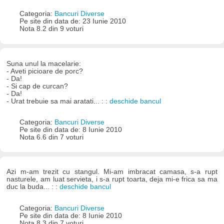
Categoria:
Bancuri Diverse
Pe site din data de: 23 Iunie 2010
Nota 8.2 din 9 voturi
Suna unul la macelarie:
- Aveti picioare de porc?
- Da!
- Si cap de curcan?
- Da!
- Urat trebuie sa mai aratati... : :
deschide bancul
Categoria:
Bancuri Diverse
Pe site din data de: 8 Iunie 2010
Nota 6.6 din 7 voturi
Azi m-am trezit cu stangul. Mi-am imbracat camasa, s-a rupt
nasturele, am luat servieta, i s-a rupt toarta, deja mi-e frica sa ma
duc la buda... : :
deschide bancul
Categoria:
Bancuri Diverse
Pe site din data de: 8 Iunie 2010
Nota 8.3 din 7 voturi