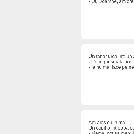
- Of, Doamne, am crez
Un tanar urca intr-un
- Ce inghesuiala, ingr
- Ia nu mai face pe neb
Am ales cu inima.
Un copil o intreaba 
- Mama, pot sa merg l