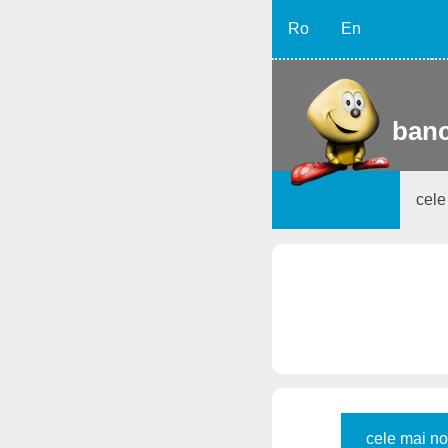
Ro
En
banc
cele
cele mai no