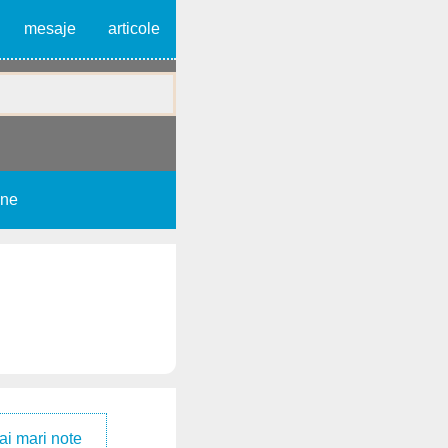
mesaje
articole
une
ai mari note