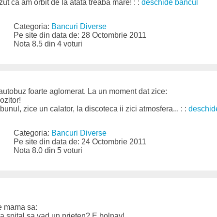
ut ca am orbit de la atata treaba mare! : :
deschide bancul
Categoria:
Bancuri Diverse
Pe site din data de: 28 Octombrie 2011
Nota 8.5 din 4 voturi
 autobuz foarte aglomerat. La un moment dat zice:
ozitor!
unul, zice un calator, la discoteca ii zici atmosfera... : :
deschid
Categoria:
Bancuri Diverse
Pe site din data de: 24 Octombrie 2011
Nota 8.0 din 5 voturi
pe mama sa:
a spital sa vad un prieten? E bolnav!