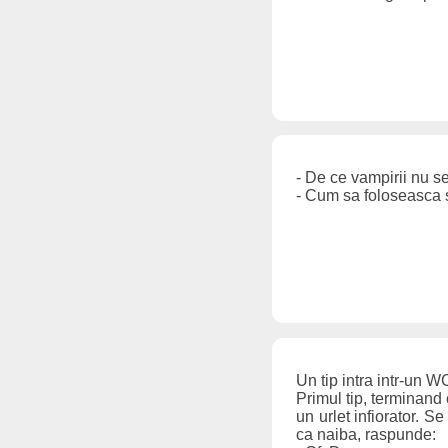
- De ce vampirii nu se
- Cum sa foloseasca s
Un tip intra intr-un W
Primul tip, terminand
un urlet infiorator. S
ca naiba, raspunde: