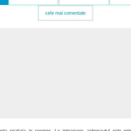
cele mai comentate
veta spatiala in cosmos. La intoarcere, astronautul este pr