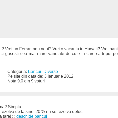
el? Vrei un Ferrari nou nout? Vrei o vacanta in Hawaii? Vrei ban
ici gasesti cea mai mare varietate de cuie in care sa-ti pui pof
Categoria:
Bancuri Diverse
Pe site din data de: 3 Ianuarie 2012
Nota 9.0 din 9 voturi
ma? Simplu...
ezolva de la sine, 20 % nu se rezolva deloc.
 tare! : :
deschide bancul