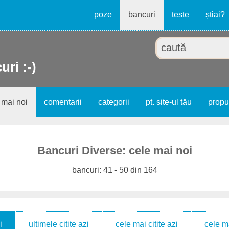
poze
bancuri
teste
știai?
uri :-)
 mai noi
comentarii
categorii
pt. site-ul tău
prop
Bancuri Diverse: cele mai noi
bancuri: 41 - 50 din 164
i
ultimele citite azi
cele mai citite azi
cele m