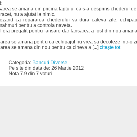
d:
sarea se amana din pricina faptului ca s-a desprins chederul de
racet, nu a ajutat la nimic.
rezand ca repararea chederului va dura cateva zile, echipaj
 mahmuri pentru a controla naveta.
ul era pregatit pentru lansare dar lansarea a fost din nou aman
sarea se amana pentru ca echipajul nu vrea sa decoleze intr-o zi
sarea se amana din nou pentru ca cineva a [...]
citește tot
Categoria:
Bancuri Diverse
Pe site din data de: 26 Martie 2012
Nota 7.9 din 7 voturi