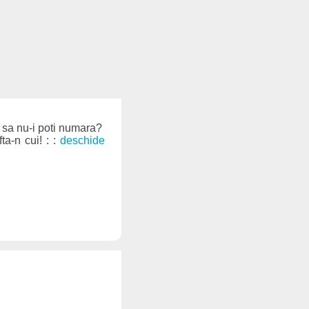
i sa nu-i poti numara?
ta-n cui! : :
deschide