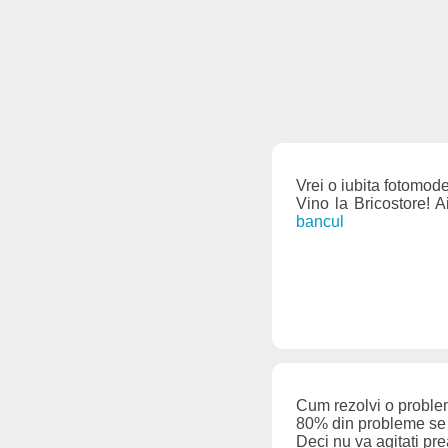
Vrei o iubita fotomod
Vino la Bricostore! A
bancul
Cum rezolvi o proble
80% din probleme se r
Deci nu va agitati prea