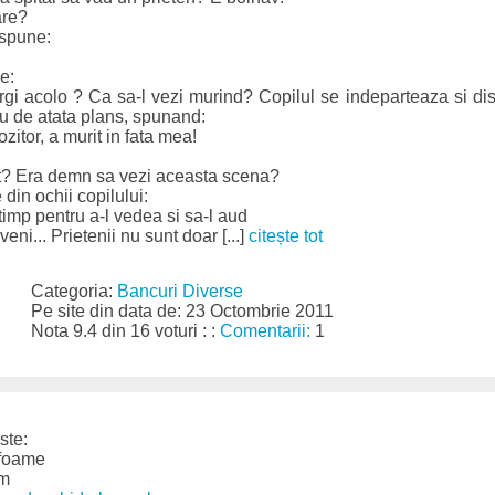
are?
 spune:
e:
rgi acolo ? Ca sa-l vezi murind? Copilul se indeparteaza si d
su de atata plans, spunand:
zitor, a murit in fata mea!
cit? Era demn sa vezi aceasta scena?
din ochii copilului:
timp pentru a-l vedea si sa-l aud
eni... Prietenii nu sunt doar [...]
citește tot
Categoria:
Bancuri Diverse
Pe site din data de: 23 Octombrie 2011
Nota 9.4 din 16 voturi : :
Comentarii:
1
ste:
 foame
am