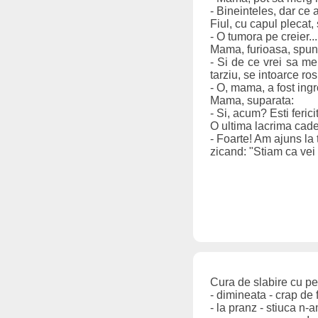
- Bineinteles, dar ce 
Fiul, cu capul plecat,
- O tumora pe creier...
Mama, furioasa, spun
- Si de ce vrei sa me
tarziu, se intoarce ro
- O, mama, a fost ingro
Mama, suparata:
- Si, acum? Esti feri
O ultima lacrima cade 
- Foarte! Am ajuns la 
zicand: "Stiam ca vei v
Cura de slabire cu pe
- dimineata - crap de
- la pranz - stiuca n-