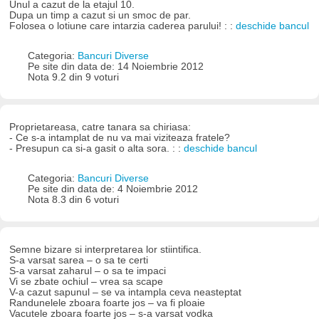
Unul a cazut de la etajul 10.
Dupa un timp a cazut si un smoc de par.
Folosea o lotiune care intarzia caderea parului! : :
deschide bancul
Categoria:
Bancuri Diverse
Pe site din data de: 14 Noiembrie 2012
Nota 9.2 din 9 voturi
Proprietareasa, catre tanara sa chiriasa:
- Ce s-a intamplat de nu va mai viziteaza fratele?
- Presupun ca si-a gasit o alta sora. : :
deschide bancul
Categoria:
Bancuri Diverse
Pe site din data de: 4 Noiembrie 2012
Nota 8.3 din 6 voturi
Semne bizare si interpretarea lor stiintifica.
S-a varsat sarea – o sa te certi
S-a varsat zaharul – o sa te impaci
Vi se zbate ochiul – vrea sa scape
V-a cazut sapunul – se va intampla ceva neasteptat
Randunelele zboara foarte jos – va fi ploaie
Vacutele zboara foarte jos – s-a varsat vodka