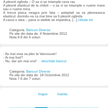
A plesnit oglinda – O sa vi se intample ceva rau
A plesnit elasticul de la chiloti – o sa vi se intample o rusine mare
sau o rusine mica
A trecut pisica neagra prin fata – asteptati sa va plesneasca
elasticul, dorindu-va ca mai bine sa fi plesnit oglinda
A cazut o stea – pana si stelele se impiedica, [...]
citește tot
Categoria:
Bancuri Diverse
Pe site din data de: 4 Noiembrie 2012
Nota 8.8 din 6 voturi
- As mai vrea sa plec la Vancouver!
- Ai mai fost?
- Nu, dar am mai vrut! : :
deschide bancul
Categoria:
Bancuri Diverse
Pe site din data de: 18 Octombrie 2012
Nota 7.6 din 7 voturi
înapoi
înainte