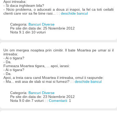
Apoi intreaba:
- Si daca inghiteam bila?
- Nicio problema, o aduceati a doua zi inapoi, la fel ca toti ceilalti
clienti care vor sa fie bine rasi... : :
deschide bancul
Categoria:
Bancuri Diverse
Pe site din data de: 25 Noiembrie 2012
Nota 9.1 din 10 voturi
Un om mergea noaptea prin cimitir. Il bate Moartea pe umar si il
intreaba:
- Ai o tigara?
- Da.
Fumeaza Moartea tigara, ... apoi, iarasi:
- Ai o tigara?
- Da.
Apoi, a treia oara cand Moartea il intreaba, omul ii raspunde:
- Ma... esti asa de slab si mai si fumezi? : :
deschide bancul
Categoria:
Bancuri Diverse
Pe site din data de: 23 Noiembrie 2012
Nota 9.0 din 7 voturi : :
Comentarii:
1