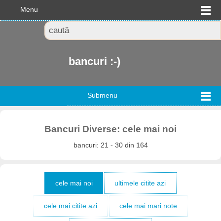
Menu
bancuri :-)
Submenu
Bancuri Diverse: cele mai noi
bancuri: 21 - 30 din 164
cele mai noi
ultimele citite azi
cele mai citite azi
cele mai mari note