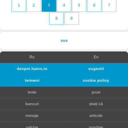
1
2
3
4
5
6
7
8
9
sus
Ro
En
despre haios.ro
sugestii
termeni
cookie policy
teste
poze
bancuri
știați că
mesaje
articole
valutar
sondaje