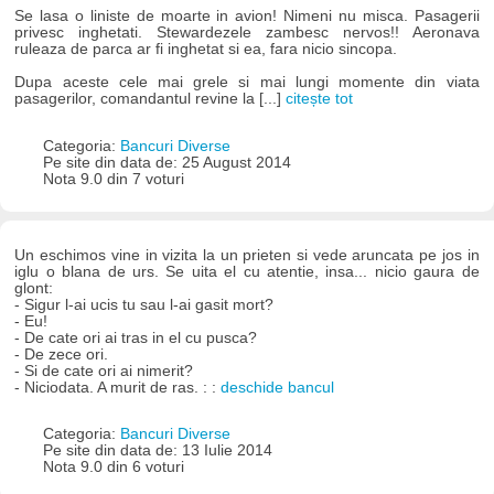
Se lasa o liniste de moarte in avion! Nimeni nu misca. Pasagerii
privesc inghetati. Stewardezele zambesc nervos!! Aeronava
ruleaza de parca ar fi inghetat si ea, fara nicio sincopa.
Dupa aceste cele mai grele si mai lungi momente din viata
pasagerilor, comandantul revine la [...]
citește tot
Categoria:
Bancuri Diverse
Pe site din data de: 25 August 2014
Nota 9.0 din 7 voturi
Un eschimos vine in vizita la un prieten si vede aruncata pe jos in
iglu o blana de urs. Se uita el cu atentie, insa... nicio gaura de
glont:
- Sigur l-ai ucis tu sau l-ai gasit mort?
- Eu!
- De cate ori ai tras in el cu pusca?
- De zece ori.
- Si de cate ori ai nimerit?
- Niciodata. A murit de ras. : :
deschide bancul
Categoria:
Bancuri Diverse
Pe site din data de: 13 Iulie 2014
Nota 9.0 din 6 voturi