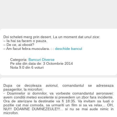
Doi scheleti merg prin desert. La un moment dat unul zice:
– Ia hai sa facem o pauza.
– De ce, ai obosit?
– Am facut febra musculara. : :
deschide bancul
Categoria:
Bancuri Diverse
Pe site din data de: 3 Octombrie 2014
Nota 9.0 din 6 voturi
Dupa ce decoleaza avionul, comandantul se adreseaza
pasagerilor, la microfon:
- Doamnelor si domnilor, va vorbeste comandantul aeronavei:
avem conditii meteo excelente si prevedem un zbor fara incidente.
Ora de aterizare la destinatie va fi 18:35. Va invitam sa luati o
pozitie cat mai comoda, sa urmariti un film si sa va relax... OH,
NU!!! DOAMNE DUMNEZEULE!!!... si nu se mai aude nimic in
microfon.