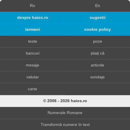
Ro
En
despre haios.ro
sugestii
termeni
cookie policy
teste
poze
bancuri
știați că
mesaje
articole
valutar
sondaje
carte
© 2006 - 2026 haios.ro
Numerale Romane
Transformă numere în text