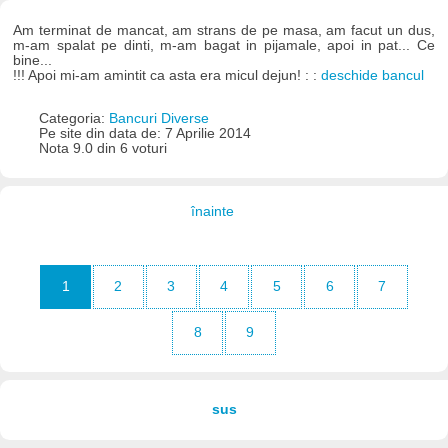
Am terminat de mancat, am strans de pe masa, am facut un dus,
m-am spalat pe dinti, m-am bagat in pijamale, apoi in pat... Ce
bine...
!!! Apoi mi-am amintit ca asta era micul dejun! : :
deschide bancul
Categoria:
Bancuri Diverse
Pe site din data de: 7 Aprilie 2014
Nota 9.0 din 6 voturi
înainte
1
2
3
4
5
6
7
8
9
sus