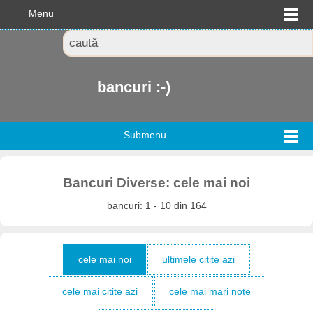
Menu
bancuri :-)
Submenu
Bancuri Diverse: cele mai noi
bancuri: 1 - 10 din 164
cele mai noi
ultimele citite azi
cele mai citite azi
cele mai mari note