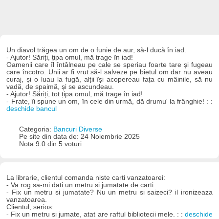
Un diavol trăgea un om de o funie de aur, să-l ducă în iad.
- Ajutor! Săriți, țipa omul, mă trage în iad!
Oamenii care îl întâlneau pe cale se speriau foarte tare și fugeau
care încotro. Unii ar fi vrut să-l salveze pe bietul om dar nu aveau
curaj, și o luau la fugă, alții își acopereau fața cu mâinile, să nu
vadă, de spaimă, și se ascundeau.
- Ajutor! Săriți, tot țipa omul, mă trage în iad!
- Frate, îi spune un om, în cele din urmă, dă drumu' la frânghie! : :
deschide bancul
Categoria:
Bancuri Diverse
Pe site din data de: 24 Noiembrie 2025
Nota 9.0 din 5 voturi
La librarie, clientul comanda niste carti vanzatoarei:
- Va rog sa-mi dati un metru si jumatate de carti.
- Fix un metru si jumatate? Nu un metru si saizeci? il ironizeaza
vanzatoarea.
Clientul, serios:
- Fix un metru si jumate, atat are raftul bibliotecii mele. : :
deschide