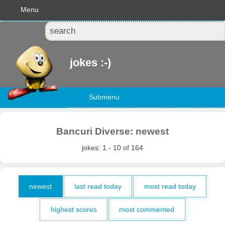
Menu
jokes :-)
Submenu
Bancuri Diverse: newest
jokes: 1 - 10 of 164
newest
last read today
most read today
highest scores
most commented