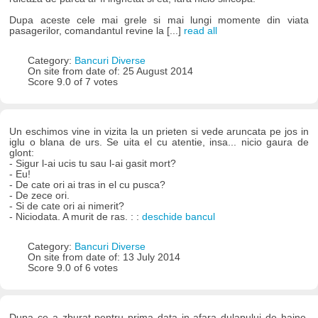
Dupa aceste cele mai grele si mai lungi momente din viata
pasagerilor, comandantul revine la [...]
read all
Category:
Bancuri Diverse
On site from date of: 25 August 2014
Score 9.0 of 7 votes
Un eschimos vine in vizita la un prieten si vede aruncata pe jos in
iglu o blana de urs. Se uita el cu atentie, insa... nicio gaura de
glont:
- Sigur l-ai ucis tu sau l-ai gasit mort?
- Eu!
- De cate ori ai tras in el cu pusca?
- De zece ori.
- Si de cate ori ai nimerit?
- Niciodata. A murit de ras. : :
deschide bancul
Category:
Bancuri Diverse
On site from date of: 13 July 2014
Score 9.0 of 6 votes
Dupa ce a zburat pentru prima data in afara dulapului de haine,