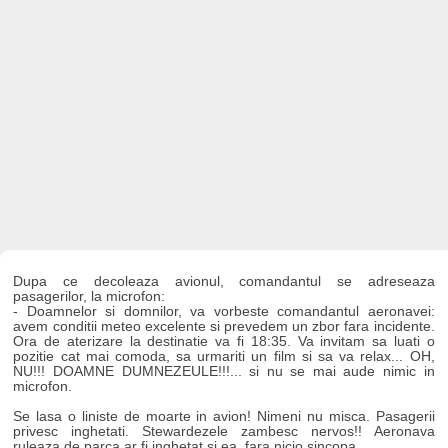
Dupa ce decoleaza avionul, comandantul se adreseaza
pasagerilor, la microfon:
- Doamnelor si domnilor, va vorbeste comandantul aeronavei:
avem conditii meteo excelente si prevedem un zbor fara incidente.
Ora de aterizare la destinatie va fi 18:35. Va invitam sa luati o
pozitie cat mai comoda, sa urmariti un film si sa va relax... OH,
NU!!! DOAMNE DUMNEZEULE!!!... si nu se mai aude nimic in
microfon.
Se lasa o liniste de moarte in avion! Nimeni nu misca. Pasagerii
privesc inghetati. Stewardezele zambesc nervos!! Aeronava
ruleaza de parca ar fi inghetat si ea, fara nicio sincopa.