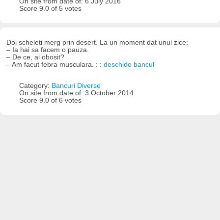
On site from date of: 6 July 2016
Score 9.0 of 5 votes
Doi scheleti merg prin desert. La un moment dat unul zice:
– Ia hai sa facem o pauza.
– De ce, ai obosit?
– Am facut febra musculara. : :
deschide bancul
Category:
Bancuri Diverse
On site from date of: 3 October 2014
Score 9.0 of 6 votes