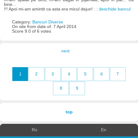
bine...
!!! Apoi mi-am amintit ca asta era micul dejun! : :
deschide bancul
Category:
Bancuri Diverse
On site from date of: 7 April 2014
Score 9.0 of 6 votes
next
1
2
3
4
5
6
7
8
9
top
Ro
En