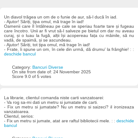
Un diavol trăgea un om de o funie de aur, să-l ducă în iad.
- Ajutor! Săriți, țipa omul, mă trage în iad!
Oamenii care îl întâlneau pe cale se speriau foarte tare și fugeau
care încotro. Unii ar fi vrut să-l salveze pe bietul om dar nu aveau
curaj, și o luau la fugă, alții își acopereau fața cu mâinile, să nu
vadă, de spaimă, și se ascundeau.
- Ajutor! Săriți, tot țipa omul, mă trage în iad!
- Frate, îi spune un om, în cele din urmă, dă drumu' la frânghie! : :
deschide bancul
Category:
Bancuri Diverse
On site from date of: 24 November 2025
Score 9.0 of 5 votes
La librarie, clientul comanda niste carti vanzatoarei:
- Va rog sa-mi dati un metru si jumatate de carti.
- Fix un metru si jumatate? Nu un metru si saizeci? il ironizeaza
vanzatoarea.
Clientul, serios:
- Fix un metru si jumate, atat are raftul bibliotecii mele. : :
deschide
bancul