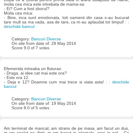
molia cea mica este intrebata de mama-sa:
- Ei? Cum a fost zborul?
Molia cea mica:
- Bine, inca sunt emotionata, toti oamenii din casa s-au bucurat
tare mult sa ma vada, asa de tare, ca m-au aplaudat tot timpul! : :
deschide bancul
Category:
Bancuri Diverse
On site from date of: 28 May 2014
Score 9.0 of 7 votes
Efemerida intreaba un fluturas:
- Draga, ai idee cat mai este ora?
- Este ora 12.
- Deja e 12? Doamne cum mai trece si viata asta! : :
deschide
bancul
Category:
Bancuri Diverse
On site from date of: 19 May 2014
Score 8.0 of 5 votes
Am terminat de mancat, am strans de pe masa, am facut un dus,
m-am spalat pe dinti, m-am bagat in pijamale, apoi in pat... Ce