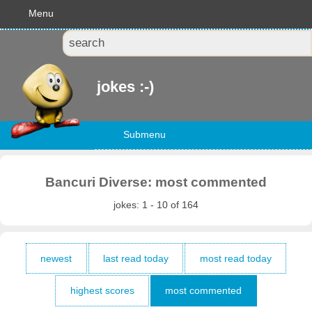
Menu
jokes :-)
Submenu
Bancuri Diverse: most commented
jokes: 1 - 10 of 164
newest
last read today
most read today
highest scores
most commented