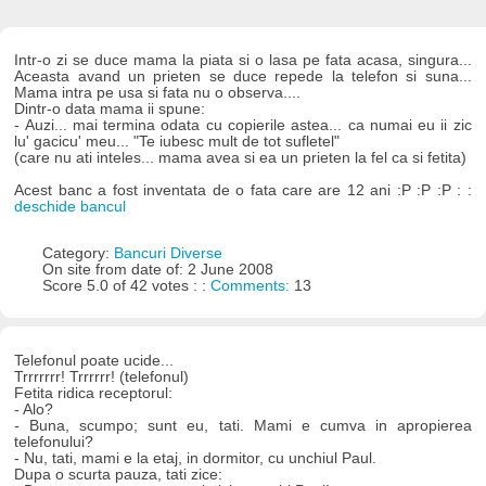
Intr-o zi se duce mama la piata si o lasa pe fata acasa, singura...
Aceasta avand un prieten se duce repede la telefon si suna...
Mama intra pe usa si fata nu o observa....
Dintr-o data mama ii spune:
- Auzi... mai termina odata cu copierile astea... ca numai eu ii zic
lu' gacicu' meu... "Te iubesc mult de tot sufletel"
(care nu ati inteles... mama avea si ea un prieten la fel ca si fetita)
Acest banc a fost inventata de o fata care are 12 ani :P :P :P : :
deschide bancul
Category:
Bancuri Diverse
On site from date of: 2 June 2008
Score 5.0 of 42 votes : :
Comments:
13
Telefonul poate ucide...
Trrrrrrr! Trrrrrr! (telefonul)
Fetita ridica receptorul:
- Alo?
- Buna, scumpo; sunt eu, tati. Mami e cumva in apropierea
telefonului?
- Nu, tati, mami e la etaj, in dormitor, cu unchiul Paul.
Dupa o scurta pauza, tati zice: