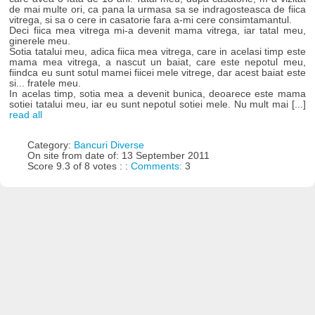
de mai multe ori, ca pana la urmasa sa se indragosteasca de fiica
vitrega, si sa o cere in casatorie fara a-mi cere consimtamantul.
Deci fiica mea vitrega mi-a devenit mama vitrega, iar tatal meu,
ginerele meu.
Sotia tatalui meu, adica fiica mea vitrega, care in acelasi timp este
mama mea vitrega, a nascut un baiat, care este nepotul meu,
fiindca eu sunt sotul mamei fiicei mele vitrege, dar acest baiat este
si... fratele meu.
In acelas timp, sotia mea a devenit bunica, deoarece este mama
sotiei tatalui meu, iar eu sunt nepotul sotiei mele. Nu mult mai [...]
read all
Category:
Bancuri Diverse
On site from date of: 13 September 2011
Score 9.3 of 8 votes : :
Comments:
3