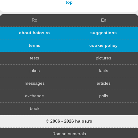
top
Ro
En
about haios.ro
suggestions
terms
cookie policy
tests
pictures
jokes
facts
messages
articles
exchange
polls
book
© 2006 - 2026 haios.ro
Roman numerals