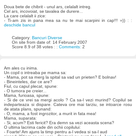
Doua bete de chibrit - unul ars, celalalt intreg.
Cel ars, incovoiat, se tavalea de durere...
La care celalalt ii zice:
- Ti-am zis in pana mea sa nu te mai scarpini in cap!!! =)) : :
deschide bancul
Category:
Bancuri Diverse
On site from date of: 14 February 2007
Score 8.9 of 38 votes : :
Comments:
2
Am ales cu inima.
Un copil o intreaba pe mama sa:
- Mama, pot sa merg la spital sa vad un prieten? E bolnav!
- Bineinteles, dar ce are?
Fiul, cu capul plecat, spune:
- O tumora pe creier...
Mama, furioasa, spune:
- Si de ce vrei sa mergi acolo ? Ca sa-l vezi murind? Copilul se
indeparteaza si dispare. Cateva ore mai tarziu, se intoarce rosu
de atata plans, spunand:
- O, mama, a fost ingrozitor, a murit in fata mea!
Mama, suparata:
- Si, acum? Esti fericit? Era demn sa vezi aceasta scena?
O ultima lacrima cade din ochii copilului:
- Foarte! Am ajuns la timp pentru a-l vedea si sa-l aud