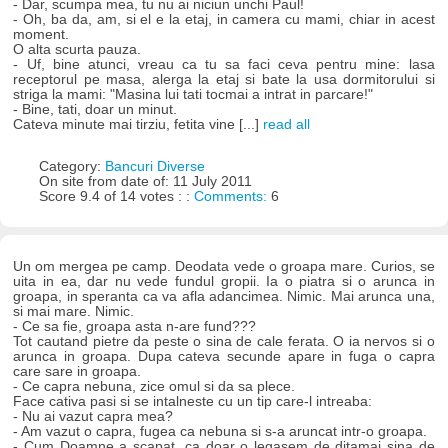
- Dar, scumpa mea, tu nu ai niciun unchi Paul!
- Oh, ba da, am, si el e la etaj, in camera cu mami, chiar in acest
moment.
O alta scurta pauza.
- Uf, bine atunci, vreau ca tu sa faci ceva pentru mine: lasa
receptorul pe masa, alerga la etaj si bate la usa dormitorului si
striga la mami: "Masina lui tati tocmai a intrat in parcare!"
- Bine, tati, doar un minut.
Cateva minute mai tirziu, fetita vine [...]
read all
Category:
Bancuri Diverse
On site from date of: 11 July 2011
Score 9.4 of 14 votes : :
Comments:
6
Un om mergea pe camp. Deodata vede o groapa mare. Curios, se
uita in ea, dar nu vede fundul gropii. Ia o piatra si o arunca in
groapa, in speranta ca va afla adancimea. Nimic. Mai arunca una,
si mai mare. Nimic.
- Ce sa fie, groapa asta n-are fund???
Tot cautand pietre da peste o sina de cale ferata. O ia nervos si o
arunca in groapa. Dupa cateva secunde apare in fuga o capra
care sare in groapa.
- Ce capra nebuna, zice omul si da sa plece.
Face cativa pasi si se intalneste cu un tip care-l intreaba:
- Nu ai vazut capra mea?
- Am vazut o capra, fugea ca nebuna si s-a aruncat intr-o groapa.
- Cum Doamne a scapat, ca doar o legasem de ditamai sina de