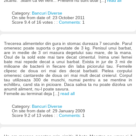
zicand: "Stiam ca vei veni... Prietenii nu sunt doar [...]
read all
Category:
Bancuri Diverse
On site from date of: 23 October 2011
Score 9.4 of 16 votes : :
Comments:
1
Trecerea alimentelor din gura in stomac dureaza 7 secunde. Parul
omenesc poate suporta o greutate de 3 kg. Penisul unui barbat,
are in medie de 3 ori masura degetului sau mare, de la mana.
Osul de la sold este mai tare decat cimentul. Inima unei femei
bate mai repede decat a unui barbat. Exista in jur de 3 mii de
milioane de bacterii in fiecare din laba piciorului tau. Femeile
clipesc de doua ori mai des decat barbatii. Pielea corpului
omenesc cantareste de doua ori mai mult decat creierul. Corpul
tau utilizeaza 300 de muschi, numai pentru a se mentine in
echilibru, cand sta in picioare. Daca saliva ta nu poate dizolva un
anumit aliment, nu-l poate savura.
Femeile au terminat deja [...]
read all
Category:
Bancuri Diverse
On site from date of: 29 January 2009
Score 9.2 of 13 votes : :
Comments:
1