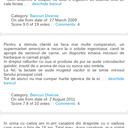
cale ferata... : :
deschide bancul
Category:
Bancuri Diverse
On site from date of: 27 March 2009
Score 9.0 of 19 votes : :
Comments:
4
Pentru a stimula clientii sa faca mai multe cumparaturi, un
supermarket american a recurs la o solutie ingenioasa: cand te
apropii de sectorul de carne, un dispozitiv emana mirosuri de
barbeque si carnati prajiti.
In dreptul rafturilor cu oua si produse de pui se aude cotcodacitul
gainilor, insotit de o aroma de oua cu sunca sau omleta.
La fel, la lactate se aude mugetul vacilor si se simte mirosul
fanului proaspat cosit.
Tot de atunci nu mai cumpar hartie igienica de la ei. : :
deschide
bancul
Category:
Bancuri Diverse
On site from date of: 2 August 2011
Score 7.8 of 10 votes : :
Comments:
4
In urma cu cativa ani m-am casatorit din dragoste cu o vaduva
care avea o fata de 18 ani. Tatal meu, dupa casatorie, m-a vizitat