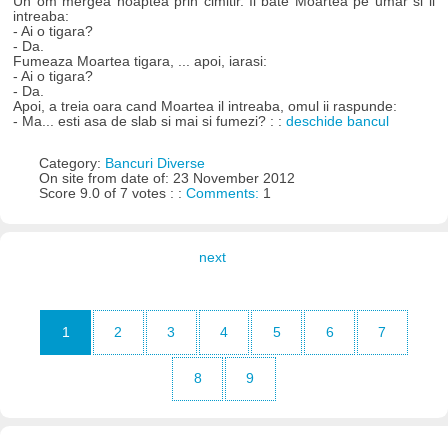
Un om mergea noaptea prin cimitir. Il bate Moartea pe umar si il
intreaba:
- Ai o tigara?
- Da.
Fumeaza Moartea tigara, ... apoi, iarasi:
- Ai o tigara?
- Da.
Apoi, a treia oara cand Moartea il intreaba, omul ii raspunde:
- Ma... esti asa de slab si mai si fumezi? : :
deschide bancul
Category:
Bancuri Diverse
On site from date of: 23 November 2012
Score 9.0 of 7 votes : :
Comments:
1
next
1
2
3
4
5
6
7
8
9